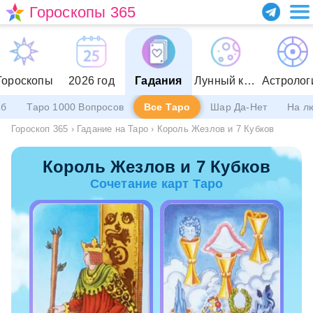
Гороскопы 365
Гороскопы
2026 год
Гадания
Лунный календарь
Астролог
еб
Таро 1000 Вопросов
Все Таро
Шар Да-Нет
На л
Гороскоп 365
›
Гадание на Таро
›
Король Жезлов и 7 Кубков
Король Жезлов и 7 Кубков
Сочетание карт Таро