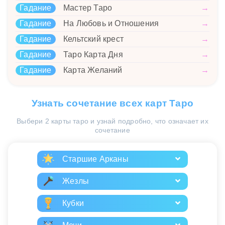
Гадание
Мастер Таро
→
Гадание
На Любовь и Отношения
→
Гадание
Кельтский крест
→
Гадание
Таро Карта Дня
→
Гадание
Карта Желаний
→
Узнать сочетание всех карт Таро
Выбери 2 карты таро и узнай подробно, что означает их
сочетание
Старшие Арканы
Жезлы
Кубки