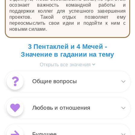
осознает важность командной работы и
поддержки коллег для успешного завершения
проектов. Такой отдых позволяет ему
переосмыслить свои идеи и подойти к ним с
новыми силами.
3 Пентаклей и 4 Мечей -
Значение в гадании на тему
Открыть все значения
Общие вопросы
Сочетание карт Таро 4 Мечей
и 3 Пентаклей в общих
Любовь и отношения
раскладах указывает на
период восстановления
после усердной работы. 4
В любовных раскладах
Мечей говорит о
сочетание 4 Мечей и 3
Будущее