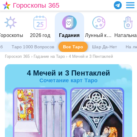
Гороскопы 365
Гороскопы
2026 год
Гадания
Лунный календарь
еб
Таро 1000 Вопросов
Все Таро
Шар Да-Нет
На л
Гороскоп 365
›
Гадание на Таро
›
4 Мечей и 3 Пентаклей
4 Мечей и 3 Пентаклей
Сочетание карт Таро