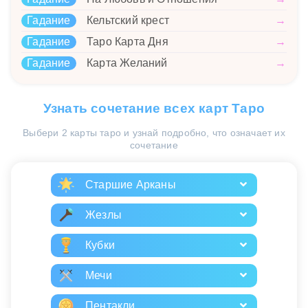
Гадание
Кельтский крест
→
Гадание
Таро Карта Дня
→
Гадание
Карта Желаний
→
Узнать сочетание всех карт Таро
Выбери 2 карты таро и узнай подробно, что означает их
сочетание
Старшие Арканы
Жезлы
Кубки
Мечи
Пентакли