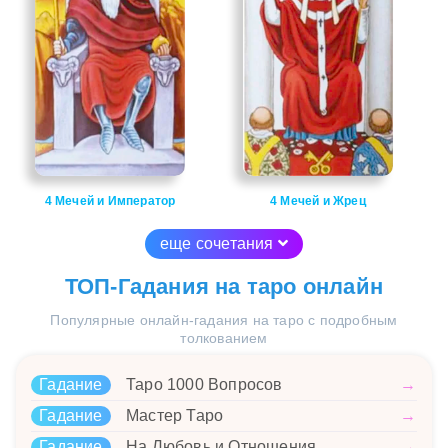
4 Мечей и Император
4 Мечей и Жрец
еще сочетания
ТОП-Гадания на таро онлайн
Популярные онлайн-гадания на таро с подробным
толкованием
Гадание
Таро 1000 Вопросов
→
Гадание
Мастер Таро
→
Гадание
На Любовь и Отношения
→