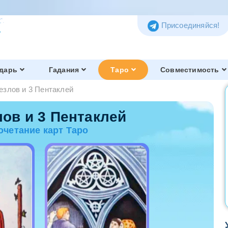
Присоединяйся!
дарь
Гадания
Таро
Совместимость
езлов и 3 Пентаклей
Таро Тота
Обзор и история
лов и 3 Пентаклей
очетание карт Таро