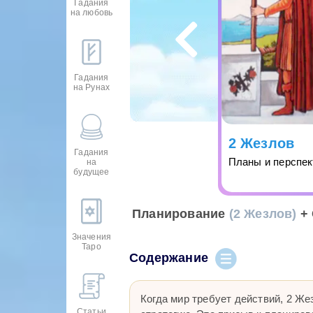
Гадания
на любовь
Гадания
на Рунах
2 Жезлов
Гадания
Планы и перспе
на
будущее
Планирование
(2 Жезлов)
+ 
Значения
Таро
Содержание
Когда мир требует действий, 2 Же
Статьи