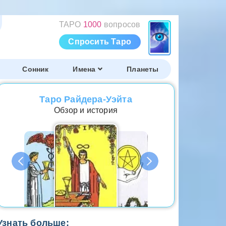
ТАРО
1000
вопросов
Спросить Таро
Сонник
Имена
Планеты
Таро Райдера-Уэйта
Обзор и история
Узнать больше: