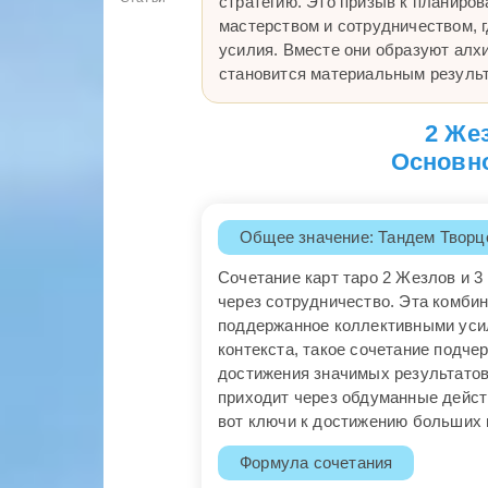
стратегию. Это призыв к планиров
мастерством и сотрудничеством, 
усилия. Вместе они образуют алх
становится материальным результ
2 Же
Основно
Общее значение: Тандем Творц
Сочетание карт таро 2 Жезлов и 
через сотрудничество. Эта комби
поддержанное коллективными уси
контекста, такое сочетание подче
достижения значимых результатов
приходит через обдуманные дейст
вот ключи к достижению больших 
Формула сочетания