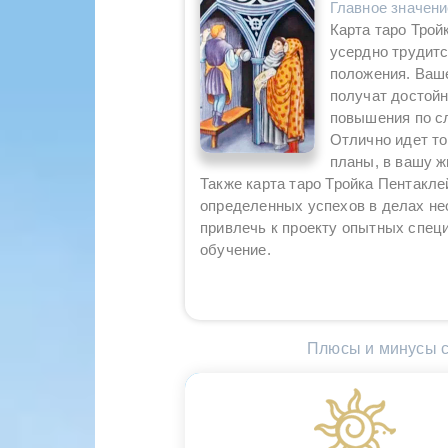
Главное значен
Карта таро Трой
усердно трудитс
положения. Ваше
получат достойн
повышения по сл
Отлично идет то
планы, в вашу ж
Также карта таро Тройка Пентаклей
определенных успехов в делах не
привлечь к проекту опытных спец
обучение.
Плюсы и минусы с