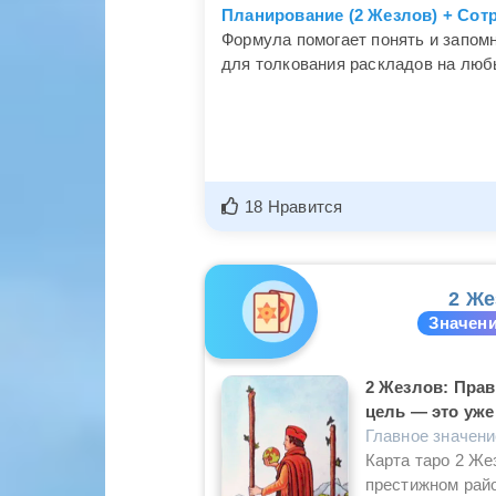
Планирование (2 Жезлов) + Сот
Формула помогает понять и запомн
для толкования раскладов на люб
18 Нравится
2 Же
Значени
2 Жезлов: Прав
цель — это уже
Главное значен
Карта таро 2 Же
престижном райо