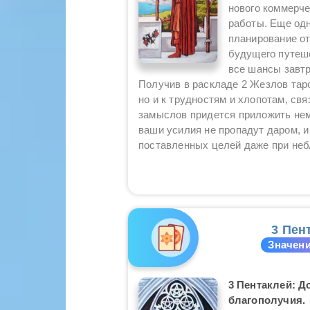
нового коммерч
работы. Еще од
планирование от
будущего путеш
все шансы завт
Получив в раскладе 2 Жезлов таро
но и к трудностям и хлопотам, св
замыслов придется приложить нем
ваши усилия не пропадут даром, и
поставленных целей даже при неб
3 Пен
Значени
3 Пентаклей: Д
благополучия.