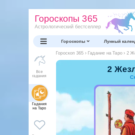
Гороскопы 365
Астрологический бестселлер
Гороскопы
Лунный кален
Гороскоп 365
›
Гадание на Таро
›
2 Ж
2 Жез
Все
гадания
С
Гадания
на Таро