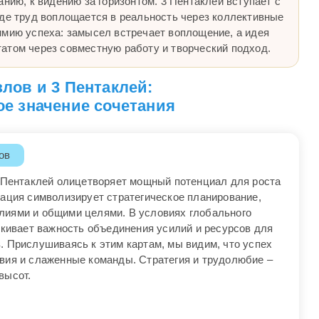
анию, к видению за горизонтом. 3 Пентаклей вступает с
где труд воплощается в реальность через коллективные
имию успеха: замысел встречает воплощение, а идея
атом через совместную работу и творческий подход.
злов и 3 Пентаклей:
е значение сочетания
ов
3 Пентаклей олицетворяет мощный потенциал для роста
нация символизирует стратегическое планирование,
лиями и общими целями. В условиях глобального
ркивает важность объединения усилий и ресурсов для
. Прислушиваясь к этим картам, мы видим, что успех
вия и слаженные команды. Стратегия и трудолюбие –
высот.