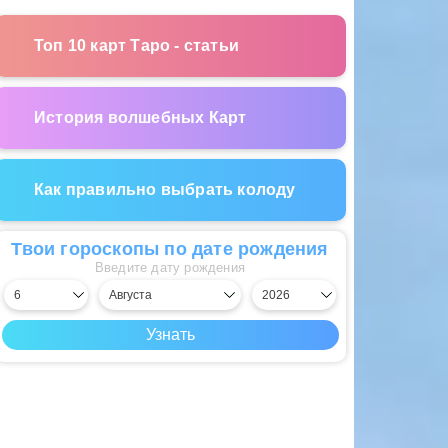
Топ 10 карт Таро - статьи
История волшебных Карт
Как правильно выбрать колоду
Твои гороскопы по дате рождения
Введите дату рождения