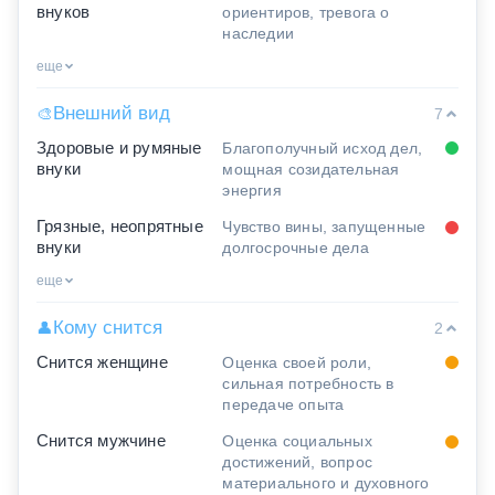
внуков
ориентиров, тревога о
наследии
еще
Внешний вид
🎨
7
Здоровые и румяные
Благополучный исход дел,
внуки
мощная созидательная
энергия
Грязные, неопрятные
Чувство вины, запущенные
внуки
долгосрочные дела
еще
Кому снится
👤
2
Снится женщине
Оценка своей роли,
сильная потребность в
передаче опыта
Снится мужчине
Оценка социальных
достижений, вопрос
материального и духовного