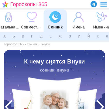
Гороскопы 365
Натальная карта
Совместимость
Сонник
Имена
Именин
А
Б
В
Г
Д
Е
Ж
З
И
Й
К
Л
Гороскоп 365
›
Сонник
›
Внуки
К чему снятся Внуки
сонник: внуки