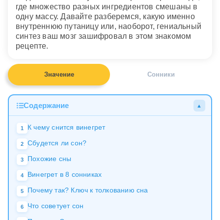
где множество разных ингредиентов смешаны в
одну массу. Давайте разберемся, какую именно
внутреннюю путаницу или, наоборот, гениальный
синтез ваш мозг зашифровал в этом знакомом
рецепте.
Значение
Сонники
Содержание
▲
К чему снится винегрет
1
Сбудется ли сон?
2
Похожие сны
3
Винегрет в 8 сонниках
4
Почему так? Ключ к толкованию сна
5
Что советует сон
6