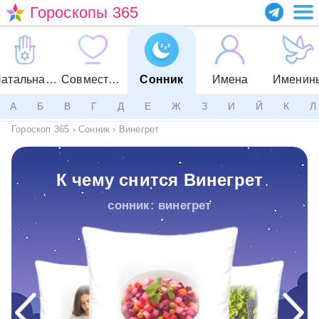
Гороскопы 365
Натальная карта
Совместимость
Сонник
Имена
Именин
А
Б
В
Г
Д
Е
Ж
З
И
Й
К
Л
Гороскоп 365
›
Сонник
›
Винегрет
К чему снится Винегрет
сонник: винегрет