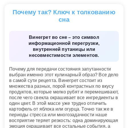
ожидают болезни и отсутствие взаимопонимания
Почему так? Ключ к толкованию
с окружающими вас людьми.
сна
Готовить винегрет и подавать его к столу для
молодой девушки
— означает, что ее поклонник
окажется мелочной и вздорной личностью.
Винегрет во сне – это символ
Угощать кого-то винегретом
— навалится сразу
информационной перегрузки,
много дел, придется крутиться, как белка в
внутренней путаницы или
колесе.
несовместимости элементов.
Есть во сне винегрет
— предвещает печаль,
Почему для передачи состояния запутанности
огорчение из-за мелких ссор, что может
выбран именно этот кулинарный образ? Все дело
повредить вашему здоровью и доставить
в самой сути рецепта. Винегрет состоит из
огорчение родным.
множества разных, порой контрастных по вкусу
продуктов, которые мелко рубят и перемешивают,
после чего свекла окрашивает все ингредиенты в
один цвет. В этой массе уже трудно отличить
картофель от яблока или огурца. Точно так же в
периоды стресса или многозадачности наше
восприятие теряет резкость: одна доминирующая
эмоция окрашивает все остальные события, а