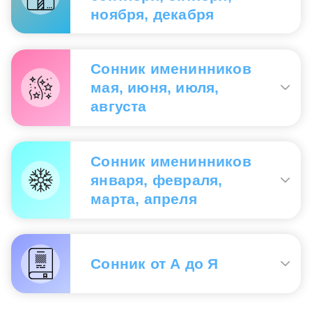
Если Вам снится, что Вы едите винегрет
—
ноября, декабря
значит, Вас ожидает беспокойная и суетливая
жизнь.
Винегрет
— делать во сне винегрет,
готовясь к
Если Вы делаете во сне винегрет
— в
приему гостей
— в голове у вас все
Сонник именинников
действительности запутаетесь в любовных
перемешалось, вы не знаете, кому верить, а кому
мая, июня, июля,
интригах. Будьте осторожны в обращении с
нет.
августа
любимым человеком, иначе Вам грозит опасность
его потерять.
Увидеть себя во сне угощающим близких
Делать винегрет
— готовить встречу;
есть
винегретом
— является предвестием того, что
винегрет
— проглотить вранье.
Сонник именинников
друзья помогут Вам выбраться из сложной и
января, февраля,
запутанной ситуации.
марта, апреля
Современный сонник
Делать винегрет
— к сокрытию плохого
поступка,
есть винегрет
— к раскручиванию
Сонник от А до Я
дела.
Если вы видите во сне винегрет
— значит, вас