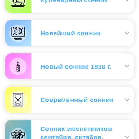
Есть во сне винегрет
— означает, что в
ближайшем будущем темп вашей жизни резко
Новейший сонник
убыстрится, возникнет суматоха, в которой вам
будет трудно навести порядок.
Готовить винегрет
— придется выбираться из
запутанного дела;
есть
— для достижения цели
Новый сонник 1918 г.
нужно будет приложить немало усилий с
подключением к себе в помощь близких и
влиятельных людей.
Винегрет есть
— болезнь желудка ;
угощать
—
Новейший сонник
приобретение врага.
Современный сонник
Видеть во сне винегрет
— предвещает
хлопотные дела, которые закончатся не очень
Сонник именинников
хорошо.
сентября, октября,