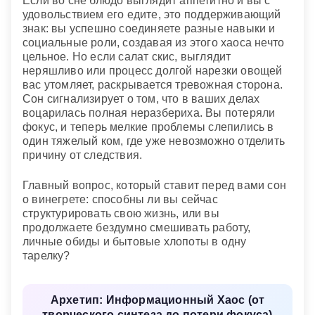
Если во сне блюдо выглядит аппетитно и вы с
удовольствием его едите, это поддерживающий
знак: вы успешно соединяете разные навыки и
социальные роли, создавая из этого хаоса нечто
цельное. Но если салат скис, выглядит
неряшливо или процесс долгой нарезки овощей
вас утомляет, раскрывается тревожная сторона.
Сон сигнализирует о том, что в ваших делах
воцарилась полная неразбериха. Вы потеряли
фокус, и теперь мелкие проблемы слепились в
один тяжелый ком, где уже невозможно отделить
причину от следствия.
Главный вопрос, который ставит перед вами сон
о винегрете: способны ли вы сейчас
структурировать свою жизнь, или вы
продолжаете бездумно смешивать работу,
личные обиды и бытовые хлопоты в одну
тарелку?
Архетип: Информационный Хаос (от
творческого синтеза до потери фокуса)