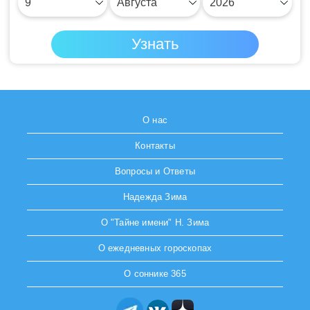
О нас
Контакты
Вопросы и Ответы
Надежда Зима
О "Тайне имени" Н. Зима
О ежедневных гороскопах
О соннике 365