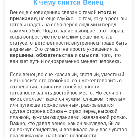
К чему снится Венец
Венец в сновидениях связан с темой
итога и
признания
, но еще глубже – с тем, какую роль вы
готовы надеть на себя перед людьми и перед
самим собой. Подсознание выбирает этот образ,
когда вопрос уже не в мелких решениях, а в
статусе, ответственности, внутреннем праве быть
видимым. Это символ не просто украшения, а
вершины, обязательства и смысла
: того, что
венчает путь и одновременно меняет человека.
Если венец во сне красивый, светлый, уместный
и вы носите его спокойно, сон может говорить о
созревании, принятии своей ценности,
готовности занять достойное место. Но если он
жмет, сползает, кажется чужим, слишком тяжелым
или пугающе торжественным, раскрывается
другая сторона образа – страх перед высокой
планкой, чужими ожиданиями, навязанной ролью.
Важно, кто давал венец, как он выглядел, были
ли вокруг свидетели, и возникало ли у вас чувство
праздника или, наоборот, неловкости.