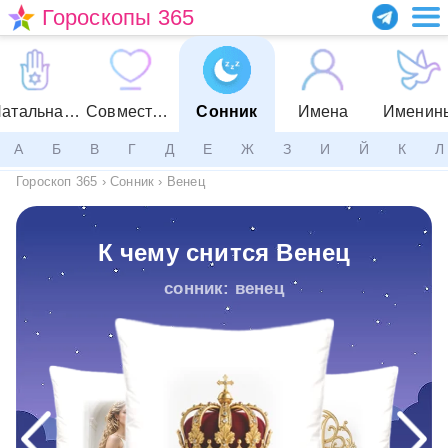
Гороскопы 365
Натальная карта
Совместимость
Сонник
Имена
Именин
А
Б
В
Г
Д
Е
Ж
З
И
Й
К
Л
Гороскоп 365
›
Сонник
›
Венец
К чему снится Венец
сонник: венец