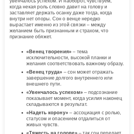
увенчалось успехом. И наоборот, чувствуем,
когда некая роль словно давит на голову и
заставляет держать осанку даже тогда, когда
внутри нет опоры. Сон о венце нередко
вырастает именно из этой связки – между
желанием быть признанным и страхом, что
признание обяжет.
«Венец творения»
– тема
исключительности, высокой планки и
желания соответствовать важному образу.
«Венец труда»
– сон может отражать
завершение долгого внутреннего или
внешнего пути.
«Увенчалось успехом»
– подсознание
показывает момент, когда усилия наконец
складываются в результат.
«Надеть корону»
– ассоциация с ролью,
статусом и опасением отдалиться от
живых чувств.
«Тяжесть на голове»
– так сон передает