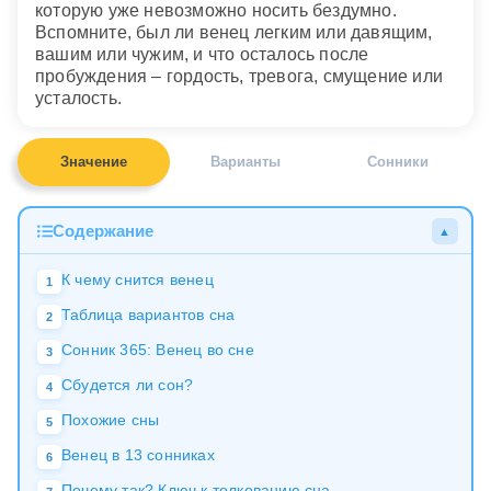
которую уже невозможно носить бездумно.
Вспомните, был ли венец легким или давящим,
вашим или чужим, и что осталось после
пробуждения – гордость, тревога, смущение или
усталость.
Значение
Варианты
Сонники
Содержание
▲
К чему снится венец
1
Таблица вариантов сна
2
Сонник 365: Венец во сне
3
Сбудется ли сон?
4
Похожие сны
5
Венец в 13 сонниках
6
Почему так? Ключ к толкованию сна