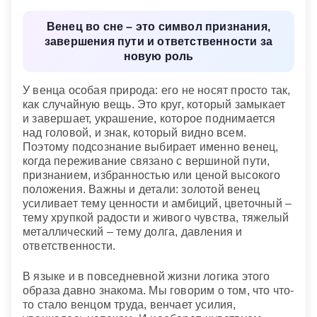
Упавший с головы венец
— означает интриги и
пьянства и вообще всякое несчастие;
венок из
зависть недоброжелателей.
писчей бумаги
— предвещает невыгодную тяжбу,
Венец во сне – это символ признания,
ссору и ябедничество;
венок из фольги,
Венец, лежащий на возвышении
— означает
завершения пути и ответственности за
поддельных цветов, слюды, мишуры и тому
поверженную власть.
новую роль
подобного
— знаменует обман, неудовольствие
и ложных друзей.
У венца особая природа: его не носят просто так,
как случайную вещь. Это круг, который замыкает
и завершает, украшение, которое поднимается
над головой, и знак, который видно всем.
Поэтому подсознание выбирает именно венец,
когда переживание связано с вершиной пути,
признанием, избранностью или ценой высокого
положения. Важны и детали: золотой венец
усиливает тему ценности и амбиций, цветочный –
тему хрупкой радости и живого чувства, тяжелый
металлический – тему долга, давления и
ответственности.
В языке и в повседневной жизни логика этого
образа давно знакома. Мы говорим о том, что что-
то стало венцом труда, венчает усилия,