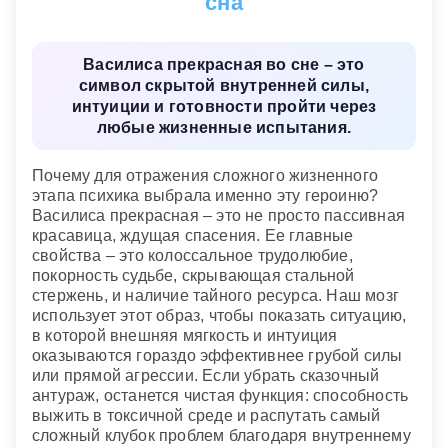
сна
видеть Василису со стороны
— к опасной и
Сонник «Гороскопы 365»
дерзкой сопернице.
Василиса прекрасная во сне – это
Мужчине общаться с Василисой
— сердце будет
символ скрытой внутренней силы,
разбито какой-то пока еще незнакомой дамой.
интуиции и готовности пройти через
Новейший сонник
любые жизненные испытания.
Почему для отражения сложного жизненного
этапа психика выбрала именно эту героиню?
Василиса прекрасная – это не просто пассивная
красавица, ждущая спасения. Ее главные
свойства – это колоссальное трудолюбие,
покорность судьбе, скрывающая стальной
стержень, и наличие тайного ресурса. Наш мозг
использует этот образ, чтобы показать ситуацию,
в которой внешняя мягкость и интуиция
оказываются гораздо эффективнее грубой силы
или прямой агрессии. Если убрать сказочный
антураж, останется чистая функция: способность
выжить в токсичной среде и распутать самый
сложный клубок проблем благодаря внутреннему