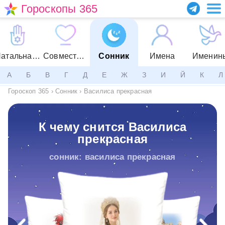
Гороскопы 365
Натальная карта
Совместимость
Сонник
Имена
Именин
А
Б
В
Г
Д
Е
Ж
З
И
Й
К
Л
Гороскоп 365
›
Сонник
›
Василиса прекрасная
К чему снится Василиса
прекрасная
сонник: василиса прекрасная