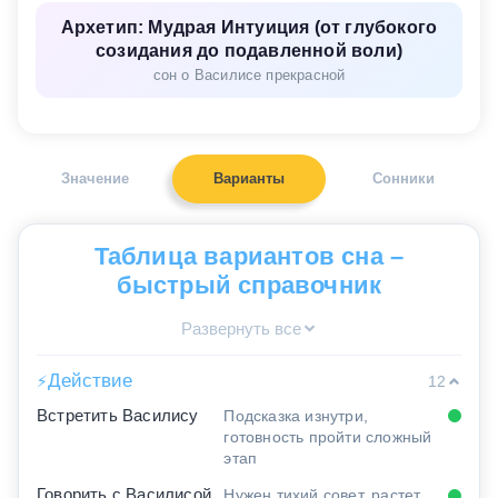
Архетип: Мудрая Интуиция (от глубокого
созидания до подавленной воли)
сон о Василисе прекрасной
Значение
Варианты
Сонники
Таблица вариантов сна –
быстрый справочник
Развернуть все
Действие
⚡
12
Встретить Василису
Подсказка изнутри,
готовность пройти сложный
этап
Говорить с Василисой
Нужен тихий совет, растет