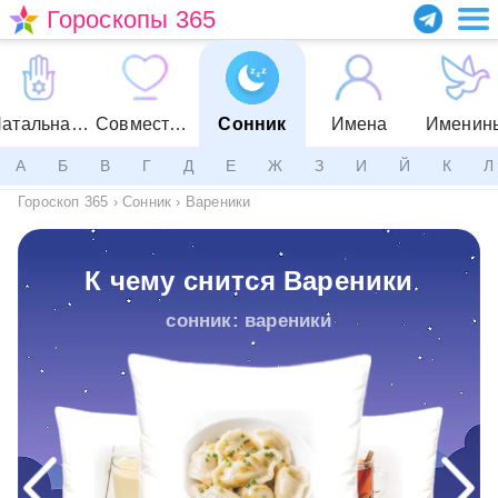
Гороскопы 365
Натальная карта
Совместимость
Сонник
Имена
Именин
А
Б
В
Г
Д
Е
Ж
З
И
Й
К
Л
Гороскоп 365
›
Сонник
›
Вареники
К чему снится Вареники
сонник: вареники