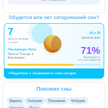
Сбудется или нет сегодняшний сон?
7
24 и 25
лунные дни
августа пятница
сегодня
71%
Убывающая Луна
Луна в Тельце и
Вероятность,
Близнецах
что сон сбудется
Подробнее о сбываемости снов сегодня
Похожие сны
Варить
Галушки
Пельмени
Чебурек
Черника
Пища