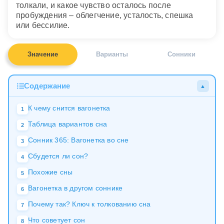
толкали, и какое чувство осталось после
пробуждения – облегчение, усталость, спешка
или бессилие.
Значение
Варианты
Сонники
Содержание
▲
К чему снится вагонетка
1
Таблица вариантов сна
2
Сонник 365: Вагонетка во сне
3
Сбудется ли сон?
4
Похожие сны
5
Вагонетка в другом соннике
6
Почему так? Ключ к толкованию сна
7
Что советует сон
8