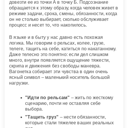
довезти ее из точки А в точку Б. Подсознание
обращается к этому образу, когда человек живет в
режиме задачи, срока, смены, обязанности, когда
он не столько выбирает, сколько обслуживает
процесс и несет то, что накопилось.
В языке и в быту у нас давно есть похожая
логика. Мы говорим о рельсах, колее, грузе,
телеге, тащить на себе, катиться по накатанному.
Даже телесно это понятно: если дел слишком
много, внутри появляется ощущение тяжести,
скрипа и движения без свободы маневра.
Вагонетка собирает эти чувства в один очень
ясный символ – маленький носитель большой
нагрузки.
"Идти по рельсам"
– жить по жесткому
сценарию, почти не оставляя себе
выбора.
"Тащить груз"
– нести обязанности,
которые стали тяжелее ваших реальных