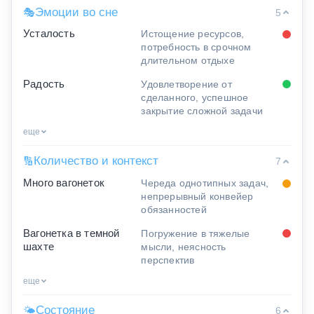
Эмоции во сне
🎭
5
Усталость
Истощение ресурсов,
потребность в срочном
длительном отдыхе
Радость
Удовлетворение от
сделанного, успешное
закрытие сложной задачи
еще
Количество и контекст
🔢
7
Много вагонеток
Череда однотипных задач,
непрерывный конвейер
обязанностей
Вагонетка в темной
Погружение в тяжелые
шахте
мысли, неясность
перспектив
еще
Состояние
🌤
6