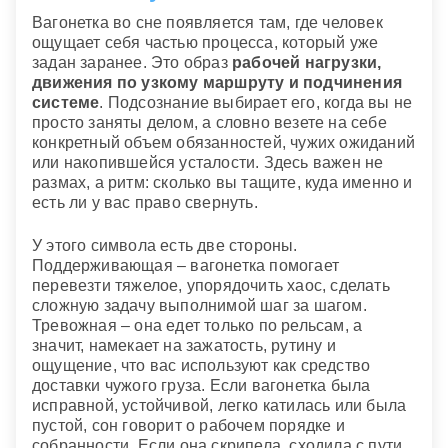
Вагонетка во сне появляется там, где человек
ощущает себя частью процесса, который уже
задан заранее. Это образ
рабочей нагрузки,
движения по узкому маршруту и подчинения
системе
. Подсознание выбирает его, когда вы не
просто заняты делом, а словно везете на себе
конкретный объем обязанностей, чужих ожиданий
или накопившейся усталости. Здесь важен не
размах, а ритм: сколько вы тащите, куда именно и
есть ли у вас право свернуть.
У этого символа есть две стороны.
Поддерживающая – вагонетка помогает
перевезти тяжелое, упорядочить хаос, сделать
сложную задачу выполнимой шаг за шагом.
Тревожная – она едет только по рельсам, а
значит, намекает на зажатость, рутину и
ощущение, что вас используют как средство
доставки чужого груза. Если вагонетка была
исправной, устойчивой, легко катилась или была
пустой, сон говорит о рабочем порядке и
собранности. Если она скрипела, сходила с пути,