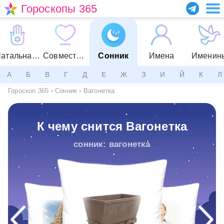
Гороскопы 365
Натальная карта
Совместимость
Сонник
Имена
Именин
А
Б
В
Г
Д
Е
Ж
З
И
Й
К
Л
Гороскоп 365
›
Сонник
›
Вагонетка
К чему снится Вагонетка
сонник: вагонетка