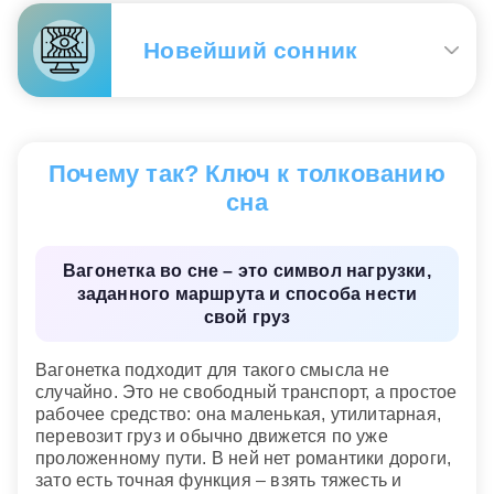
обязанностей, которые стали восприниматься как
непрерывный конвейер, лишающий времени на
Новейший сонник
личные радости и свободу.
Мужчине.
В мужской картине мира этот символ
Пустая вагонетка
— к разочарованию;
прочно связан с карьерой, долгом и
груженая
— долгожданный подарок.
способностью обеспечивать результат. Если
Почему так? Ключ к толкованию
приснилось, что вы упорно тянете груз по
Новейший сонник
рельсам, это отражает вашу готовность нести
сна
ответственность за семью или проект. Однако сон
предупреждает о риске превратиться в простой
инструмент для достижения целей компании.
Вагонетка во сне – это символ нагрузки,
Важно вовремя задать себе вопрос о том, куда
заданного маршрута и способа нести
именно ведут эти рельсы.
свой груз
Сонник «Гороскопы 365»
Вагонетка подходит для такого смысла не
случайно. Это не свободный транспорт, а простое
рабочее средство: она маленькая, утилитарная,
перевозит груз и обычно движется по уже
проложенному пути. В ней нет романтики дороги,
зато есть точная функция – взять тяжесть и