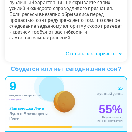
публичный характер. Вы не скрываете своих
усилий и ожидаете справедливого признания.
Если рельсы внезапно обрывались перед
пропастью, сон предупреждает о том, что слепое
следование заданному алгоритму скоро приведет
к кризису, требуя от вас гибкости и
самостоятельных решений.
Открыть все варианты
Физические ощущения: тяжесть
груза или легкость движения?
Сбудется или нет сегодняшний сон?
Телесный отклик во сне служит главным
9
маркером того, как вы справляетесь с текущей
26
жизненной нагрузкой. Ощущать ломоту в
лунный день
августа воскресенье
мышцах, сбитое дыхание и невыносимую тяжесть
сегодня
– это прямая трансляция реального физического
55%
истощения. Ваше тело через сновидение просит
Убывающая Луна
Луна в Близнецах и
об остановке, сигнализируя, что бесконечная
Вероятность,
Раке
гонка за результатом начала разрушать ваше
что сон сбудется
базовое здоровье и отнимать последние силы.