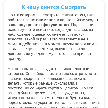
К чему снится Смотреть
Сон, в котором вы смотрите, связан с тем, как
работает ваше
внимание
и на что сейчас уходит
ваша
внутренняя фокусировка
. Подсознание
использует это действие, когда для вас важны
наблюдение, оценка, сомнение или поиск
ясности. Такой образ часто появляется не в
момент действия, а в момент паузы перед ним –
когда вы еще не решили, вмешиваться ли,
доверять ли увиденному и готовы ли признать
правду.
У этого символа есть две противоположные
стороны. Спокойно, внимательно смотреть во сне
– значит созревать к пониманию, замечать
детали, которые раньше ускользали, и
постепенно собирать картину целиком. Но если
взгляд был напряженным, вынужденным,
испуганным или вы смотрели как будто издалека,
через стекло, из укрытия, из толпы, это уже намек
на внутреннюю дистанцию, тревожное ожидание