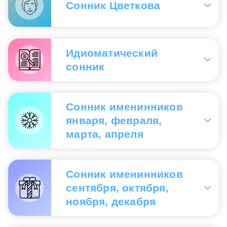
Сонник Цветкова
необходимость яснее обозначить свою позицию.
Сонник «Гороскопы 365»
Смотреть сверху или из окна
— большие
претензии; ожидания.
Идиоматический
сонник
Сонник Цветкова
«Смотреть сквозь пальцы»
— попустительство.
Сонник именинников
Идиоматический сонник
января, февраля,
марта, апреля
Смотреть вдаль не отрываясь
— к
утомительному занятию или бесполезному труду.
Сонник именинников
сентября, октября,
ноября, декабря