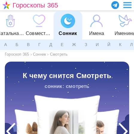
Гороскопы 365
Натальная карта
Совместимость
Сонник
Имена
Именин
А
Б
В
Г
Д
Е
Ж
З
И
Й
К
Л
Гороскоп 365
›
Сонник
›
Смотреть
К чему снится Смотреть
сонник: смотреть