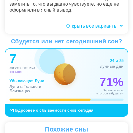
заметить то, что вы давно чувствуете, но еще не
оформляли в ясный вывод.
Открыть все варианты
Кто смотрел: вы или другие люди
Сбудется или нет сегодняшний сон?
Когда во сне смотрите вы сами, главный акцент
падает на ваш выбор, внимание и внутреннюю
7
оценку ситуации. Но если на вас смотрят другие,
24 и 25
сюжет смещается к теме уязвимости перед чужим
лунные дни
взглядом. Здесь важны стыд, ожидание
августа пятница
сегодня
проверки, желание понравиться или, наоборот,
71%
усталость от того, что вас постоянно мысленно
Убывающая Луна
оценивают.
Луна в Тельце и
Вероятность,
Близнецах
что сон сбудется
Смотреть вместе с кем то означает общий фокус
и попытку понять, совпадают ли ваши цели. Такой
сон часто связан с отношениями, где пора
Подробнее о сбываемости снов сегодня
увидеть одно и то же без недомолвок. А если
рядом был конкретный человек, подсознание
может подсказывать, что именно с ним сейчас
Похожие сны