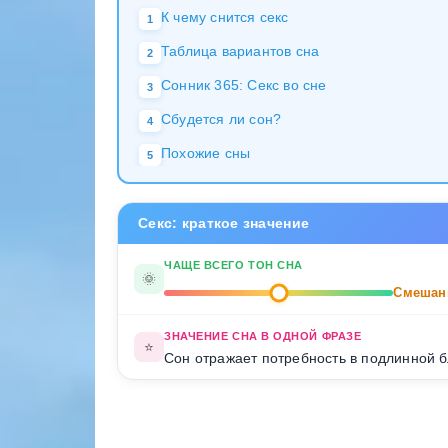
К чему снится секс
1
Таблица вариантов сна
2
Сонник 365: Секс во сне
3
Сбудется ли сон?
4
Похожие сны
5
Секс: краткое значение
ЧАЩЕ ВСЕГО ТОН СНА
🌞
Смешан
ЗНАЧЕНИЕ СНА В ОДНОЙ ФРАЗЕ
⭐
Сон отражает потребность в подлинной б