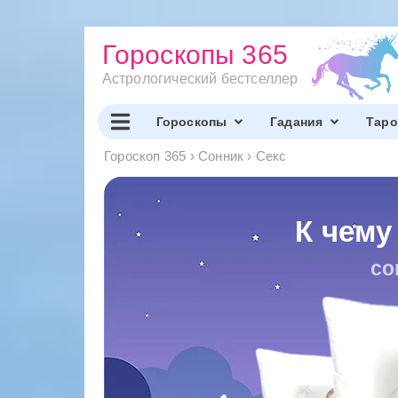
Гороскопы 365
Астрологический бестселлер
Гороскопы
Гадания
Таро
Гороскоп 365
›
Сонник
›
Секс
К чему
со