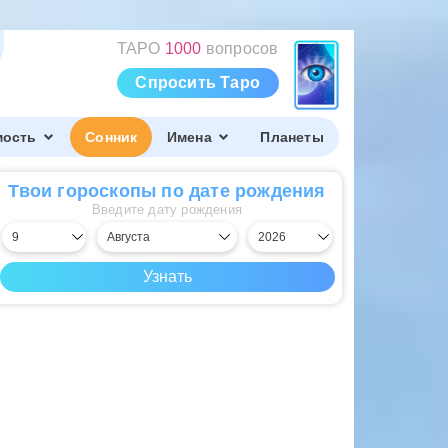
ТАРО
1000
вопросов
Спросить Таро
мость
Сонник
Имена
Планеты
Твои гороскопы по дате рождения
Введите дату рождения