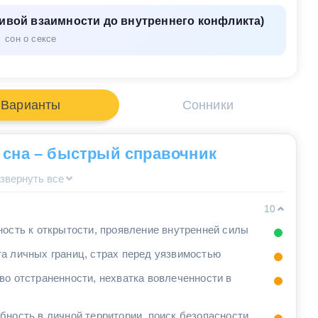
живой взаимности до внутреннего конфликта)
сон о сексе
Варианты
Сонники
 сна – быстрый справочник
звернуть все
10
ность к открытости, проявление внутренней силы
а личных границ, страх перед уязвимостью
во отстраненности, нехватка вовлеченности в
бность в личной территории, поиск безопасности