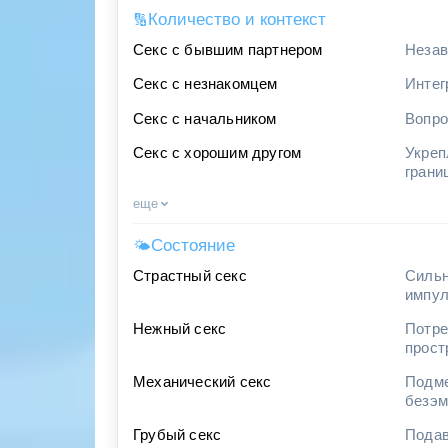
Количество и контекст
🔢
Секс с бывшим партнером
Незав
Секс с незнакомцем
Интег
Секс с начальником
Вопро
Секс с хорошим другом
Укреп
грани
еще
Состояние
🌤
Страстный секс
Сильн
импу
Нежный секс
Потре
прост
Механический секс
Подме
безэм
Грубый секс
Подав