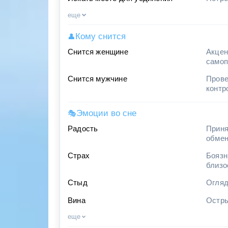
еще
Кому снится
👤
Снится женщине
Акцен
самоп
Снится мужчине
Прове
контр
Эмоции во сне
🎭
Радость
Приня
обме
Страх
Боязн
близо
Стыд
Огляд
Вина
Остры
еще