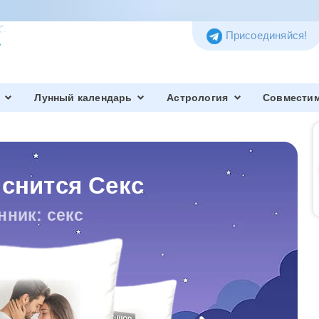
Присоединяйся!
Лунный календарь
Астрология
Совмести
 снится Секс
нник: секс