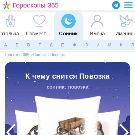
Гороскопы 365
Натальная карта
Совместимость
Сонник
Имена
Именин
А
Б
В
Г
Д
Е
Ж
З
И
Й
К
Л
Гороскоп 365
›
Сонник
›
Повозка
К чему снится Повозка
сонник: повозка