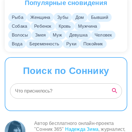
Популярные сновидения
Едет повозка, запряженная белыми лошадьми
— предвещает большое счастье, удачу.
Рыба
Женщина
Зубы
Дом
Бывший
Повозка, в которую запряжено четыре лошади
Собака
Ребенок
Кровь
Мужчина
— счастье обернется неприятностью, бедой.
Волосы
Змея
Муж
Девушка
Человек
Повозка, в которую запряжен баран
—
возникнет необычная ситуация.
Вода
Беременность
Руки
Покойник
Оседланная лошадь
— предвещает дело,
связанное с дальней поездкой.
Поиск по Соннику
Ломается колесо в повозке
— расставание
супругов.
Повозка переворачивается из-за того, что
ломаются колеса
— предвещает разорение,
убытки.
Повозка нагружена так, что не может сдвинуться
с места
— проходит опасная ситуаций.
Автор бесплатного онлайн-проекта
"Сонник 365"
Надежда Зима
, журналист,