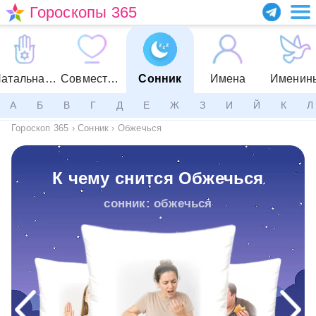
Гороскопы 365
Натальная карта
Совместимость
Сонник
Имена
Именин
А
Б
В
Г
Д
Е
Ж
З
И
Й
К
Л
Гороскоп 365
›
Сонник
›
Обжечься
К чему снится Обжечься
сонник: обжечься