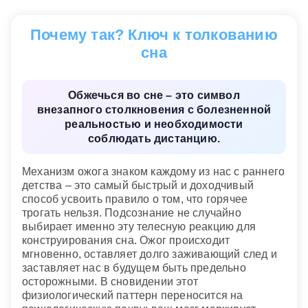
Обжечься
— планам не суждено сбыться.
Новейший сонник
Почему так? Ключ к толкованию
сна
Обжечься во сне – это символ
внезапного столкновения с болезненной
реальностью и необходимости
соблюдать дистанцию.
Механизм ожога знаком каждому из нас с раннего
детства – это самый быстрый и доходчивый
способ усвоить правило о том, что горячее
трогать нельзя. Подсознание не случайно
выбирает именно эту телесную реакцию для
конструирования сна. Ожог происходит
мгновенно, оставляет долго заживающий след и
заставляет нас в будущем быть предельно
осторожными. В сновидении этот
физиологический паттерн переносится на