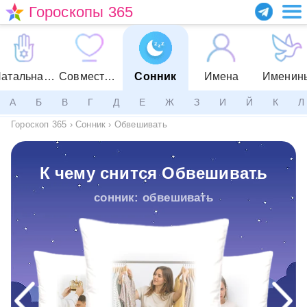
Гороскопы 365
Натальная карта
Совместимость
Сонник
Имена
Именин
А
Б
В
Г
Д
Е
Ж
З
И
Й
К
Л
Гороскоп 365
›
Сонник
›
Обвешивать
К чему снится Обвешивать
сонник: обвешивать