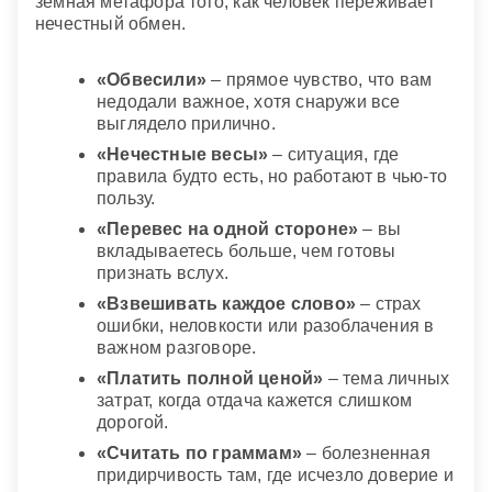
земная метафора того, как человек переживает
нечестный обмен.
«Обвесили»
– прямое чувство, что вам
недодали важное, хотя снаружи все
выглядело прилично.
«Нечестные весы»
– ситуация, где
правила будто есть, но работают в чью-то
пользу.
«Перевес на одной стороне»
– вы
вкладываетесь больше, чем готовы
признать вслух.
«Взвешивать каждое слово»
– страх
ошибки, неловкости или разоблачения в
важном разговоре.
«Платить полной ценой»
– тема личных
затрат, когда отдача кажется слишком
дорогой.
«Считать по граммам»
– болезненная
придирчивость там, где исчезло доверие и