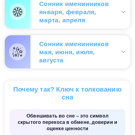
магазине
— вас обделят в наследстве.
Сонник именинников
января, февраля,
марта, апреля
Видеть во сне, как вас обвешивают в магазине
— к похуданию.
Сонник именинников
мая, июня, июля,
августа
Обвешивать покупателей во сне
— наяву
обвесят вас.
Почему так? Ключ к толкованию
сна
Обвешивать во сне – это символ
скрытого перекоса в обмене, доверии и
оценке ценности