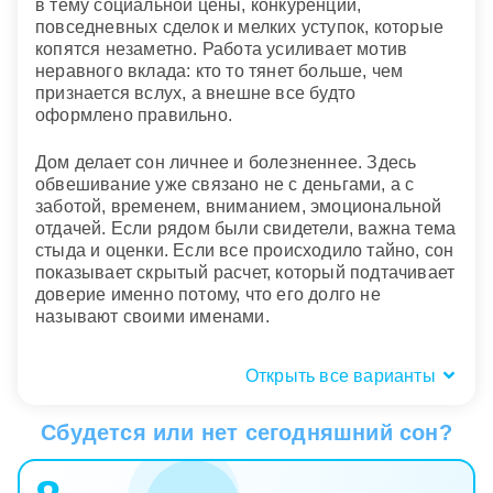
в тему социальной цены, конкуренции,
повседневных сделок и мелких уступок, которые
копятся незаметно. Работа усиливает мотив
неравного вклада: кто то тянет больше, чем
признается вслух, а внешне все будто
оформлено правильно.
Дом делает сон личнее и болезненнее. Здесь
обвешивание уже связано не с деньгами, а с
заботой, временем, вниманием, эмоциональной
отдачей. Если рядом были свидетели, важна тема
стыда и оценки. Если все происходило тайно, сон
показывает скрытый расчет, который подтачивает
доверие именно потому, что его долго не
называют своими именами.
Открыть все варианты
Кого обвешивали: близкого или
чужого человека
Сбудется или нет сегодняшний сон?
Фигура человека во сне подсказывает, какой тип
отношений оказался на весах. Обвешивать друга,