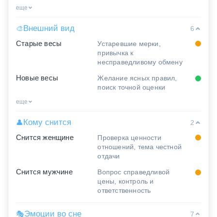
еще
Внешний вид
🎨
6
Старые весы
Устаревшие мерки,
привычка к
несправедливому обмену
Новые весы
Желание ясных правил,
поиск точной оценки
еще
Кому снится
👤
2
Снится женщине
Проверка ценности
отношений, тема честной
отдачи
Снится мужчине
Вопрос справедливой
цены, контроль и
ответственность
Эмоции во сне
🎭
7