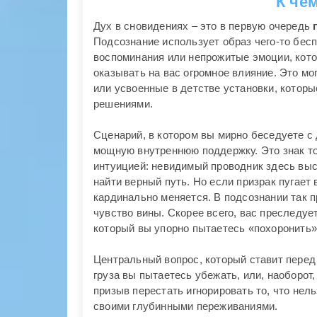
К че
Дух в сновидениях – это в первую очередь
Подсознание использует образ чего-то бесп
воспоминания или непрожитые эмоции, кот
оказывать на вас огромное влияние. Это м
или усвоенные в детстве установки, котор
решениями.
Сценарий, в котором вы мирно беседуете с 
мощную внутреннюю поддержку. Это знак то
интуицией: невидимый проводник здесь выс
найти верный путь. Но если призрак пугает
кардинально меняется. В подсознании так 
чувство вины. Скорее всего, вас преследуе
который вы упорно пытаетесь «похоронить»
Центральный вопрос, который ставит перед 
груза вы пытаетесь убежать, или, наоборот
призыв перестать игнорировать то, что нель
своими глубинными переживаниями.