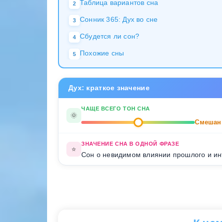
Таблица вариантов сна
2
Сонник 365: Дух во сне
3
Сбудется ли сон?
4
Похожие сны
5
Дух: краткое значение
ЧАЩЕ ВСЕГО ТОН СНА
🌞
Смешан
ЗНАЧЕНИЕ СНА В ОДНОЙ ФРАЗЕ
⭐
Сон о невидимом влиянии прошлого и ин