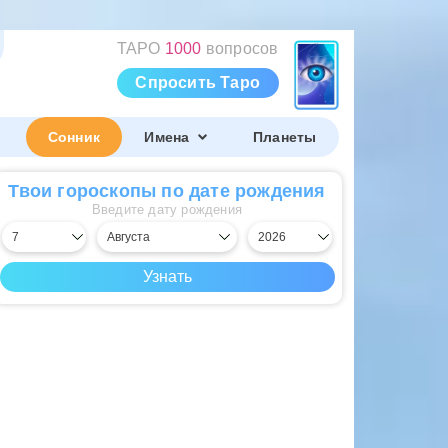
ТАРО
1000
вопросов
Спросить Таро
Сонник
Имена
Планеты
Твои гороскопы по дате рождения
Введите дату рождения