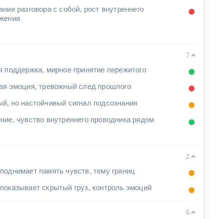
ание разговора с собой, рост внутреннего
жения
7
я поддержка, мирное принятие пережитого
ая эмоция, тревожный след прошлого
й, но настойчивый сигнал подсознания
ние, чувство внутреннего проводника рядом
2
поднимает память чувств, тему границ
показывает скрытый груз, контроль эмоций
6