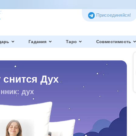
Присоединяйся!
дарь
Гадания
Таро
Совместимость
 снится Дух
нник: дух