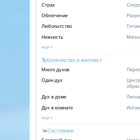
Страх
Сопро
Облегчение
Разре
Любопытство
Готов
Нежность
Мягко
еще
Количество и контекст
🔢
Много духов
Перег
Один дух
Центр
образ
Дух в доме
Лична
Дух в комнате
Интим
еще
Состояние
🌤