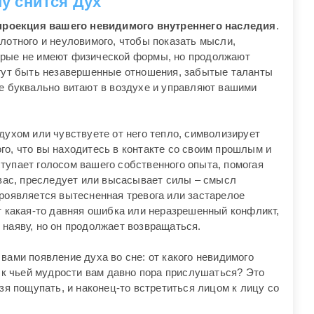
му снится Дух
проекция вашего невидимого внутреннего наследия
.
лотного и неуловимого, чтобы показать мысли,
орые не имеют физической формы, но продолжают
огут быть незавершенные отношения, забытые таланты
ые буквально витают в воздухе и управляют вашими
духом или чувствуете от него тепло, символизирует
го, что вы находитесь в контакте со своим прошлым и
тупает голосом вашего собственного опыта, помогая
 вас, преследует или высасывает силы – смысл
проявляется вытесненная тревога или застарелое
т какая-то давняя ошибка или неразрешенный конфликт,
 наяву, но он продолжает возвращаться.
вами появление духа во сне: от какого невидимого
, к чьей мудрости вам давно пора прислушаться? Это
зя пощупать, и наконец-то встретиться лицом к лицу со