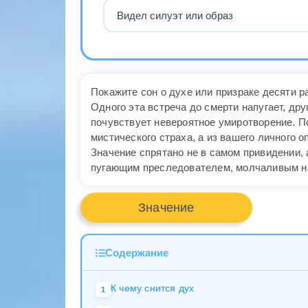
Видел силуэт или образ
Покажите сон о духе или призраке десяти 
Одного эта встреча до смерти напугает, дру
почувствует невероятное умиротворение. П
мистического страха, а из вашего личного о
Значение спрятано не в самом привидении, а
пугающим преследователем, молчаливым н
Значение
Содержание
К чему снится дух
1