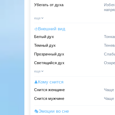
Убегать от духа
Избег
напря
еще
Внешний вид
🎨
Белый дух
Тонка
Темный дух
Тенев
Прозрачный дух
Слабы
Светящийся дух
Озаре
еще
Кому снится
👤
Снится женщине
Чаще 
Снится мужчине
Чаще 
Эмоции во сне
🎭