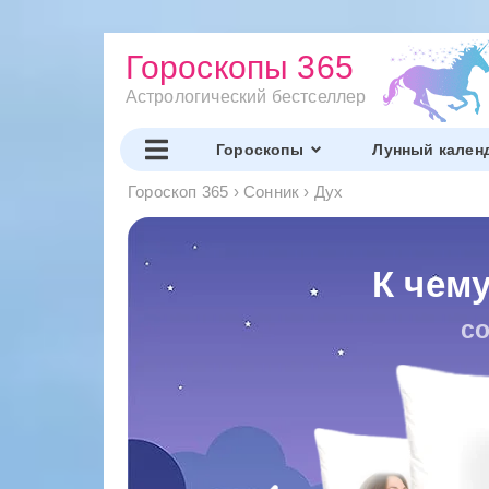
Гороскопы 365
Астрологический бестселлер
Гороскопы
Лунный кален
Гороскоп 365
›
Сонник
›
Дух
К чему
со