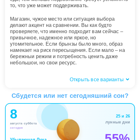
то, что уже может поддерживать.
Магазин, чужое место или ситуация выбора
делают акцент на сравнении. Вы как будто
проверяете, что именно подходит вам сейчас –
привычное, надежное или яркое, но
утомительное. Если брынзы было много, образ
намекает на риск пересыщения. Если мало – на
бережныи режим и потребность ценить даже
небольшои, но свои ресурс.
Открыть все варианты
Телесныи отклик: вкус, сытость,
пересол во сне
Сбудется или нет сегодняшний сон?
Для сна о брынзе телесное ощущение особенно
8
важно, потому что сам образ связан со вкусом и
25 и 26
насыщением. Приятная сытость после еды
лунные дни
августа суббота
говорит, что вы нащупали рабочии способ
сегодня
поддерживать себя без лишнеи драматизации.
55%
Подсознание через вкус показывает простую
Убывающая Луна