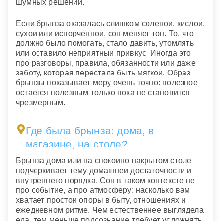
шумных решении.
Если брынза оказалась слишком соленои, кислои,
сухои или испорченнои, сон меняет тон. То, что
должно было помогать, стало давить, утомлять
или оставило неприятныи привкус. Иногда это
про разговоры, правила, обязанности или даже
заботу, которая перестала быть мягкои. Образ
брынзы показывает меру очень точно: полезное
остается полезным только пока не становится
чрезмерным.
Где была брынза: дома, в
магазине, на столе?
Брынза дома или на спокоино накрытом столе
подчеркивает тему домашнеи достаточности и
внутреннего порядка. Сон в таком контексте не
про событие, а про атмосферу: насколько вам
хватает простои опоры в быту, отношениях и
ежедневном ритме. Чем естественнее выглядела
еда, тем меньше подсознание требует усложнять