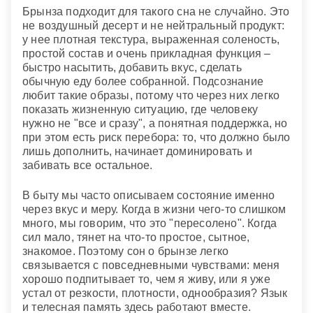
Брынза подходит для такого сна не случайно. Это
не воздушный десерт и не нейтральный продукт:
у нее плотная текстура, выраженная соленость,
простой состав и очень прикладная функция –
быстро насытить, добавить вкус, сделать
обычную еду более собранной. Подсознание
любит такие образы, потому что через них легко
показать жизненную ситуацию, где человеку
нужно не "все и сразу", а понятная поддержка, но
при этом есть риск перебора: то, что должно было
лишь дополнить, начинает доминировать и
забивать все остальное.
В быту мы часто описываем состояние именно
через вкус и меру. Когда в жизни чего-то слишком
много, мы говорим, что это "пересолено". Когда
сил мало, тянет на что-то простое, сытное,
знакомое. Поэтому сон о брынзе легко
связывается с повседневными чувствами: меня
хорошо подпитывает то, чем я живу, или я уже
устал от резкости, плотности, однообразия? Язык
и телесная память здесь работают вместе.