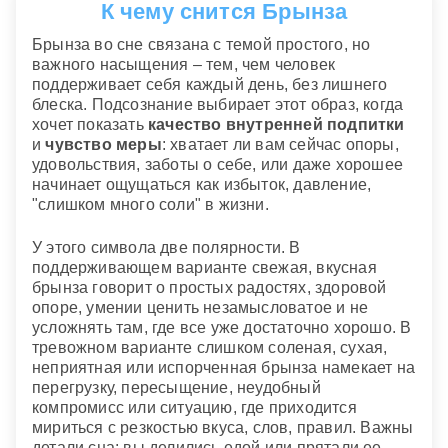
К чему снится Брынза
Брынза во сне связана с темой простого, но
важного насыщения – тем, чем человек
поддерживает себя каждый день, без лишнего
блеска. Подсознание выбирает этот образ, когда
хочет показать
качество внутренней подпитки
и
чувство меры
: хватает ли вам сейчас опоры,
удовольствия, заботы о себе, или даже хорошее
начинает ощущаться как избыток, давление,
"слишком много соли" в жизни.
У этого символа две полярности. В
поддерживающем варианте свежая, вкусная
брынза говорит о простых радостях, здоровой
опоре, умении ценить незамысловатое и не
усложнять там, где все уже достаточно хорошо. В
тревожном варианте слишком соленая, сухая,
неприятная или испорченная брынза намекает на
перегрузку, пересыщение, неудобный
компромисс или ситуацию, где приходится
мириться с резкостью вкуса, слов, правил. Важны
детали сна: вы делились едой или прятали ее,