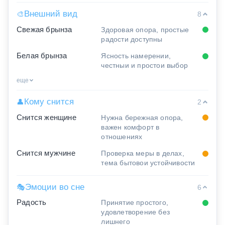
Внешний вид
🎨
8
Свежая брынза
Здоровая опора, простые
радости доступны
Белая брынза
Ясность намерении,
честныи и простои выбор
еще
Кому снится
👤
2
Снится женщине
Нужна бережная опора,
важен комфорт в
отношениях
Снится мужчине
Проверка меры в делах,
тема бытовои устойчивости
Эмоции во сне
🎭
6
Радость
Принятие простого,
удовлетворение без
лишнего