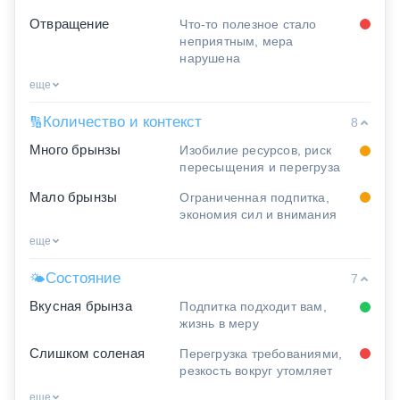
Отвращение
Что-то полезное стало
неприятным, мера
нарушена
еще
Количество и контекст
🔢
8
Много брынзы
Изобилие ресурсов, риск
пересыщения и перегруза
Мало брынзы
Ограниченная подпитка,
экономия сил и внимания
еще
Состояние
🌤
7
Вкусная брынза
Подпитка подходит вам,
жизнь в меру
Слишком соленая
Перегрузка требованиями,
резкость вокруг утомляет
еще