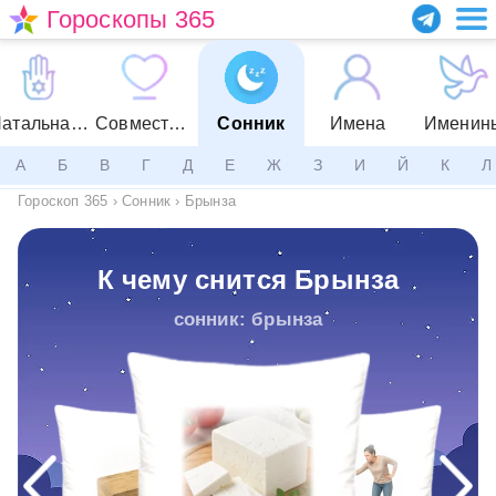
Гороскопы 365
Натальная карта
Совместимость
Сонник
Имена
Именин
А
Б
В
Г
Д
Е
Ж
З
И
Й
К
Л
Гороскоп 365
›
Сонник
›
Брынза
К чему снится Брынза
сонник: брынза