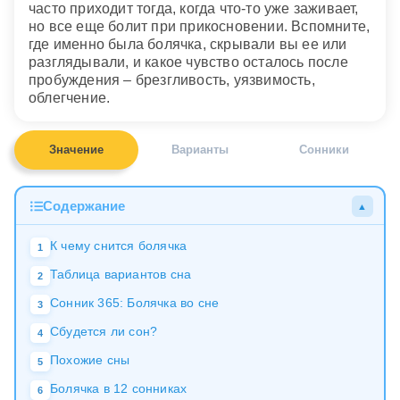
часто приходит тогда, когда что-то уже заживает,
но все еще болит при прикосновении. Вспомните,
где именно была болячка, скрывали вы ее или
разглядывали, и какое чувство осталось после
пробуждения – брезгливость, уязвимость,
облегчение.
Значение
Варианты
Сонники
Содержание
▲
К чему снится болячка
1
Таблица вариантов сна
2
Сонник 365: Болячка во сне
3
Сбудется ли сон?
4
Похожие сны
5
Болячка в 12 сонниках
6