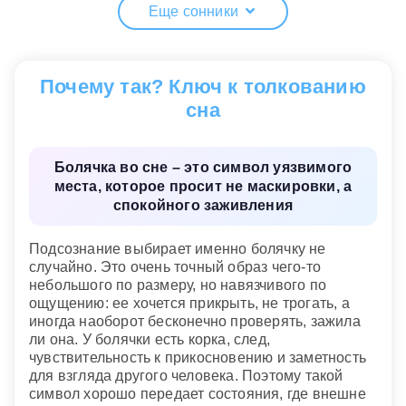
не только расстройство здоровья, но также
Еще сонники
неприятности в делах.
Лечить болячки
— к исполнению ваших
желаний, что принесет радость всем
Почему так? Ключ к толкованию
окружающим.
сна
Лечить их у детей
— досадная случайность
заставит вас изменить свои планы и заняться
семейными делами в ущерб производственным.
Болячка во сне – это символ уязвимого
места, которое просит не маскировки, а
спокойного заживления
Подсознание выбирает именно болячку не
случайно. Это очень точный образ чего-то
небольшого по размеру, но навязчивого по
ощущению: ее хочется прикрыть, не трогать, а
иногда наоборот бесконечно проверять, зажила
ли она. У болячки есть корка, след,
чувствительность к прикосновению и заметность
для взгляда другого человека. Поэтому такой
символ хорошо передает состояния, где внешне