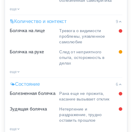
болезненная самокритика
еще
Количество и контекст
🔢
9
Болячка на лице
Тревога о видимости
проблемы, уязвленное
самолюбие
Болячка на руке
След от неприятного
опыта, осторожность в
делах
еще
Состояние
🌤
6
Болезненная болячка
Рана еще не прожита,
касание вызывает отклик
Зудящая болячка
Нетерпение и
раздражение, трудно
оставить прошлое
еще