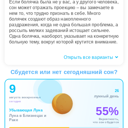
Если болячка была не у вас, а у другого человека,
сон может отражать проекцию – вы замечаете в
нем то, что трудно признать в себе. Много
болячек создают образ накопленного
раздражения, когда не одна большая проблема, а
россыпь мелких задеваний истощает сильнее.
Одна болячка, наоборот, указывает на конкретную
больную тему, вокруг которой крутится внимание.
Открыть все варианты
Состояние болячки: свежая или
заживающая?
Сбудется или нет сегодняшний сон?
Состояние болячки во сне показывает стадию
9
внутреннего процесса. Свежая и болезненная
26
говорит о недавнем переживании, которое еще
лунный день
августа воскресенье
слишком близко, чтобы отнестись к нему
сегодня
спокойно. Зудящая болячка добавляет оттенок
55%
нетерпения – вы как будто уже устали от темы, но
Убывающая Луна
Луна в Близнецах и
все равно снова к ней возвращаетесь, только
Вероятность,
Раке
усиливая раздражение и ощущение собственной
что сон сбудется
уязвимости.