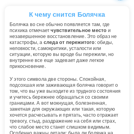
К чему снится Болячка
Болячка во сне обычно появляется там, где
психика отмечает
чувствительное место
и
незавершенное восстановление. Это образ не
катастрофы, а
следа от пережитого
: обиды,
неловкости, самокритики, усталости или
ситуации, которую вы вроде бы пережили, но
внутренне все еще задевает даже легкое
прикосновение.
У этого символа две стороны. Спокойная,
подсохшая или заживающая болячка говорит о
том, что вы уже выходите из трудного состояния
и учитесь бережнее обращаться со своими
границами. А вот мокнущая, болезненная,
заметная для окружающих или такая, которую
хочется расчесывать и прятать, часто отражает
тревогу, стыд, раздражение на себя или страх,
что слабое место станет слишком видимым.
Особенно важны детали: была ли болячка на