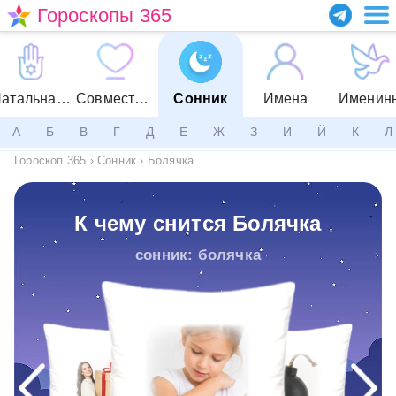
Гороскопы 365
Натальная карта
Совместимость
Сонник
Имена
Именин
А
Б
В
Г
Д
Е
Ж
З
И
Й
К
Л
Гороскоп 365
›
Сонник
›
Болячка
К чему снится Болячка
сонник: болячка