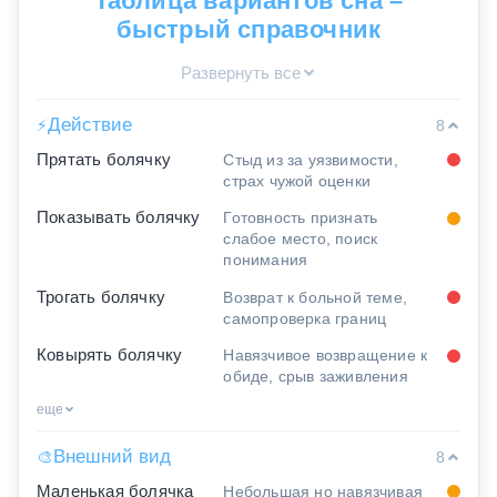
Таблица вариантов сна –
быстрый справочник
Развернуть все
Действие
⚡
8
Прятать болячку
Стыд из за уязвимости,
страх чужой оценки
Показывать болячку
Готовность признать
слабое место, поиск
понимания
Трогать болячку
Возврат к больной теме,
самопроверка границ
Ковырять болячку
Навязчивое возвращение к
обиде, срыв заживления
еще
Внешний вид
🎨
8
Маленькая болячка
Небольшая но навязчивая