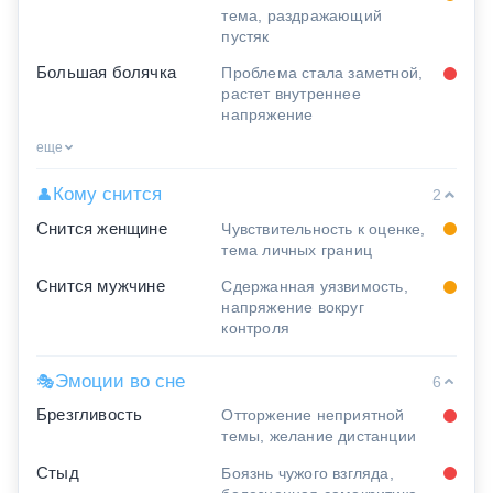
тема, раздражающий
пустяк
Большая болячка
Проблема стала заметной,
растет внутреннее
напряжение
еще
Кому снится
👤
2
Снится женщине
Чувствительность к оценке,
тема личных границ
Снится мужчине
Сдержанная уязвимость,
напряжение вокруг
контроля
Эмоции во сне
🎭
6
Брезгливость
Отторжение неприятной
темы, желание дистанции
Стыд
Боязнь чужого взгляда,