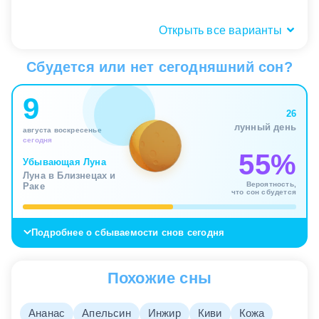
Открыть все варианты
Количество бананов: одна связка
или бесконечные полки?
Сбудется или нет сегодняшний сон?
То, в какой обстановке вы видите фрукты, ярко
9
подсвечивает ваше отношение к изобилию.
26
Держать в руках одну крупную связку бананов –
лунный день
августа воскресенье
позитивный знак, символизирующий наличие
сегодня
надежной поддержки и достаточного запаса
55%
внутренних сил для любых начинаний. Вы четко
Убывающая Луна
Луна в Близнецах и
видите свои ресурсы и умеете ими грамотно
Вероятность,
Раке
распоряжаться, не распыляясь на пустые
что сон сбудется
соблазны и бережно сохраняя баланс между
работой и отдыхом.
Подробнее о сбываемости снов сегодня
Если же вам снятся огромные, заваленные
бананами прилавки супермаркета, среди которых
Похожие сны
вы теряетесь, сон приобретает весьма
тревожный оттенок. Избыток доступных
удовольствий сильно дезориентирует.
Ананас
Апельсин
Инжир
Киви
Кожа