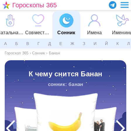
Гороскопы 365
Натальная карта
Совместимость
Сонник
Имена
Именин
А
Б
В
Г
Д
Е
Ж
З
И
Й
К
Л
Гороскоп 365
›
Сонник
›
Банан
К чему снится Банан
сонник: банан