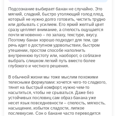
доминировать над мужчиной, но и сделать его
Если бананы неспелые
— придется браться за
слабым.
Подсознание выбирает банан не случайно. Это
новое дело, таящее риск и повышенную
мягкий, сладкий, быстро утоляющий голод плод,
ответственность.
Поскользнуться на кожуре от банана
— скоро
который не нужно долго готовить, чистить трудно
вас ждут беспочвенные любовные терзания.
Торговать бананами или покупать их
— значит,
или добывать с усилием. Его яркий желтый цвет
не можете определиться, что лучше сделать в
сразу цепляет внимание, а спелость ощущается
Снится покупать бананы
— к неопределенности,
первую очередь, совет со стороны поможет вам.
почти мгновенно – по запаху, текстуре, вкусу.
которая возникла в вашей жизни. Посоветуйтесь
Поэтому банан хорошо подходит для тем, где
с друзьями и близкими, возможно, они знают
речь идет о доступном удовольствии, быстром
ответ на тревожащий вас вопрос.
утешении, простом способе наполнить
внутреннюю пустоту или, наоборот, о соблазне
выбрать слишком легкий путь вместо более
глубокого и честного решения.
В обычной жизни мы тоже мыслим похожими
телесными формулами: хочется чего-то сладкого,
тянет на быстрый комфорт, нужно чем-то
насытиться, чтобы не срываться. Даже без
устойчивых пословиц сам образ банана уже
несет язык повседневности – спелость, мягкость,
насыщение, избыток сладости, липкое
послевкусие. Сон о банане часто переводится