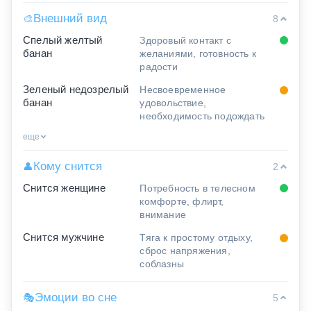
Внешний вид
🎨
8
Спелый желтый
Здоровый контакт с
банан
желаниями, готовность к
радости
Зеленый недозрелый
Несвоевременное
банан
удовольствие,
необходимость подождать
еще
Кому снится
👤
2
Снится женщине
Потребность в телесном
комфорте, флирт,
внимание
Снится мужчине
Тяга к простому отдыху,
сброс напряжения,
соблазны
Эмоции во сне
🎭
5