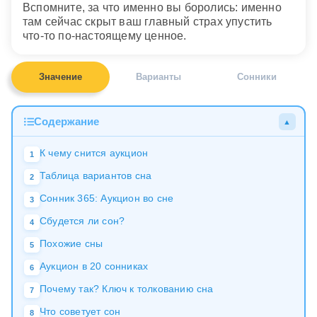
Вспомните, за что именно вы боролись: именно
там сейчас скрыт ваш главный страх упустить
что-то по-настоящему ценное.
Значение
Варианты
Сонники
Содержание
▲
К чему снится аукцион
1
Таблица вариантов сна
2
Сонник 365: Аукцион во сне
3
Сбудется ли сон?
4
Похожие сны
5
Аукцион в 20 сонниках
6
Почему так? Ключ к толкованию сна
7
Что советует сон
8