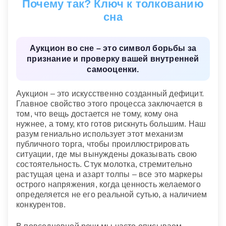
Почему так? Ключ к толкованию
приобретении уникальной, ценной или, наоборот,
обесценившейся вещи? Или аукционы оставляют
сна
вас равнодушным?
Возможно, отношение к аукциону во сне
—
Аукцион во сне – это символ борьбы за
отражает ваше отношение к жизни в данный
признание и проверку вашей внутренней
момент. Вы считаете, что превосходите других и
самооценки.
получаете от жизни все возможное, или,
наоборот, думаете, что окружающие способны
перехитрить вас? Вы считаете, что все в жизни
Аукцион – это искусственно созданный дефицит.
имеет цену и все получает самый искусный
Главное свойство этого процесса заключается в
участник торгов? Или вы все же в глубине души
том, что вещь достается не тому, кому она
верите в то, что есть еще резервный приз,
нужнее, а тому, кто готов рискнуть большим. Наш
который уж точно достанется вам?
разум гениально использует этот механизм
публичного торга, чтобы проиллюстрировать
Аукцион
— знак того, что люди обладают
ситуации, где мы вынуждены доказывать свою
ненужными вещами, или знак того, что люди
состоятельность. Стук молотка, стремительно
вынуждены продавать вещи, чтобы удержаться
растущая цена и азарт толпы – все это маркеры
на плаву?
острого напряжения, когда ценность желаемого
определяется не его реальной сутью, а наличием
конкурентов.