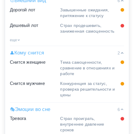
Внешний вид
🎨
6
Дорогой лот
Завышенные ожидания,
притяжение к статусу
Дешевый лот
Страх продешевить,
заниженная самоценность
еще
Кому снится
👤
2
Снится женщине
Тема самоценности,
сравнение в отношениях и
работе
Снится мужчине
Конкуренция за статус,
проверка решительности и
цены
Эмоции во сне
🎭
6
Тревога
Страх проиграть,
внутреннее давление
сроков