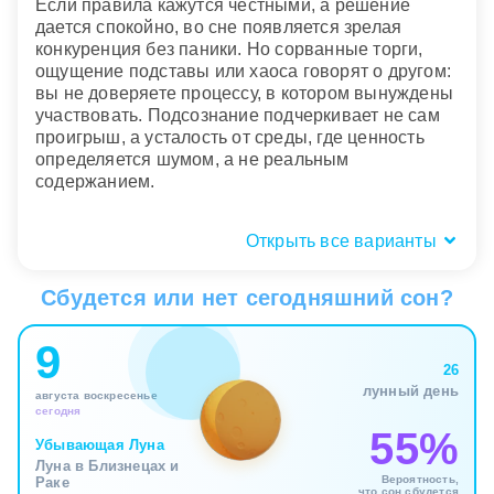
Если правила кажутся честными, а решение
дается спокойно, во сне появляется зрелая
конкуренция без паники. Но сорванные торги,
ощущение подставы или хаоса говорят о другом:
вы не доверяете процессу, в котором вынуждены
участвовать. Подсознание подчеркивает не сам
проигрыш, а усталость от среды, где ценность
определяется шумом, а не реальным
содержанием.
Открыть все варианты
Кто был рядом: соперник, толпа,
ведущий
Сбудется или нет сегодняшний сон?
Люди вокруг аукциона раскрывают социальный
9
смысл сна. Толпа усиливает переживание
26
оценки, будто каждое ваше действие замечают и
лунный день
августа воскресенье
сравнивают. Незнакомый соперник часто
сегодня
символизирует не конкретного человека, а
55%
собирательный образ тех, с кем вы меряетесь
Убывающая Луна
Луна в Близнецах и
статусом, успехом или привлекательностью. Во
Вероятность,
Раке
сне это может ощущаться как борьба за право
что сон сбудется