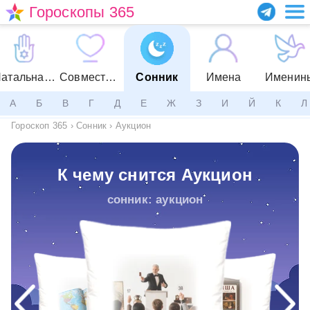
Гороскопы 365
Натальная карта
Совместимость
Сонник
Имена
Именин
А
Б
В
Г
Д
Е
Ж
З
И
Й
К
Л
Гороскоп 365
›
Сонник
›
Аукцион
К чему снится Аукцион
сонник: аукцион