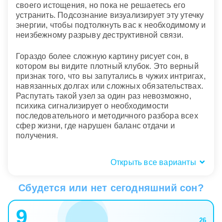
своего истощения, но пока не решаетесь его
устранить. Подсознание визуализирует эту утечку
энергии, чтобы подтолкнуть вас к необходимому и
неизбежному разрыву деструктивной связи.
Гораздо более сложную картину рисует сон, в
котором вы видите плотный клубок. Это верный
признак того, что вы запутались в чужих интригах,
навязанных долгах или сложных обязательствах.
Распутать такой узел за один раз невозможно,
психика сигнализирует о необходимости
последовательного и методичного разбора всех
сфер жизни, где нарушен баланс отдачи и
получения.
Открыть все варианты
Физические ощущения: боль,
брезгливость или облегчение?
Сбудется или нет сегодняшний сон?
Телесный отклик в подобных сновидениях часто
9
выходит на первый план. Сильное чувство
26