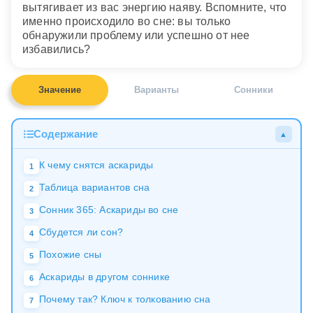
вытягивает из вас энергию наяву. Вспомните, что
именно происходило во сне: вы только
обнаружили проблему или успешно от нее
избавились?
Значение
Варианты
Сонники
Содержание
▲
К чему снятся аскариды
1
Таблица вариантов сна
2
Сонник 365: Аскариды во сне
3
Сбудется ли сон?
4
Похожие сны
5
Аскариды в другом соннике
6
Почему так? Ключ к толкованию сна
7