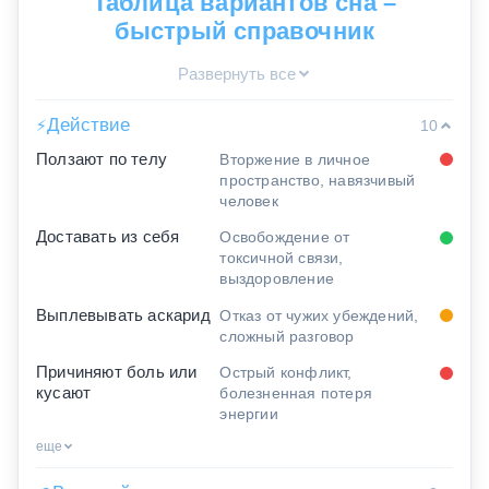
Таблица вариантов сна –
быстрый справочник
Развернуть все
Действие
⚡
10
Ползают по телу
Вторжение в личное
пространство, навязчивый
человек
Доставать из себя
Освобождение от
токсичной связи,
выздоровление
Выплевывать аскарид
Отказ от чужих убеждений,
сложный разговор
Причиняют боль или
Острый конфликт,
кусают
болезненная потеря
энергии
еще