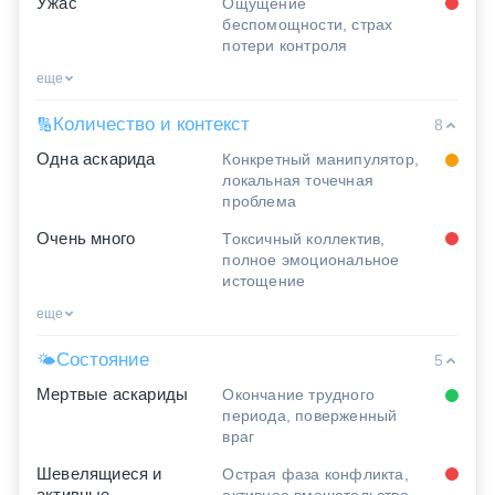
Ужас
Ощущение
беспомощности, страх
потери контроля
еще
Количество и контекст
🔢
8
Одна аскарида
Конкретный манипулятор,
локальная точечная
проблема
Очень много
Токсичный коллектив,
полное эмоциональное
истощение
еще
Состояние
🌤
5
Мертвые аскариды
Окончание трудного
периода, поверженный
враг
Шевелящиеся и
Острая фаза конфликта,
активные
активное вмешательство