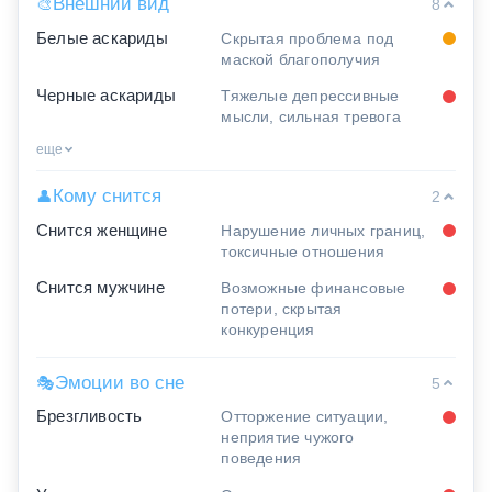
Внешний вид
🎨
8
Белые аскариды
Скрытая проблема под
маской благополучия
Черные аскариды
Тяжелые депрессивные
мысли, сильная тревога
еще
Кому снится
👤
2
Снится женщине
Нарушение личных границ,
токсичные отношения
Снится мужчине
Возможные финансовые
потери, скрытая
конкуренция
Эмоции во сне
🎭
5
Брезгливость
Отторжение ситуации,
неприятие чужого
поведения