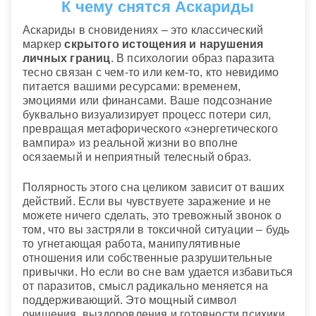
К чему снятся Аскариды
Аскариды в сновидениях – это классический
маркер
скрытого истощения и нарушения
личных границ
. В психологии образ паразита
тесно связан с чем-то или кем-то, кто невидимо
питается вашими ресурсами: временем,
эмоциями или финансами. Ваше подсознание
буквально визуализирует процесс потери сил,
превращая метафорического «энергетического
вампира» из реальной жизни во вполне
осязаемый и неприятный телесный образ.
Полярность этого сна целиком зависит от ваших
действий. Если вы чувствуете заражение и не
можете ничего сделать, это тревожный звонок о
том, что вы застряли в токсичной ситуации – будь
то угнетающая работа, манипулятивные
отношения или собственные разрушительные
привычки. Но если во сне вам удается избавиться
от паразитов, смысл радикально меняется на
поддерживающий. Это мощный символ
очищения, выздоровления и готовности психики