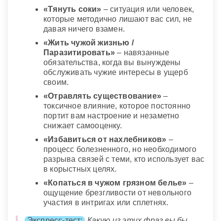
«Тянуть соки»
– ситуация или человек,
которые методично лишают вас сил, не
давая ничего взамен.
«Жить чужой жизнью /
Паразитировать»
– навязанные
обязательства, когда вы вынуждены
обслуживать чужие интересы в ущерб
своим.
«Отравлять существование»
–
токсичное влияние, которое постоянно
портит вам настроение и незаметно
снижает самооценку.
«Избавиться от нахлебников»
–
процесс болезненного, но необходимого
разрыва связей с теми, кто использует вас
в корыстных целях.
«Копаться в чужом грязном белье»
–
ощущение брезгливости от невольного
участия в интригах или сплетнях.
Экспресс-тест:
Какую из этих фраз вы бы