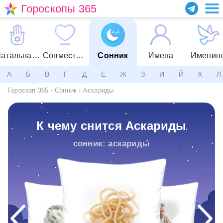
Гороскопы 365
Натальная карта
Совместимость
Сонник
Имена
Именин
А
Б
В
Г
Д
Е
Ж
З
И
Й
К
Л
Гороскоп 365
›
Сонник
›
Аскариды
К чему снится Аскариды
сонник: аскариды