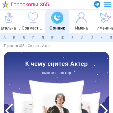
Гороскопы 365
Натальная карта
Совместимость
Сонник
Имена
Именин
А
Б
В
Г
Д
Е
Ж
З
И
Й
К
Л
Гороскоп 365
›
Сонник
›
Актер
К чему снится Актер
сонник: актер