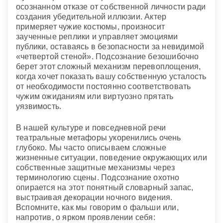
Молодой женщине увидеть себя невестой
осознанном отказе от собственной личности ради
актера
— означает то, что ей придется испытать
создания убедительной иллюзии. Актер
раскаяние и печаль после кратковременного
примеряет чужие костюмы, произносит
успеха.
заученные реплики и управляет эмоциями
публики, оставаясь в безопасности за невидимой
Увидеть на сцене трагедию
— знак грядущих
«четвертой стеной». Подсознание безошибочно
неудач и разочарований.
берет этот сложный механизм перевоплощения,
Если же Вы играете в трагической пьесе
—
когда хочет показать вашу собственную усталость
такой сон обещает печальные события.
от необходимости постоянно соответствовать
чужим ожиданиям или виртуозно прятать
Сонник современной женщины
уязвимость.
В нашей культуре и повседневной речи
театральные метафоры укоренились очень
глубоко. Мы часто описываем сложные
жизненные ситуации, поведение окружающих или
собственные защитные механизмы через
терминологию сцены. Подсознание охотно
опирается на этот понятный словарный запас,
выстраивая декорации ночного видения.
Вспомните, как мы говорим о фальши или,
напротив, о ярком проявлении себя: