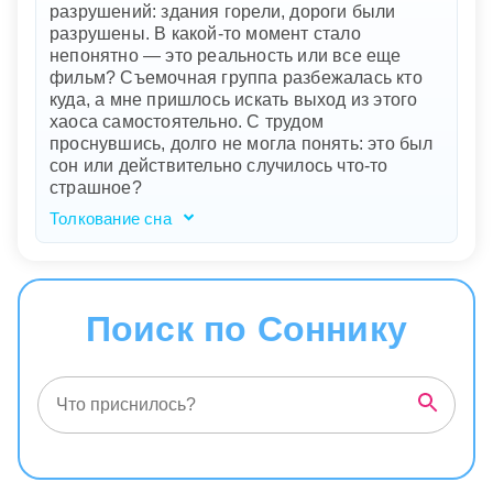
разрушений: здания горели, дороги были
отражает ваше умение адаптироваться и
разрушены. В какой-то момент стало
вашу способность к глубокому пониманию и
непонятно — это реальность или все еще
эмпатии. Костюм, который сидит идеально,
фильм? Съемочная группа разбежалась кто
символизирует вашу уверенность в себе и
куда, а мне пришлось искать выход из этого
удовлетворение от проделанной работы, что
хаоса самостоятельно. С трудом
указывает на признание ваших усилий и
проснувшись, долго не могла понять: это был
достижения.
сон или действительно случилось что-то
страшное?
Толкование сна
Ваш сон о съемках фильма в условиях
апокалипсиса может быть отражением вашего
внутреннего состояния. Здания, охваченные
пламенем и разрушенные дороги — это
Поиск по Соннику
символы хаоса и неопределенности,
возможно, в вашей жизни или на работе.
Размытие границ между реальностью и
съемками может указывать на вашу текущую
путаницу или стресс. Разбежавшаяся
съемочная группа говорит о чувстве
одиночества и необходимости
самостоятельно справляться с трудностями.