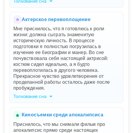
Толкование сна
Ваш сон, словно зеркало в гримерной,
отражает внутренние переживания и страхи.
Зеркало здесь символизирует самоосознание
Актерское перевоплощение
и самопознание. Незнакомый актер – это та
Мне приснилось, что я готовлюсь к роли
часть вас, которую вы еще не до конца
жизни: должна сыграть знаменитую
понимаете. Он говорит с вами о ваших
историческую личность. В процессе
мыслях и страхах, потому что он представляет
подготовки я полностью погрузилась в
ваш внутренний голос или неосознанные
изучение ее биографии и манер. Во сне
аспекты вашей личности. Возможно, вы
почувствовала себя настоящей актрисой:
чувствуете тревогу перед важными
костюм сидел идеально, а я будто
изменениями или событиями в жизни. Ваша
перевоплотилась в другого человека.
сцена – это реальность, а макияж – ваша
Прекрасное чувство удовлетворения от
подготовка к ней.
проделанной работы осталось даже после
пробуждения.
Толкование сна
Ваш сон говорит о глубоком стремлении к
самовыражению и познанию себя. Сыграть
знаменитую историческую личность - это
Киносъемки среди апокалипсиса
символ вашего желания раскрыть свои
Приснилось, что мы снимали фильм про
скрытые таланты и внутренний потенциал.
апокалипсис прямо среди настоящих
Перевоплощение в другого человека