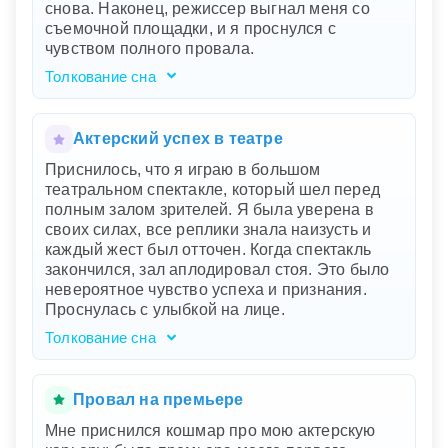
снова. Наконец, режиссер выгнал меня со
телефон – это проявление вашего ума и
съемочной площадки, и я проснулся с
решимости справляться с трудностями и
чувством полного провала.
документировать свой успех.
Толкование сна
Ваш сон о том, как вы были начинающим
актером на съемках важного фильма и
испытывали постоянные критические
Актерский успех в театре
замечания от строгого режиссера,
Приснилось, что я играю в большом
символизирует вашу внутреннюю
театральном спектакле, который шел перед
неуверенность и страх перед провалом.
полным залом зрителей. Я была уверена в
Режиссер воплощает строгий голос вашего
своих силах, все реплики знала наизусть и
внутреннего критика, который не дает вам
каждый жест был отточен. Когда спектакль
расслабиться и наслаждаться процессом.
закончился, зал аплодировал стоя. Это было
Ошибки и критика — это отражение вашего
невероятное чувство успеха и признания.
чувства неуверенности в реальной жизни,
Проснулась с улыбкой на лице.
возможно, связанного с новыми начинаниями
или высокими ожиданиями к самому себе.
Толкование сна
Когда вас выгнали со съемок, это
Ваш сон символизирует стремление к
подсознательно показывает ваш страх быть
самореализации и признанию. Играть в
отвергнутым или не соответствовать чьим-то
театральном спектакле, где вы уверены в
Провал на премьере
ожиданиям.
своих силах и получаете стоячие овации,
Мне приснился кошмар про мою актерскую
говорит о вашей внутренней уверенности и