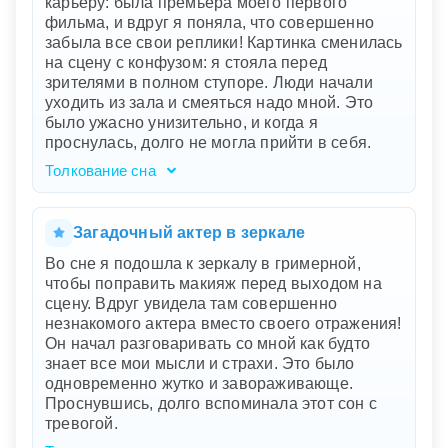
карьеру: была премьера моего первого
готовности проявить свои таланты перед
фильма, и вдруг я поняла, что совершенно
миром. Это отражает вашу потребность быть
забыла все свои реплики! Картинка сменилась
оцененной и признанной за свои усилия и
на сцену с конфузом: я стояла перед
способности. Пробуждение с улыбкой на лице
зрителями в полном ступоре. Люди начали
указывает на внутреннюю гармонию и
уходить из зала и смеяться надо мной. Это
удовлетворение от ваших достижений.
было ужасно унизительно, и когда я
проснулась, долго не могла прийти в себя.
Толкование сна
Ваш сон отражает глубокие страхи и тревоги
по поводу вашей актерской карьеры.
Премьера фильма символизирует важное
Загадочный актер в зеркале
событие или новый этап в вашей жизни, к
Во сне я подошла к зеркалу в гримерной,
которому вы очень стремитесь. Забытые
чтобы поправить макияж перед выходом на
реплики и конфуз на сцене указывают на
сцену. Вдруг увидела там совершенно
ваши опасения не соответствовать
незнакомого актера вместо своего отражения!
ожиданиям, быть не готовой или оказаться на
Он начал разговаривать со мной как будто
виду в момент слабости. Реакция зрителей,
знает все мои мысли и страхи. Это было
смех и уход из зала, олицетворяют ваше
одновременно жутко и завораживающе.
внутреннее беспокойство о том, что вас могут
Проснувшись, долго вспоминала этот сон с
судить строго и несправедливо.
тревогой.