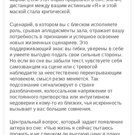
дистанция между вашим истинным «Я» и этой
маской стала критической.
Сценарий, в котором вы с блеском исполняете
роль, срывая аплодисменты зала, отражает вашу
потребность в признании и успешное освоение
новых жизненных сценариев. Это
поддерживающий знак: вы гибки, уверены в себе
и умеете выгодно подать свои сильные стороны.
Но если во сне вы забыли текст, чувствуете себя
самозванцем на сцене или с тревогой
наблюдаете за неестественно переигрывающим
человеком, смысл резко меняется. Так
подсознание сигнализирует о страхе
разоблачения, колоссальном напряжении от
постоянного притворства или интуитивном
недоверии к кому-то из близких, чья искренность
вызывает у вас большие сомнения.
Центральный вопрос, который задает появление
актера во сне: «Чью жизнь я сейчас пытаюсь
прожить и не слишком ли высокую цену я плачу