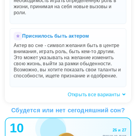
необходимость играть определенную роль в
жизни, принимая на себя новые вызовы и
роли.
Приснилось быть актером
Актер во сне - символ желания быть в центре
внимания, играть роль, быть кем-то другим.
Это может указывать на желание изменить
свою жизнь, выйти за рамки обыденности.
Возможно, вы хотите показать свои таланты и
способности, ищете признание и одобрение.
Открыть все варианты
Снится встретить актера
Сбудется или нет сегодняшний сон?
Встреча с актером во сне символизирует
желание выразить свои эмоции и чувства,
10
быть в центре внимания или скрыть свою
26 и 27
настоящую личность. Такой сон может также
лунные дни