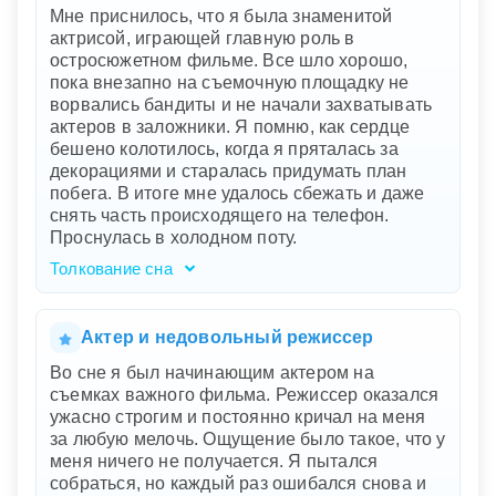
Мне приснилось, что я была знаменитой
актрисой, играющей главную роль в
остросюжетном фильме. Все шло хорошо,
пока внезапно на съемочную площадку не
ворвались бандиты и не начали захватывать
актеров в заложники. Я помню, как сердце
бешено колотилось, когда я пряталась за
декорациями и старалась придумать план
побега. В итоге мне удалось сбежать и даже
снять часть происходящего на телефон.
Проснулась в холодном поту.
Толкование сна
Ваш сон, наполненный драмой и
напряжением, отражает внутреннее желание
быть в центре внимания и ощущение
Актер и недовольный режиссер
ответственности за важную роль в вашей
Во сне я был начинающим актером на
жизни. Бандиты, ворвавшиеся на съемочную
съемках важного фильма. Режиссер оказался
площадку, символизируют неожиданные
ужасно строгим и постоянно кричал на меня
препятствия или страхи, которые мешают вам
за любую мелочь. Ощущение было такое, что у
достичь цели. Ваше сердце колотится и вы
меня ничего не получается. Я пытался
прячетесь, показывая тревогу перед этими
собраться, но каждый раз ошибался снова и
вызовами. Побег и съемка происходящего на