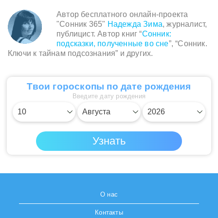
Трудное пробуждение усиливает ощущение
Автор бесплатного онлайн-проекта
глубокого беспокойства.
"Сонник 365"
Надежда Зима
, журналист,
публицист. Автор книг “
Сонник:
подсказки, полученные во сне
”, “Сонник.
Ключи к тайнам подсознания” и других.
Твои гороскопы по дате рождения
Введите дату рождения
О нас
Контакты