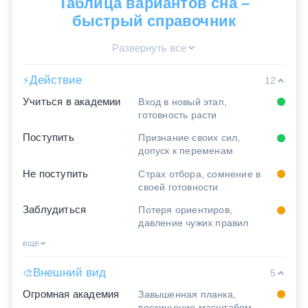
Таблица вариантов сна –
быстрый справочник
Развернуть все
Действие
⚡
12
Учиться в академии
Вход в новый этап,
готовность расти
Поступить
Признание своих сил,
допуск к переменам
Не поступить
Страх отбора, сомнение в
своей готовности
Заблудиться
Потеря ориентиров,
давление чужих правил
еще
Внешний вид
🎨
5
Огромная академия
Завышенная планка,
восхищение масштабом