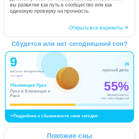
вы развитие как путь в сообщество или как
одинокую проверку на прочность.
Открыть все варианты
Состояние академии: живая,
пустая или разрушенная?
Сбудется или нет сегодняшний сон?
Живая и дружелюбная академия во сне говорит о
9
хорошем контакте с собственной взрослеющей
26
частью. Такой сон не обещает легкости, но
лунный день
августа воскресенье
показывает, что дисциплина уже не переживается
сегодня
как насилие. Вы можете принимать сложность, не
55%
разрушая себя постоянным сравнением, и
Убывающая Луна
Луна в Близнецах и
потому образ работает как знак внутренней
Вероятность,
Раке
собранности.
что сон сбудется
Разрушенная, строгая или безлюдная академия
Подробнее о сбываемости снов сегодня
переносит акцент на усталость от требований.
Подсознание тогда показывает трещину между
желанием расти и способом, которым вы этого от
Похожие сны
себя добиваетесь. Если место выглядело чужим и