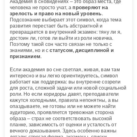
Академия в сновидениях – это образ места, где
человека не просто учат, а
проверяют на
зрелость и право на новый уровень
.
Подсознание выбирает этот символ, когда тема
развития перестает быть абстрактной и
превращается в внутренний экзамен: тяну ли я,
достоин ли, готов ли выйти из роли новичка.
Поэтому такой сон часто связан не только с
знаниями, но и с
статусом, дисциплиной и
признанием
.
Если академия во сне светлая, живая, вам там
интересно и вы легко ориентируетесь, символ
работает как поддержка: вы внутренне созрели
для роста, сложной задачи или новой социальной
роли. Но если коридоры давят, преподаватели
кажутся холодными, правила непонятны, а вы
опаздываете, не готовы или не можете найти
аудиторию, проявляется тревожная сторона
образа – страх не соответствовать высокой
планке, зависимость от оценки и усталость от
вечного доказывания. Здесь особенно важны
детали: строгая форма, экзамены, списки,