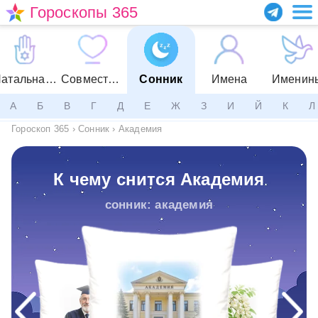
Гороскопы 365
Натальная карта
Совместимость
Сонник
Имена
Именин
А
Б
В
Г
Д
Е
Ж
З
И
Й
К
Л
Гороскоп 365
›
Сонник
›
Академия
К чему снится Академия
сонник: академия