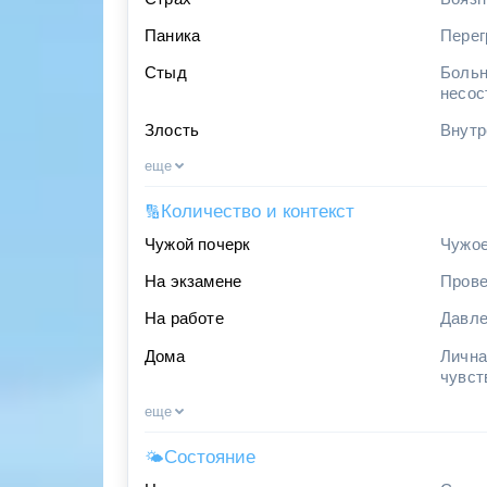
Паника
Перег
Стыд
Больн
несос
Злость
Внутр
еще
Количество и контекст
🔢
Чужой почерк
Чужое
На экзамене
Прове
На работе
Давле
Дома
Лична
чувст
еще
Состояние
🌤