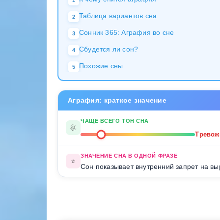
1
Таблица вариантов сна
2
Сонник 365: Аграфия во сне
3
Сбудется ли сон?
4
Похожие сны
5
Аграфия: краткое значение
ЧАЩЕ ВСЕГО ТОН СНА
🌞
Трево
ЗНАЧЕНИЕ СНА В ОДНОЙ ФРАЗЕ
⭐
Сон показывает внутренний запрет на в