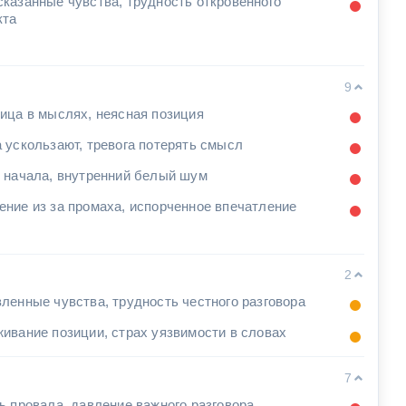
казанные чувства, трудность откровенного
кта
9
ица в мыслях, неясная позиция
 ускользают, тревога потерять смысл
 начала, внутренний белый шум
ние из за промаха, испорченное впечатление
2
ленные чувства, трудность честного разговора
ивание позиции, страх уязвимости в словах
7
ь провала, давление важного разговора