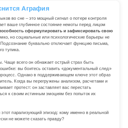
 снится Аграфия
ыков во сне – это мощный сигнал о потере контроля
жает ваше глубинное состояние немоты перед лицом
пособность сформулировать и зафиксировать свою
ромко, но социальные или психологические барьеры не
. Подсознание буквально отключает функцию письма,
о тупика.
ы. Чаще всего он обнажает острый страх быть
 ошибке: вы боитесь оставить «документальный след»
 процесс. Однако в поддерживающем ключе этот образ
итель. Когда вы перегружены анализом, расчетами и
аивает протест: он заставляет вас перестать
ься к своим истинным эмоциям без попыток их
и этот парализующий эпизод: кому именно в реальной
ески не можете сказать правду?