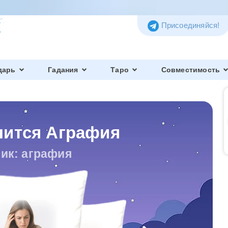
Присоединяйся!
дарь
Гадания
Таро
Совместимость
нится Аграфия
ик: аграфия