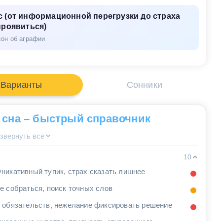
 (от информационной перегрузки до страха
проявиться)
сон об аграфии
Варианты
Сонники
 сна – быстрый справочник
звернуть все
10
никативный тупик, страх сказать лишнее
е собраться, поиск точных слов
 обязательств, нежелание фиксировать решение