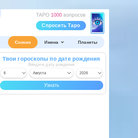
ТАРО
1000
вопросов
Спросить Таро
Сонник
Имена
Планеты
Твои гороскопы по дате рождения
Введите дату рождения