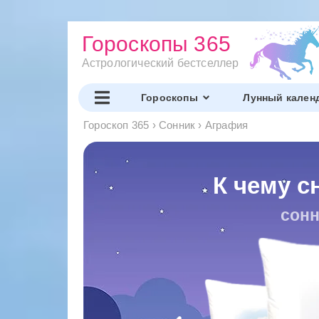
Гороскопы 365
Астрологический бестселлер
Гороскопы
Лунный кален
Гороскоп 365
›
Сонник
›
Аграфия
К чему с
сонн