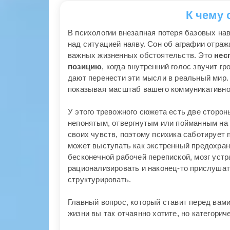
К чему
В психологии внезапная потеря базовых нав
над ситуацией наяву. Сон об аграфии отра
важных жизненных обстоятельств. Это
нес
позицию
, когда внутренний голос звучит г
дают перенести эти мысли в реальный мир
показывая масштаб вашего коммуникативног
У этого тревожного сюжета есть две сторон
непонятым, отвергнутым или пойманным на
своих чувств, поэтому психика саботирует
может выступать как экстренный предохран
бесконечной рабочей перепиской, мозг устр
рационализировать и наконец-то прислушат
структурировать.
Главный вопрос, который ставит перед вам
жизни вы так отчаянно хотите, но категорич