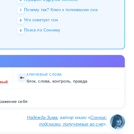
6
Почему так? Ключ к толкованию сна
7
Что советует сон
8
Поиск по Соннику
9
КЛЮЧЕВЫЕ СЛОВА
🔑
блок, слова, контроль, правда
жный
ыражение себя
Надежда Зима
, автор книги «
Сонник:
подсказки, полученные во сне
».