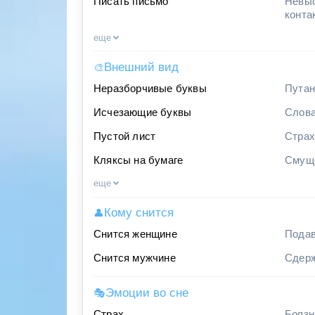
Писать письмо
Невыс
конта
еще
Внешний вид
🎨
Неразборчивые буквы
Путан
Исчезающие буквы
Слова
Пустой лист
Страх
Кляксы на бумаге
Смуще
еще
Кому снится
👤
Снится женщине
Подав
Снится мужчине
Сдерж
Эмоции во сне
🎭
Страх
Боязн