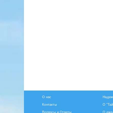
О нас
Надеж
Контакты
О "Та
Вопросы и Ответы
О еже