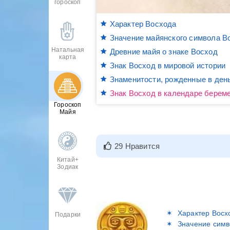
гороскоп
Характер Восхода
Значение майянского символа В
Натальная
Древние майя о знаке Восход
карта
Знак Восход в мировой истории
Знаменитости, рожденные в ден
Знак Восход в календаре берем
Гороскоп
Майя
29 Нравится
Китай+
Зодиак
Характер Восх
Подарки
Значение симв