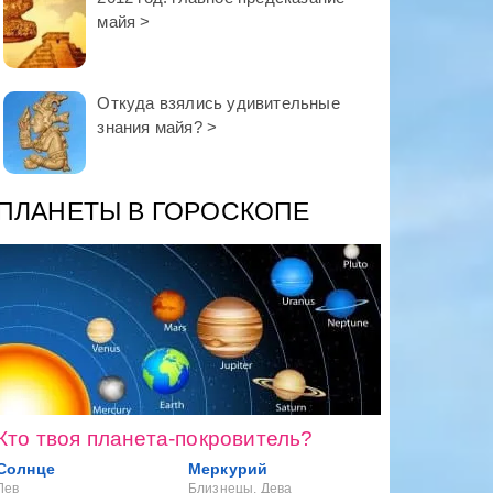
майя >
Откуда взялись удивительные
знания майя? >
ПЛАНЕТЫ В ГОРОСКОПЕ
Кто твоя планета-покровитель?
Солнце
Меркурий
Лев
Близнецы, Дева