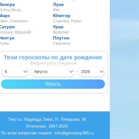
Венера
Луна
Телец, Весы
Рак
Марс
Юпитер
Овен, Скорпион
Стрелец, Рыбы
Сатурн
Уран
Козерог, Водолей
Водолей
Нептун
Плутон
Рыбы
Скорпион
Твои гороскопы по дате рождения
Введите дату рождения
Тексты: Надежда Зима, Н. Лебедева, М.
Успенская, 1997-2026.
По всем вопросам пишите: info@goroskop365.ru