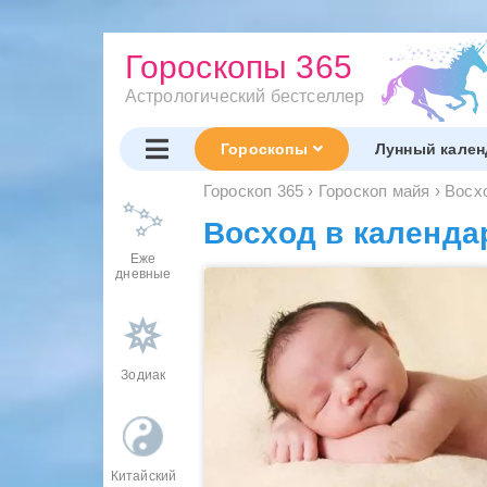
Гороскопы 365
Астрологический бестселлер
Гороскопы
Лунный кален
Гороскоп 365
›
Гороскоп майя
›
Восх
Восход в календа
Еже
дневные
Зодиак
Китайский