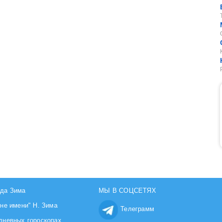
да Зима
МЫ В СОЦСЕТЯХ
йне имени" Н. Зима
Телеграмм
дневных гороскопах