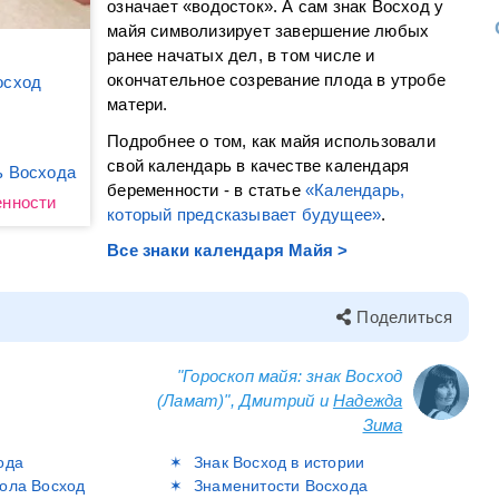
означает «водосток». А сам знак Восход у
майя символизирует завершение любых
ранее начатых дел, в том числе и
окончательное созревание плода в утробе
осход
матери.
Подробнее о том, как майя использовали
свой календарь в качестве календаря
ь Восхода
беременности - в статье
«Календарь,
енности
который предсказывает будущее»
.
Все знаки календаря Майя >
Поделиться
"Гороскоп майя: знак Восход
(Ламат)", Дмитрий и
Надежда
Зима
ода
Знак Восход в истории
ола Восход
Знаменитости Восхода