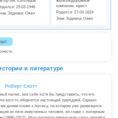
втор бестселлеров
железнодорожной
компании, юрист
одился: 29.03.1946
Родился: 27.03.1824
нак Зодиака: Овен
Знак Зодиака: Овен
ерт:
езность
истории и литературе
Роберт Скотт
ый полюс, мог себе хотя бы представить, что его
ля кого-то обернется настоящей трагедией. Однако
умя днями позже к полюсу, на котором уже развевался
иция из пяти измученных человек, во главе с полярным
 (1868–1912). Итог оказался печальным: силы людей и