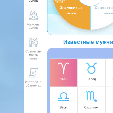
имена
Знаменитые
Совмести
тезки
имен
Женские
имена
Известные мужчи
Совмести-
мость
имен
Овен
Телец
Интересно
об именах
Весы
Скорпион