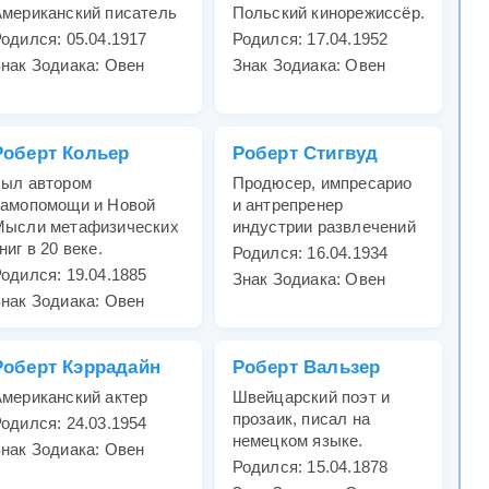
мериканский писатель
Польский кинорежиссёр.
одился: 05.04.1917
Родился: 17.04.1952
нак Зодиака: Овен
Знак Зодиака: Овен
Роберт Кольер
Роберт Стигвуд
был автором
Продюсер, импресарио
самопомощи и Новой
и антрепренер
Мысли метафизических
индустрии развлечений
ниг в 20 веке.
Родился: 16.04.1934
одился: 19.04.1885
Знак Зодиака: Овен
нак Зодиака: Овен
Роберт Кэррадайн
Роберт Вальзер
мериканский актер
Швейцарский поэт и
прозаик, писал на
одился: 24.03.1954
немецком языке.
нак Зодиака: Овен
Родился: 15.04.1878