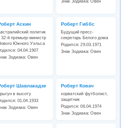
Знак Зодиака: Овен
Роберт Аскин
Роберт Гиббс
встралийский политик
Будущий пресс-
 32-й премьер-министр
секретарь Белого дома
Нового Южного Уэльса
Родился: 29.03.1971
одился: 04.04.1907
Знак Зодиака: Овен
нак Зодиака: Овен
Роберт Шавлакадзе
Роберт Ковач
рыгун в высоту
хорватский футболист,
защитник
одился: 01.04.1933
Родился: 06.04.1974
нак Зодиака: Овен
Знак Зодиака: Овен