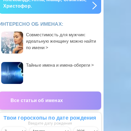
Христофор.
ИНТЕРЕСНО ОБ ИМЕНАХ:
Совместимость для мужчин:
идеальную женщину можно найти
по имени >
Тайные имена и имена-обереги >
Все статьи об именах
Твои гороскопы по дате рождения
Введите дату рождения