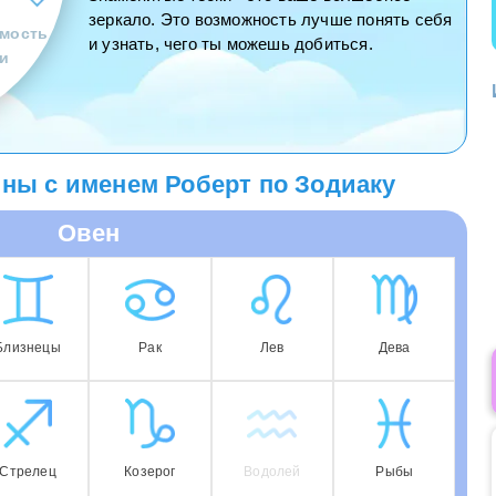
зеркало. Это возможность лучше понять себя
мость
и узнать, чего ты можешь добиться.
и
ны с именем Роберт по Зодиаку
Овен
Близнецы
Рак
Лев
Дева
Стрелец
Козерог
Водолей
Рыбы