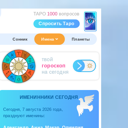
ТАРО
1000
вопросов
Спросить Таро
Сонник
Имена
Планеты
твой
гороскоп
на сегодня
ИМЕНИННИКИ СЕГОДНЯ
Сегодня, 7 августа 2026 года,
празднуют именины:
Александр, Анна, Макар, Олимпия,