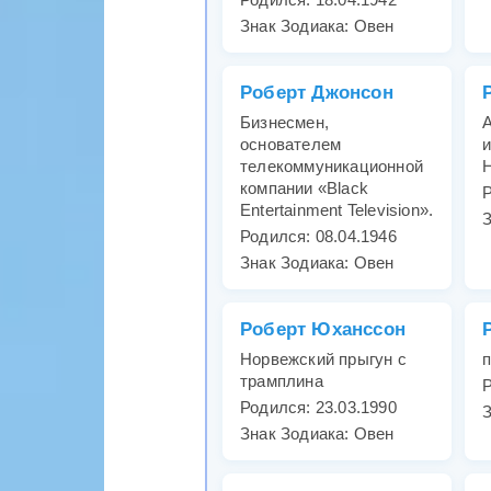
Знак Зодиака: Овен
Роберт Джонсон
Бизнесмен,
А
основателем
и
телекоммуникационной
компании «Black
Р
Entertainment Television».
З
Родился: 08.04.1946
Знак Зодиака: Овен
Роберт Юханссон
Норвежский прыгун с
п
трамплина
Р
Родился: 23.03.1990
З
Знак Зодиака: Овен