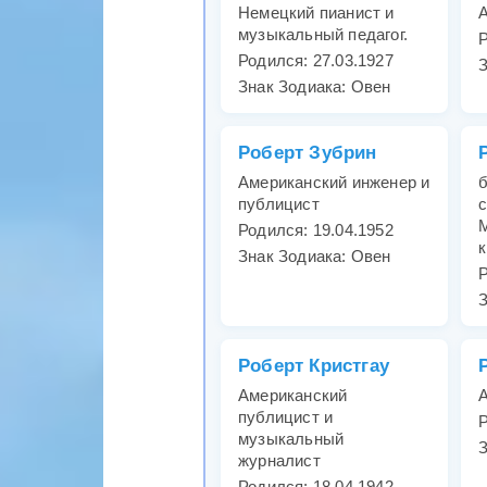
Немецкий пианист и
А
музыкальный педагог.
Р
Родился: 27.03.1927
З
Знак Зодиака: Овен
Роберт Зубрин
Американский инженер и
публицист
Родился: 19.04.1952
к
Знак Зодиака: Овен
Р
З
Роберт Кристгау
Американский
А
публицист и
Р
музыкальный
З
журналист
Родился: 18.04.1942