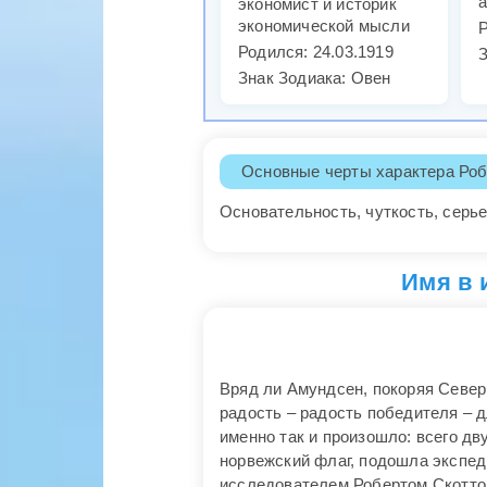
а
экономист и историк
экономической мысли
Р
Родился: 24.03.1919
З
Знак Зодиака: Овен
Основные черты характера Роб
Основательность, чуткость, серь
Имя в 
Вряд ли Амундсен, покоряя Северн
радость – радость победителя – д
именно так и произошло: всего дв
норвежский флаг, подошла экспед
исследователем Робертом Скоттом