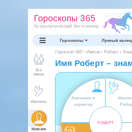
Гороскопы 365
Астрологический бестселлер
Гороскопы
Лунный кален
Гороскоп 365
›
Имена
›
Роберт
›
Зна
Имя Роберт – зна
Все
имена
Значение и
Имени
Именины
характер
Робе
РОБЕРТ
Мужские