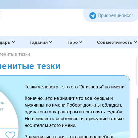
Присоединяйся!
дарь
Гадания
Таро
Совместимость
менитые тезки
менитые тезки
Тезки человека - это его "близнецы" по имени.
Конечно, это не значит что все юношы и
ны
мужчины по имени Роберт должны обладать
рт
одинаковым характером и повторять судьбу.
Но в них есть особенности, присущие только
носителям этого имени.
Знаменитые тезки - это ваше волшебное