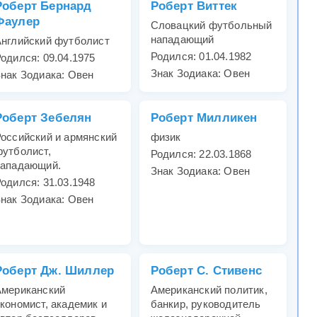
Роберт Бернард
Роберт Виттек
Фаулер
Cловацкий футбольный
нападающий
нглийский футболист
Родился: 01.04.1982
одился: 09.04.1975
Знак Зодиака: Овен
нак Зодиака: Овен
Роберт Зебелян
Роберт Милликен
оссийский и армянский
физик
утболист,
Родился: 22.03.1868
нападающий.
Знак Зодиака: Овен
одился: 31.03.1948
нак Зодиака: Овен
Роберт Дж. Шиллер
Роберт С. Стивенс
Американский
Американский политик,
кономист, академик и
банкир, руководитель