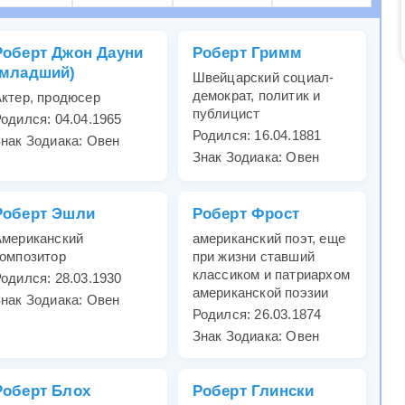
Роберт Джон Дауни
Роберт Гримм
(младший)
Швейцарский социал-
демократ, политик и
ктер, продюсер
публицист
одился: 04.04.1965
Родился: 16.04.1881
нак Зодиака: Овен
Знак Зодиака: Овен
Роберт Эшли
Роберт Фрост
Американский
американский поэт, еще
омпозитор
при жизни ставший
классиком и патриархом
одился: 28.03.1930
американской поэзии
нак Зодиака: Овен
Родился: 26.03.1874
Знак Зодиака: Овен
Роберт Блох
Роберт Глински