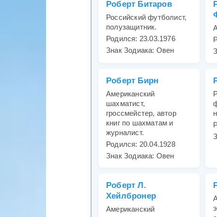
Роберт Битаров
Российский футболист,
полузащитник.
А
Родился: 23.03.1976
Р
Знак Зодиака: Овен
З
Роберт Бирн
Американский
Р
шахматист,
ф
гроссмейстер, автор
книг по шахматам и
Р
журналист.
З
Родился: 20.04.1928
Знак Зодиака: Овен
Роберт Л.
Хейлбронер
э
Американский