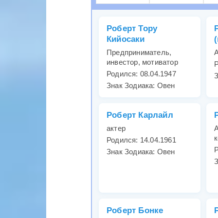
Роберт Тору
Кийосаки
Предприниматель,
А
инвестор, мотиватор
Р
Родился: 08.04.1947
З
Знак Зодиака: Овен
Роберт Карлайл
актер
к
Родился: 14.04.1961
Р
Знак Зодиака: Овен
З
Роберт Бонке