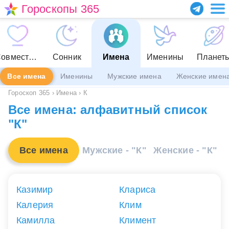
Гороскопы 365
Совместимость
Сонник
Имена
Именины
Планет
Все имена
Именины
Мужские имена
Женские имен
Гороскоп 365
›
Имена
›
К
Все имена: алфавитный список
"К"
Все имена
Мужские - "К"
Женские - "К"
Казимир
Клариса
Калерия
Клим
Камилла
Климент