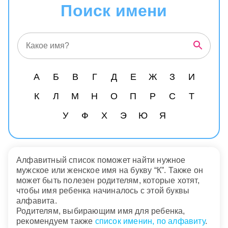
Поиск имени
А
Б
В
Г
Д
Е
Ж
З
И
К
Л
М
Н
О
П
Р
С
Т
У
Ф
Х
Э
Ю
Я
Алфавитный список поможет найти нужное
мужское или женское имя на букву “К”. Также он
может быть полезен родителям, которые хотят,
чтобы имя ребенка начиналось с этой буквы
алфавита.
Родителям, выбирающим имя для ребенка,
рекомендуем также
список именин, по алфавиту
.