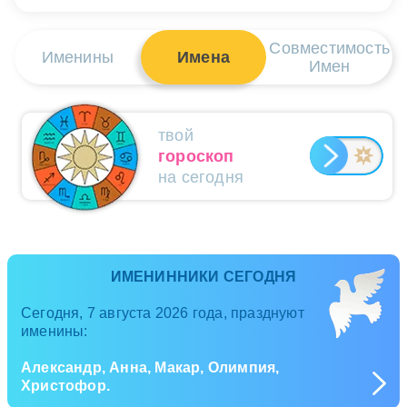
Совместимость
Именины
Имена
Имен
твой
гороскоп
на сегодня
ИМЕНИННИКИ СЕГОДНЯ
Сегодня, 7 августа 2026 года, празднуют
именины:
Александр, Анна, Макар, Олимпия,
Христофор.