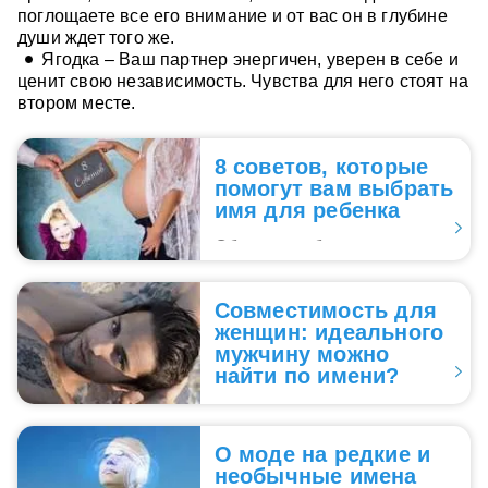
поглощаете все его внимание и от вас он в глубине
души ждет того же.
Ягодка – Ваш партнер энергичен, уверен в себе и
ценит свою независимость. Чувства для него стоят на
втором месте.
8 советов, которые
помогут вам выбрать
имя для ребенка
Обычно выбор имени для
...
ребенка не представляет
для человека никакого
Совместимость для
труда… пока он не
женщин: идеального
сталкивается с ней
мужчину можно
вплотную. Действительно,
найти по имени?
если бы родителям было все
...
равно, как звучат имена их
Как не ошибиться,
детей, они бы, наверное,
выбирая себе спутника
называли их порядковыми
О моде на редкие и
жизни? Чтобы союз был
номерами. Однако на деле
необычные имена
прочным, оцените не только
этого не происходит.