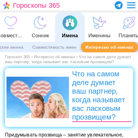
Гороскопы 365
Совместимость
Сонник
Имена
Именины
Планет
ские имена
Совместимость имен
Интересно об именах
Гороскоп 365
›
Интересно об именах
›
Что на самом деле думает
ваш партнер, когда называет вас ласковым прозвищем?
Что на самом
деле думает
ваш партнер,
когда называет
вас ласковым
прозвищем?
Придумывать прозвища – занятие увлекательное,