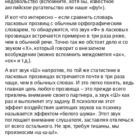
недовольство (вспомните, хотя бы, известное
английское ругательство или наше «фу!»).
И вот что интересно – если сравнить словарь
ласковых прозвищ с обычным орфографическим
словарем, то обнаружится, что звук «Ф» в ласковых
прозвищах встречается примерно в три раза реже,
чем в обычной речи. Точно так же обстоит дело и со
звуком «Х», который говорит о внезапном
возбуждении (можно вспомнить междометия «ах»,
«ох» и т.д.).
А вот звук «Ш» напротив, по той же статистике в
ласковых прозвищах встречается почти в три раза
чаще, чем в обычных словах. И это легко понять, ведь
главная цель любого прозвища – это прежде всего
привлечь внимание своего партнера, а звук «Ш» как
раз и выполняет эту задачу. В психологии этот
эффект воздействия шипящих звуков на психику
называется эффектом «белого шума». Этот звук
поглощает внимание слушателя, заставляя отвлечься
от всего остального. Не зря, требуя тишины, мы
произносим «ш-ш-ш!».