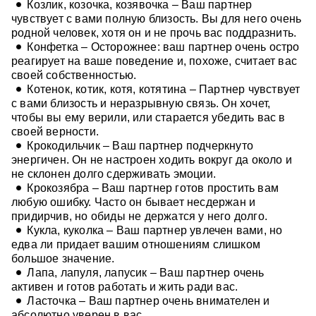
Козлик, козочка, козявочка – Ваш партнер
чувствует с вами полную близость. Вы для него очень
родной человек, хотя он и не прочь вас поддразнить.
Конфетка – Осторожнее: ваш партнер очень остро
реагирует на ваше поведение и, похоже, считает вас
своей собственностью.
Котенок, котик, котя, котятина – Партнер чувствует
с вами близость и неразрывную связь. Он хочет,
чтобы вы ему верили, или старается убедить вас в
своей верности.
Крокодильчик – Ваш партнер подчеркнуто
энергичен. Он не настроен ходить вокруг да около и
не склонен долго сдерживать эмоции.
Крокозябра – Ваш партнер готов простить вам
любую ошибку. Часто он бывает несдержан и
придирчив, но обиды не держатся у него долго.
Кукла, куколка – Ваш партнер увлечен вами, но
едва ли придает вашим отношениям слишком
большое значение.
Лапа, лапуля, лапусик – Ваш партнер очень
активен и готов работать и жить ради вас.
Ласточка – Ваш партнер очень внимателен и
абсолютно уверен в вас.