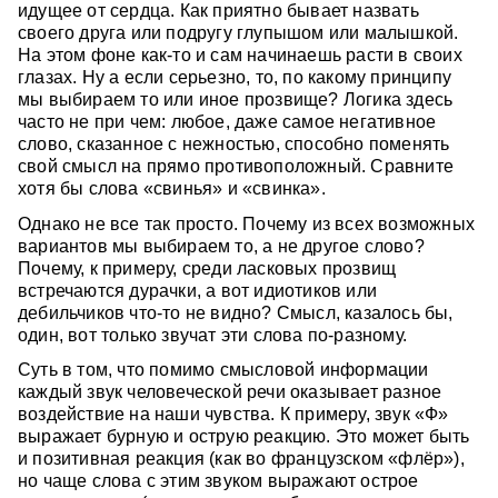
идущее от сердца. Как приятно бывает назвать
своего друга или подругу глупышом или малышкой.
На этом фоне как-то и сам начинаешь расти в своих
глазах. Ну а если серьезно, то, по какому принципу
мы выбираем то или иное прозвище? Логика здесь
часто не при чем: любое, даже самое негативное
слово, сказанное с нежностью, способно поменять
свой смысл на прямо противоположный. Сравните
хотя бы слова «свинья» и «свинка».
Однако не все так просто. Почему из всех возможных
вариантов мы выбираем то, а не другое слово?
Почему, к примеру, среди ласковых прозвищ
встречаются дурачки, а вот идиотиков или
дебильчиков что-то не видно? Смысл, казалось бы,
один, вот только звучат эти слова по-разному.
Суть в том, что помимо смысловой информации
каждый звук человеческой речи оказывает разное
воздействие на наши чувства. К примеру, звук «Ф»
выражает бурную и острую реакцию. Это может быть
и позитивная реакция (как во французском «флёр»),
но чаще слова с этим звуком выражают острое