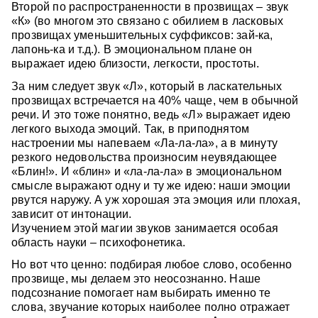
Второй по распространенности в прозвищах – звук
«К» (во многом это связано с обилием в ласковых
прозвищах уменьшительных суффиксов: зай-ка,
лапонь-ка и т.д.). В эмоциональном плане он
выражает идею близости, легкости, простоты.
За ним следует звук «Л», который в ласкательных
прозвищах встречается на 40% чаще, чем в обычной
речи. И это тоже понятно, ведь «Л» выражает идею
легкого выхода эмоций. Так, в приподнятом
настроении мы напеваем «Ла-ла-ла», а в минуту
резкого недовольства произносим неувядающее
«Блин!». И «блин» и «ла-ла-ла» в эмоциональном
смысле выражают одну и ту же идею: наши эмоции
рвутся наружу. А уж хорошая эта эмоция или плохая,
зависит от интонации.
Изучением этой магии звуков занимается особая
область науки – психофонетика.
Но вот что ценно: подбирая любое слово, особенно
прозвище, мы делаем это неосознанно. Наше
подсознание помогает нам выбирать именно те
слова, звучание которых наиболее полно отражает