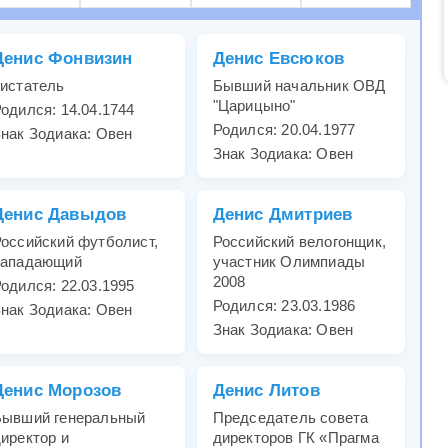
Денис Фонвизин
Денис Евсюков
истатель
Бывший начальник ОВД
"Царицыно"
одился: 14.04.1744
Родился: 20.04.1977
нак Зодиака: Овен
Знак Зодиака: Овен
Денис Давыдов
Денис Дмитриев
оссийский футболист,
Российский велогонщик,
нападающий
участник Олимпиады
2008
одился: 22.03.1995
Родился: 23.03.1986
нак Зодиака: Овен
Знак Зодиака: Овен
Денис Морозов
Денис Литов
Бывший генеральный
Председатель совета
иректор и
директоров ГК «Прагма