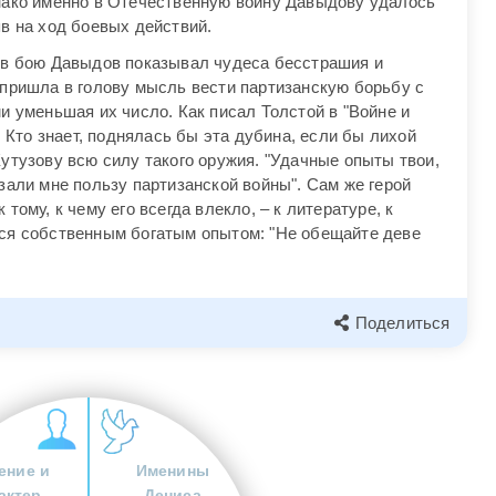
нако именно в Отечественную войну Давыдову удалось
в на ход боевых действий.
 в бою Давыдов показывал чудеса бесстрашия и
 пришла в голову мысль вести партизанскую борьбу с
и уменьшая их число. Как писал Толстой в "Войне и
. Кто знает, поднялась бы эта дубина, если бы лихой
утузову всю силу такого оружия. "Удачные опыты твои,
зали мне пользу партизанской войны". Сам же герой
тому, к чему его всегда влекло, – к литературе, к
ся собственным богатым опытом: "Не обещайте деве
Поделиться
ение и
Именины
актер
Дениса