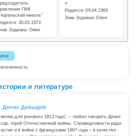
председатель
»
правления ГМК
Родился: 09.04.1969
Норильский никель"
Знак Зодиака: Овен
одился: 30.03.1973
нак Зодиака: Овен
иса:
увлеченность
истории и литературе
Денис Давыдов
енно для рокового 1812 года", – любил говорить Денис
усар, герой Отечественной войны. Справедливости ради
частие и в войне с французами 1807 года – в качестве