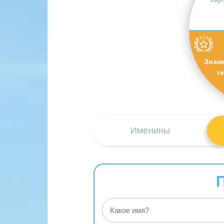
Знам
т
Именины