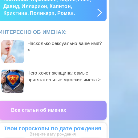
Давид, Илларион, Капитон,
Кристина, Поликарп, Роман.
ИНТЕРЕСНО ОБ ИМЕНАХ:
Насколько сексуально ваше имя?
>
Чего хочет женщина: самые
притягательные мужские имена >
Все статьи об именах
Твои гороскопы по дате рождения
Введите дату рождения