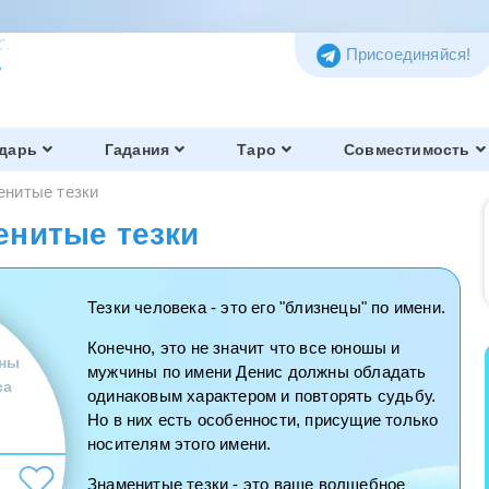
Присоединяйся!
дарь
Гадания
Таро
Совместимость
енитые тезки
енитые тезки
Тезки человека - это его "близнецы" по имени.
Конечно, это не значит что все юношы и
ны
мужчины по имени Денис должны обладать
са
одинаковым характером и повторять судьбу.
Но в них есть особенности, присущие только
носителям этого имени.
Знаменитые тезки - это ваше волшебное