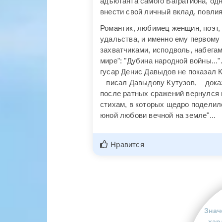
адъютанта самого Багратиона, од
внести свой личный вклад, повлия
Романтик, любимец женщин, поэт,
удальства, и именно ему первому
захватчиками, исподволь, набегам
мире": "Дубина народной войны..."
гусар Денис Давыдов не показал К
– писал Давыдову Кутузов, – дока
после ратных сражений вернулся к 
стихам, в которых щедро поделил
юной любови вечной на земле"...
Нравится
Знач
хар