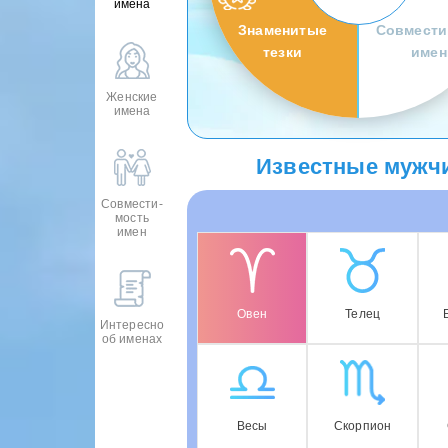
имена
Знаменитые
Совмести
тезки
имен
Женские
имена
Известные мужчи
Совмести-
мость
имен
Овен
Телец
Интересно
об именах
Весы
Скорпион