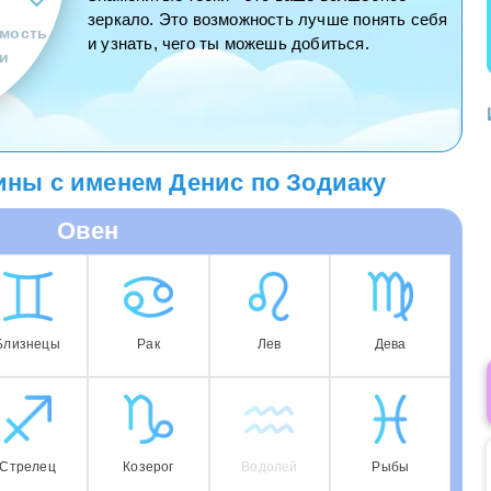
зеркало. Это возможность лучше понять себя
мость
и узнать, чего ты можешь добиться.
и
ны с именем Денис по Зодиаку
Овен
Близнецы
Рак
Лев
Дева
Стрелец
Козерог
Водолей
Рыбы