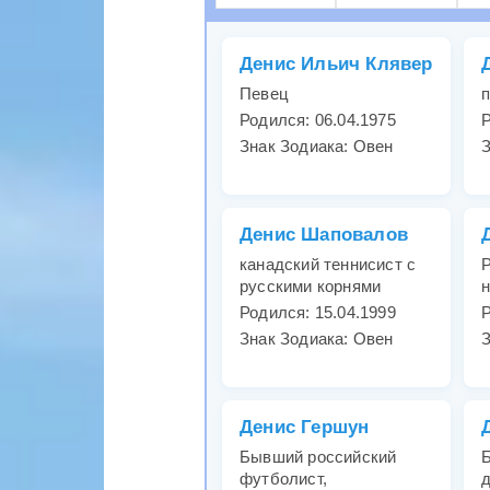
Денис Ильич Клявер
Певец
п
Родился: 06.04.1975
Р
Знак Зодиака: Овен
З
Денис Шаповалов
канадский теннисист с
Р
русскими корнями
Родился: 15.04.1999
Р
Знак Зодиака: Овен
З
Денис Гершун
Бывший российский
футболист,
д