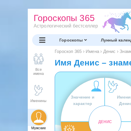
Гороскопы 365
Астрологический бестселлер
Гороскопы
Лунный кален
Гороскоп 365
›
Имена
›
Денис
›
Знам
Имя Денис – знам
Все
имена
Значение и
Имени
Именины
характер
Дени
ДЕНИС
Мужские