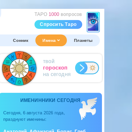
ТАРО
1000
вопросов
Спросить Таро
Сонник
Имена
Планеты
твой
гороскоп
на сегодня
ИМЕНИННИКИ СЕГОДНЯ
Сегодня, 6 августа 2026 года,
празднуют именины:
Анатолий, Афанасий, Борис, Глеб,