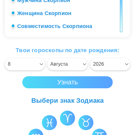
Мужчина Скорпион
Женщина Скорпион
Совместимость Скорпиона
Реенок Скорпион
Твои гороскопы по дате рождения:
Секреты общения с Скорпионом
Работа Скорпиона
Любовь Скорпиона
Знаменитые Скорпионы
Выбери знак Зодиака
Счастливые камни Скорпиона
Здоровье Скорпиона
Созвездие Скорпиона