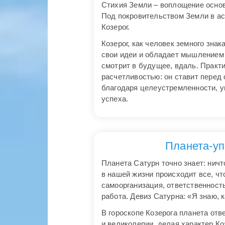
Стихия Земли – воплощение основ
Под покровительством Земли в аст
Козерог.
Козерог, как человек земного зна
свои идеи и обладает мышлением с
смотрит в будущее, вдаль. Практ
расчетливостью: он ставит перед
благодаря целеустремленности, у
успеха.
Планета-уп
Планета Сатурн точно знает: ничт
в нашей жизни происходит все, чт
самоорганизация, ответственность
работа. Девиз Сатурна: «Я знаю, к
В гороскопе Козерога планета отв
и великолепии, делая характер К