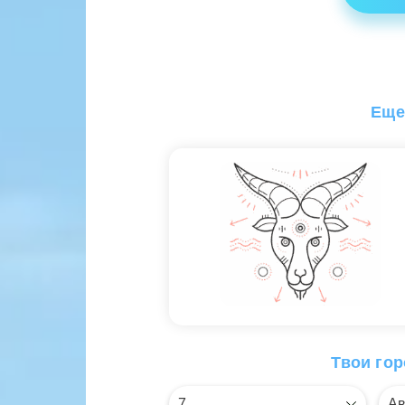
Еще
Твои гор