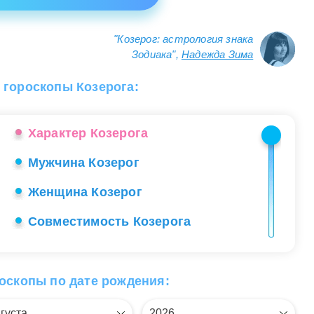
"Козерог: астрология знака
Зодиака",
Надежда Зима
 гороскопы Козерога:
Характер Козерога
Мужчина Козерог
Женщина Козерог
Совместимость Козерога
Реенок Козерог
Секреты общения с Козерогом
оскопы по дате рождения:
Работа Козерога