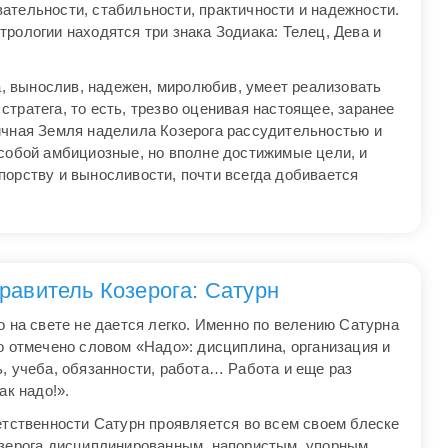
ательности, стабильности, практичности и надежности.
рологии находятся три знака Зодиака: Телец, Дева и
ка, вынослив, надежен, миролюбив, умеет реализовать
тратега, то есть, трезво оценивая настоящее, заранее
ичная Земля наделила Козерога рассудительностью и
 собой амбициозные, но вполне достижимые цели, и
порству и выносливости, почти всегда добивается
равитель Козерога: Сатурн
о на свете не дается легко. Именно по велению Сатурна
о отмечено словом «Надо»: дисциплина, организация и
, учеба, обязанности, работа… Работа и еще раз
ак надо!».
етственности Сатурн проявляется во всем своем блеске
озерога дисциплинированным, напористым, упорным,