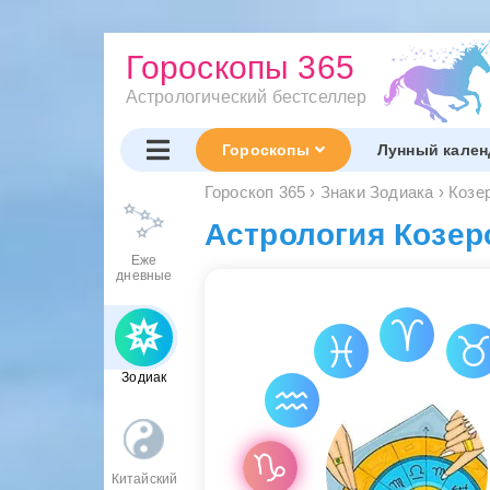
Гороскопы 365
Астрологический бестселлер
Гороскопы
Лунный кален
Гороскоп 365
›
Знаки Зодиака
›
Козе
Астрология Козер
Еже
дневные
Зодиак
Китайский