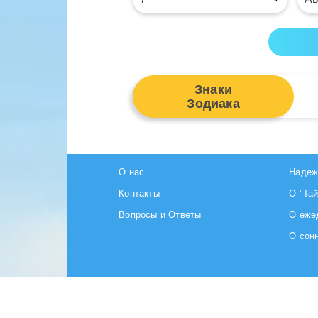
Знаки
Зодиака
О нас
Надеж
Контакты
О "Та
Вопросы и Ответы
О еже
О сон