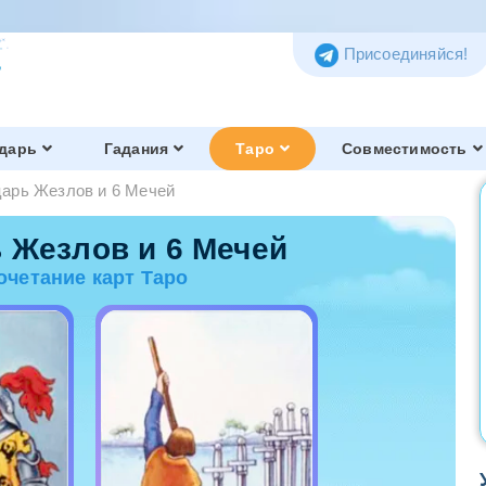
Присоединяйся!
дарь
Гадания
Таро
Совместимость
арь Жезлов и 6 Мечей
Таро Тота
Обзор и история
 Жезлов и 6 Мечей
очетание карт Таро