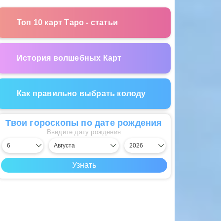
Топ 10 карт Таро - статьи
История волшебных Карт
Как правильно выбрать колоду
Твои гороскопы по дате рождения
Введите дату рождения