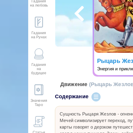
Гадания
на любовь
Гадания
на Рунах
Рыцарь Же
Гадания
Энергия и прикл
на
будущее
Движение
(Рыцарь Жезлов
Содержание
Значения
Таро
Сущность Рыцаря Жезлов - огненн
Мечей символизирует переход, пу
карты говорят о дерзком путешест
Статьи