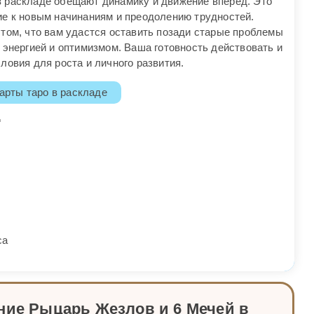
 раскладе обещают динамику и движение вперед. Это
ие к новым начинаниям и преодолению трудностей.
 том, что вам удастся оставить позади старые проблемы
 энергией и оптимизмом. Ваша готовность действовать и
ловия для роста и личного развития.
арты таро в раскладе
д
са
ние Рыцарь Жезлов и 6 Мечей в