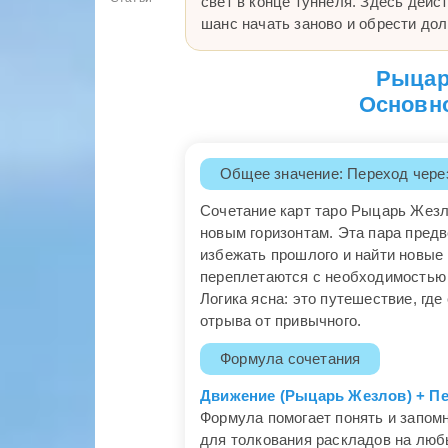
свет в конце туннеля. Здесь дейс
шанс начать заново и обрести до
Рыцар
Основно
Общее значение: Переход чере
Сочетание карт таро Рыцарь Жезл
новым горизонтам. Эта пара пред
избежать прошлого и найти новые
переплетаются с необходимостью 
Логика ясна: это путешествие, гд
отрыва от привычного.
Формула сочетания
Движение (Рыцарь Жезлов) + Пе
Формула помогает понять и запомн
для толкования раскладов на люб