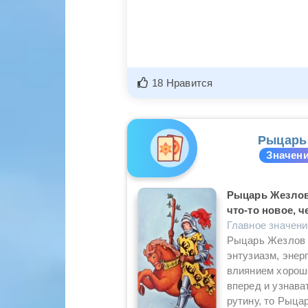
18 Нравится
Рыцарь
Значени
Рыцарь Жезлов:
что-то новое, ч
Главное значен
Рыцарь Жезлов 
энтузиазм, энер
влиянием хороше
вперед и узнава
рутину, то Рыца