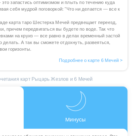
 это запастись оптимизмом и плыть по течению куда
ивая себя мудрой поговоркой: "Что ни делается — все к
аде карта таро Шестерка Мечей предвещает переезд,
и, причем передвигаться вы будете по воде. Так что
евками на круиз — все равно в делах временный застой
то делать. А так вы сможете отдохнуть, развеяться,
вои горизонты.
Подробнее о карте 6 Мечей >
четания карт Рыцарь Жезлов и 6 Мечей
Минусы