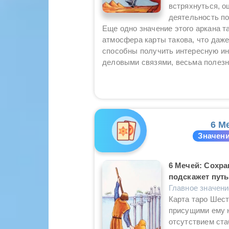
встряхнуться, о
деятельность по
Еще одно значение этого аркана т
атмосфера карты такова, что даж
способны получить интересную ин
деловыми связями, весьма полезн
6 М
Значени
6 Мечей: Сохра
подскажет путь
Главное значен
Карта таро Шест
присущими ему 
отсутствием ста