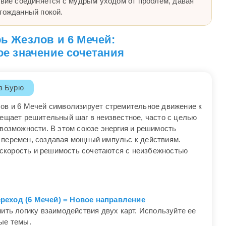
твие соединяется с мудрым уходом от проблем, давая
лгожданный покой.
ь Жезлов и 6 Мечей:
е значение сочетания
з Бурю
ов и 6 Мечей символизирует стремительное движение к
вещает решительный шаг в неизвестное, часто с целью
 возможности. В этом союзе энергия и решимость
перемен, создавая мощный импульс к действиям.
е скорость и решимость сочетаются с неизбежностью
реход (6 Мечей) = Новое направление
ить логику взаимодействия двух карт. Используйте ее
ые темы.