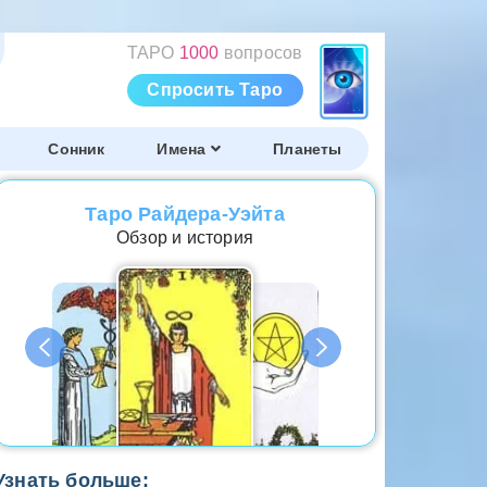
ТАРО
1000
вопросов
Спросить Таро
Сонник
Имена
Планеты
Таро Райдера-Уэйта
Обзор и история
Узнать больше: