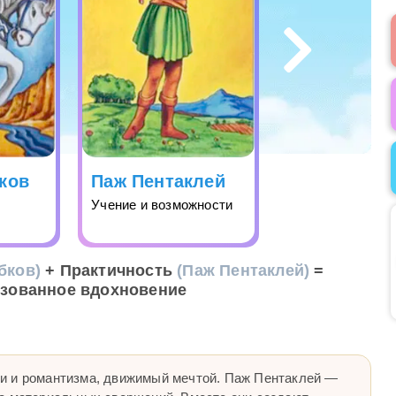
ков
Паж Пентаклей
Учение и возможности
бков)
+ Практичность
(Паж Пентаклей)
=
зованное вдохновение
и и романтизма, движимый мечтой. Паж Пентаклей —