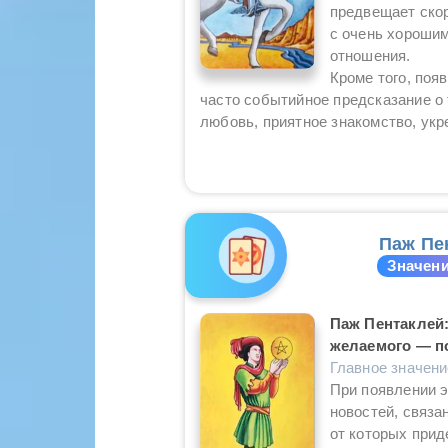
предвещает ско
с очень хороши
отношения.
Кроме того, поя
часто событийное предсказание о 
любовь, приятное знакомство, укр
Паж Пе
Значени
Паж Пентаклей:
желаемого — по
Главное значен
При появлении э
новостей, связа
от которых прид