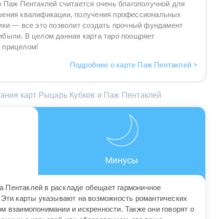
о Паж Пентаклей считается очень благополучной для
шения квалификации, получения профессиональных
ики — все это позволит создать прочный фундамент
ибыли. В целом данная карта таро поощряет
 прицелом!
Подробнее о карте Паж Пентаклей >
ания карт Рыцарь Кубков и Паж Пентаклей
Минусы
а Пентаклей в раскладе обещает гармоничное
. Эти карты указывают на возможность романтических
м взаимопонимании и искренности. Также они говорят о