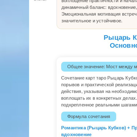
воплощение практичности и начал
динамичный баланс: вдохновение
Эмоциональная мотивация встреч
значительное и устойчивое.
Рыцарь К
Основно
Общее значение: Мост между м
Сочетание карт таро Рыцарь Кубк
порывов и практической реализац
действия, указывая на необходимо
воплощать их в конкретных делах.
подкрепленное реальными шагами
Формула сочетания
Романтика (Рыцарь Кубков) + П
вдохновение