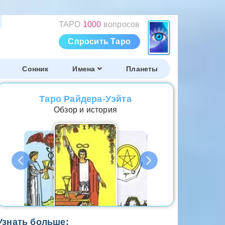
ТАРО
1000
вопросов
Спросить Таро
Сонник
Имена
Планеты
Таро Райдера-Уэйта
Обзор и история
Узнать больше: