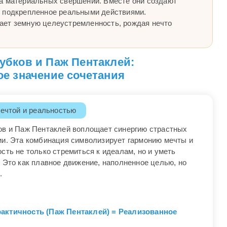
а материальных свершений. Вместе они создают
, подкрепленное реальными действиями.
ает земную целеустремленность, рождая нечто
убков и Паж Пентаклей:
е значение сочетания
ечтой и реальностью
ов и Паж Пентаклей воплощает синергию страстных
ии. Эта комбинация символизирует гармонию мечты и
сть не только стремиться к идеалам, но и уметь
 Это как плавное движение, наполненное целью, но
.
рактичность (Паж Пентаклей) = Реализованное