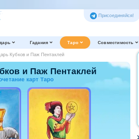
Присоединяйся!
дарь
Гадания
Таро
Совместимость
арь Кубков и Паж Пентаклей
Таро Тота
Обзор и история
бков и Паж Пентаклей
очетание карт Таро