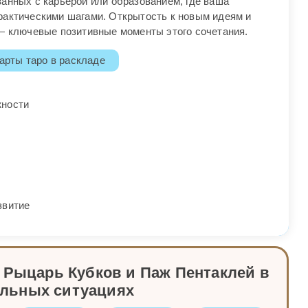
анных с карьерой или образованием, где ваша
рактическими шагами. Открытость к новым идеям и
 — ключевые позитивные моменты этого сочетания.
арты таро в раскладе
жности
звитие
 Рыцарь Кубков и Паж Пентаклей в
альных ситуациях