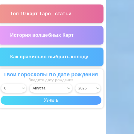
Топ 10 карт Таро - статьи
История волшебных Карт
Как правильно выбрать колоду
Твои гороскопы по дате рождения
Введите дату рождения