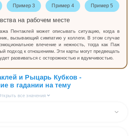
Пример 3
Пример 4
Пример 5
вства на рабочем месте
ажа Пентаклей может описывать ситуацию, когда в
ник, вызывающий симпатию у коллеги. В этом случае
эмоциональное влечение и нежность, тогда как Паж
ый подход к отношениям. Эти карты могут предвещать
будет развиваться с осторожностью и вдумчивостью.
клей и Рыцарь Кубков -
ие в гадании на тему
Открыть все значения
ыцаря Кубков и Пажа Пентаклей в общих вопросах