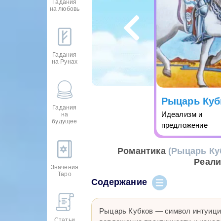
Гадания
на любовь
Гадания
на Рунах
Рыцарь Куб
Гадания
Идеализм и
на
будущее
предложение
Романтика
(Рыцарь Ку
Реали
Значения
Таро
Содержание
Рыцарь Кубков — символ интуици
Статьи