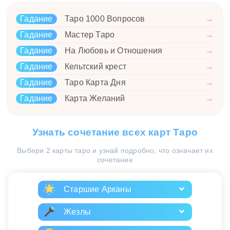
Гадание
Таро 1000 Вопросов
→
Гадание
Мастер Таро
→
Гадание
На Любовь и Отношения
→
Гадание
Кельтский крест
→
Гадание
Таро Карта Дня
→
Гадание
Карта Желаний
→
Узнать сочетание всех карт Таро
Выбери 2 карты таро и узнай подробно, что означает их
сочетание
Старшие Арканы
Жезлы