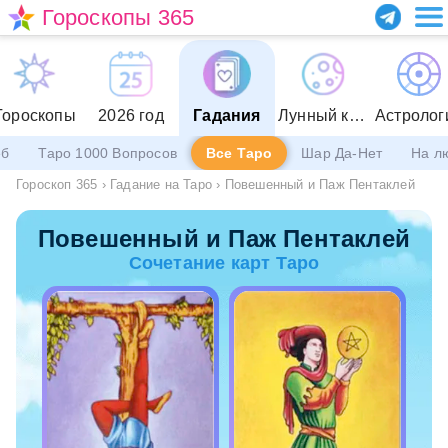
Гороскопы 365
Гороскопы
2026 год
Гадания
Лунный календарь
Астролог
еб
Таро 1000 Вопросов
Все Таро
Шар Да-Нет
На л
Гороскоп 365
›
Гадание на Таро
›
Повешенный и Паж Пентаклей
Повешенный и Паж Пентаклей
Сочетание карт Таро