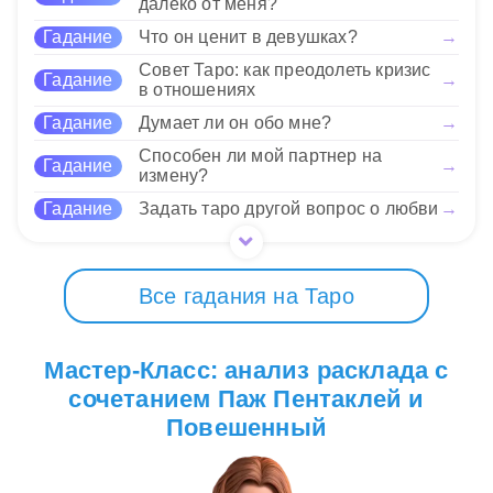
том, что иногда нужно
далеко от меня?
готовы работать над собой.
остановиться и
Гадание
Что он ценит в девушках?
→
переосмыслить ситуацию, а Паж Пентаклей
вдохновляет стремиться к новым знаниям и
Совет Таро: как преодолеть кризис
Нравится
Гадание
→
в отношениях
опыту. Этот совет особенно актуален в период
изменений или неопределенности в жизни.
Гадание
Думает ли он обо мне?
→
Способен ли мой партнер на
Гадание
→
Нравится
измену?
Гадание
Задать таро другой вопрос о любви
→
Все гадания на Таро
Мастер-Класс: анализ расклада с
сочетанием Паж Пентаклей и
Повешенный