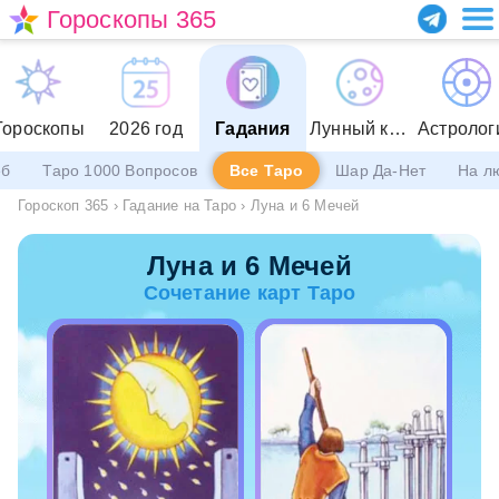
Гороскопы 365
Гороскопы
2026 год
Гадания
Лунный календарь
Астролог
еб
Таро 1000 Вопросов
Все Таро
Шар Да-Нет
На л
Гороскоп 365
›
Гадание на Таро
›
Луна и 6 Мечей
Луна и 6 Мечей
Сочетание карт Таро