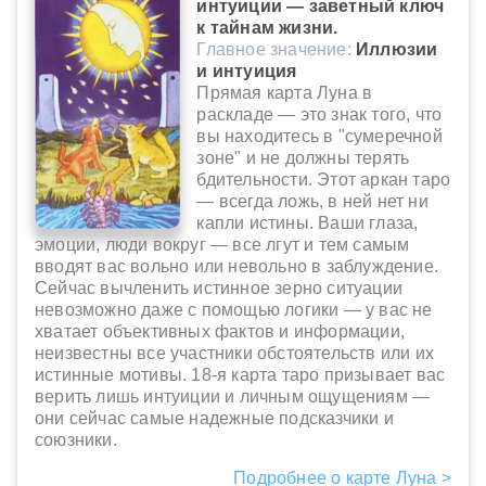
интуиции — заветный ключ
к тайнам жизни.
Главное значение:
Иллюзии
и интуиция
Прямая карта Луна в
раскладе — это знак того, что
вы находитесь в "сумеречной
зоне" и не должны терять
бдительности. Этот аркан таро
— всегда ложь, в ней нет ни
капли истины. Ваши глаза,
эмоции, люди вокруг — все лгут и тем самым
вводят вас вольно или невольно в заблуждение.
Сейчас вычленить истинное зерно ситуации
невозможно даже с помощью логики — у вас не
хватает объективных фактов и информации,
неизвестны все участники обстоятельств или их
истинные мотивы. 18-я карта таро призывает вас
верить лишь интуиции и личным ощущениям —
они сейчас самые надежные подсказчики и
союзники.
Подробнее о карте Луна >