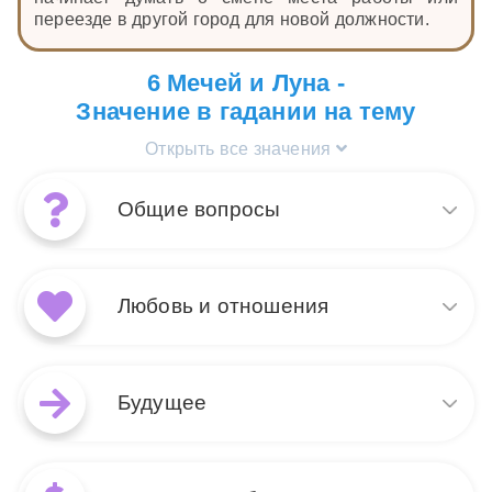
переезде в другой город для новой должности.
6 Мечей и Луна -
Значение в гадании на тему
Открыть все значения
Общие вопросы
Когда в раскладе выпадают
Луна и 6 Мечей, это говорит о
Любовь и отношения
переходном периоде,
наполненном
эмоциональными волнами и
Сочетание карт Луна и 6
неясностями. Луна указывает
Мечей в контексте любви
Будущее
на иллюзии и
говорит о сложном этапе в
подсознательные страхи, а 6
отношениях, когда есть много
Мечей символизирует движение от хаоса к
скрытых эмоций и
Когда Луна и 6 Мечей
порядку. Это сочетание подчеркивает
невыясненных вопросов.
появляются в раскладе на