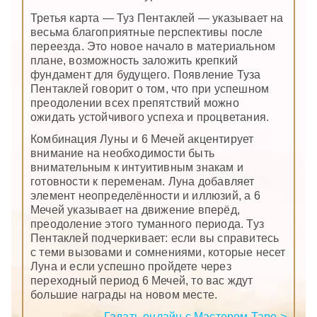
Третья карта — Туз Пентаклей — указывает на
весьма благоприятные перспективы после
переезда. Это новое начало в материальном
плане, возможность заложить крепкий
фундамент для будущего. Появление Туза
Пентаклей говорит о том, что при успешном
преодолении всех препятствий можно
ожидать устойчивого успеха и процветания.
Комбинация Луны и 6 Мечей акцентирует
внимание на необходимости быть
внимательным к интуитивным знакам и
готовности к переменам. Луна добавляет
элемент неопределённости и иллюзий, а 6
Мечей указывает на движение вперёд,
преодоление этого туманного периода. Туз
Пентаклей подчеркивает: если вы справитесь
с теми вызовами и сомнениями, которые несет
Луна и если успешно пройдете через
переходный период 6 Мечей, то вас ждут
большие награды на новом месте.
Гадать онлайн с Мастером Таро >