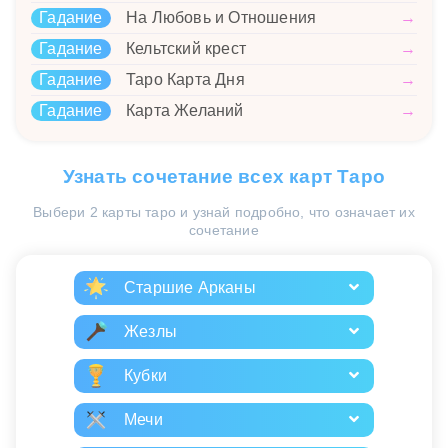
Гадание
На Любовь и Отношения
→
Гадание
Кельтский крест
→
Гадание
Таро Карта Дня
→
Гадание
Карта Желаний
→
Узнать сочетание всех карт Таро
Выбери 2 карты таро и узнай подробно, что означает их
сочетание
Старшие Арканы
Жезлы
Кубки
Мечи