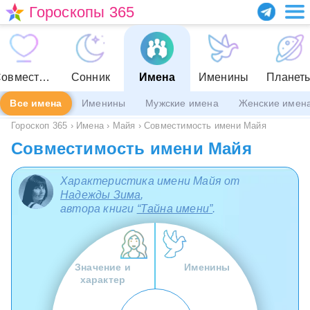
Гороскопы 365
Совместимость
Сонник
Имена
Именины
Планет
Все имена
Именины
Мужские имена
Женские имен
Гороскоп 365
›
Имена
›
Майя
›
Совместимость имени Майя
Совместимость имени Майя
Характеристика имени Майя от
Надежды Зима
,
автора книги
“Тайна имени”
.
Значение и
Именины
характер