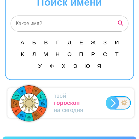
Поиск имени
А
Б
В
Г
Д
Е
Ж
З
И
К
Л
М
Н
О
П
Р
С
Т
У
Ф
Х
Э
Ю
Я
твой
гороскоп
на сегодня