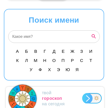
Поиск имени
А
Б
В
Г
Д
Е
Ж
З
И
К
Л
М
Н
О
П
Р
С
Т
У
Ф
Х
Э
Ю
Я
твой
гороскоп
на сегодня