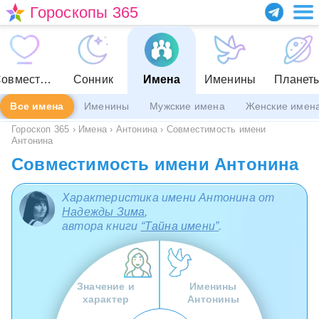
Гороскопы 365
Совместимость
Сонник
Имена
Именины
Планет
Все имена
Именины
Мужские имена
Женские имен
Гороскоп 365
›
Имена
›
Антонина
›
Совместимость имени
Антонина
Совместимость имени Антонина
Характеристика имени Антонина от
Надежды Зима
,
автора книги
“Тайна имени”
.
Значение и
Именины
характер
Антонины