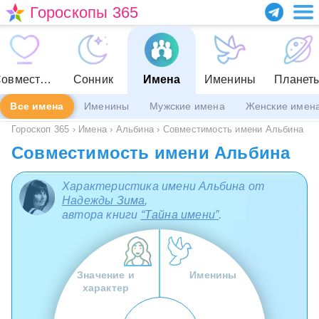
Гороскопы 365
Совместимость
Сонник
Имена
Именины
Планет
Все имена
Именины
Мужские имена
Женские имен
Гороскоп 365
›
Имена
›
Альбина
›
Совместимость имени Альбина
Совместимость имени Альбина
Характеристика имени Альбина от
Надежды Зима
,
автора книги
“Тайна имени”
.
Значение и
Именины
характер