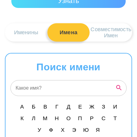
Совместимость
Именины
Имена
Имен
Поиск имени
А
Б
В
Г
Д
Е
Ж
З
И
К
Л
М
Н
О
П
Р
С
Т
У
Ф
Х
Э
Ю
Я