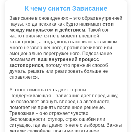
К чему снится Зависание
Зависание в сновидениях – это образ внутренней
паузы, когда психика как будто нажимает
стоп
между импульсом и действием
. Такой сон
часто появляется не в момент внешней
катастрофы, а тогда, когда накопилось слишком
много незавершенного, противоречивого или
эмоционально перегруженного. Подсознание
показывает:
ваш внутренний процесс
застопорился
, потому что прежний способ
думать, решать или реагировать больше не
справляется.
У этого символа есть две стороны.
Поддерживающая – зависание дает передышку,
не позволяет рвануть вперед на автопилоте,
помогает не принять поспешное решение.
Тревожная – оно отражает чувство
беспомощности, ступор, страх ошибки или
ситуацию, где вы давно тянете с выбором. Важны
детали: спокойное, почти медитативное