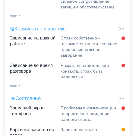
сильное сопротивление
текущим обстоятельствам
еще
Количество и контекст
🔢
9
Зависание на важной
Страх собственной
работе
некомпетентности, сильное
профессиональное
выгорание
Зависание во время
Разрыв доверительного
разговора
контакта, страх быть
непонятым
еще
Состояние
🌤
9
Зависший экран
Проблемы в коммуникации,
телефона
напряженное ожидание
важного ответа
Картинка зависла на
Зацикленность на