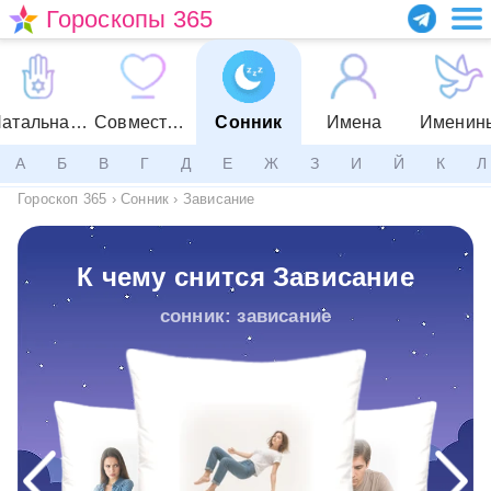
Гороскопы 365
Натальная карта
Совместимость
Сонник
Имена
Именин
А
Б
В
Г
Д
Е
Ж
З
И
Й
К
Л
Гороскоп 365
›
Сонник
›
Зависание
К чему снится Зависание
сонник: зависание