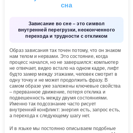
Необходимость посмотреть на ситуацию целиком,
сна
пересмотреть вводные данные и дождаться
не выхватывая фрагментов. Также
более благоприятного момента для действий.
рассматривать предмет, над которым
происходило зависание.
Зависание во сне – это символ
Сонник «Гороскопы 365»
внутренней перегрузки, неоконченного
Сонник 2012
перехода и трудности с откликом
Образ зависания так точен потому, что он знаком
нам телом и нервами. Это состояние, когда
процесс начался, но не завершился: компьютер
не отвечает, видео встало на одном кадре, лифт
будто замер между этажами, человек смотрит в
одну точку и не может продолжить фразу. В
самом образе уже заложены ключевые свойства
– прерванное движение, потеря отклика и
подвешенность между двумя состояниями.
Именно так подсознание часто рисует
внутренний конфликт: энергия есть, запрос есть,
а перехода к следующему шагу нет.
И в языке мы постоянно описываем подобные