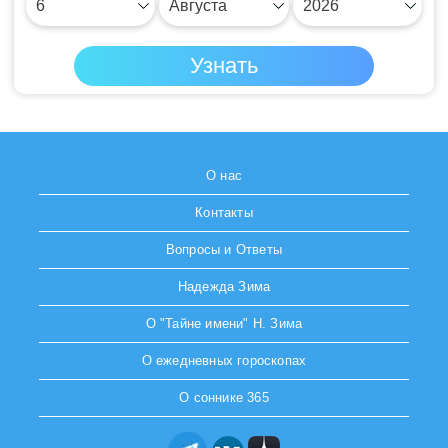
О нас
Контакты
Вопросы и Ответы
Надежда Зима
О "Тайне имени" Н. Зима
О ежедневных гороскопах
О соннике 365