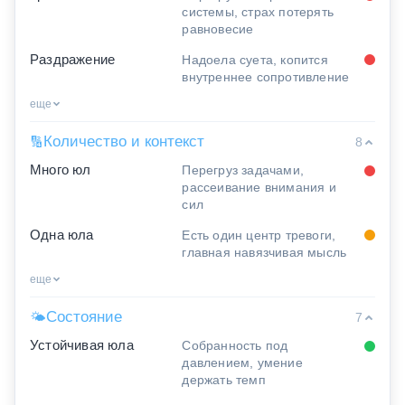
системы, страх потерять
равновесие
Раздражение
Надоела суета, копится
внутреннее сопротивление
еще
Количество и контекст
🔢
8
Много юл
Перегруз задачами,
рассеивание внимания и
сил
Одна юла
Есть один центр тревоги,
главная навязчивая мысль
еще
Состояние
🌤
7
Устойчивая юла
Собранность под
давлением, умение
держать темп