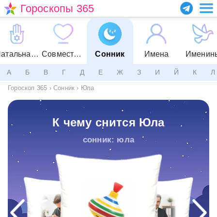
Гороскопы 365
Натальная карта
Совместимость
Сонник
Имена
Именин
А
Б
В
Г
Д
Е
Ж
З
И
Й
К
Л
Гороскоп 365
›
Сонник
›
Юла
К чему снится Юла
сонник: юла