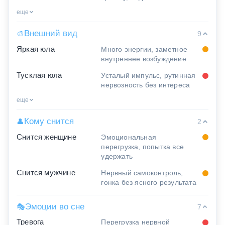
еще
Внешний вид
🎨
9
Яркая юла
Много энергии, заметное
внутреннее возбуждение
Тусклая юла
Усталый импульс, рутинная
нервозность без интереса
еще
Кому снится
👤
2
Снится женщине
Эмоциональная
перегрузка, попытка все
удержать
Снится мужчине
Нервный самоконтроль,
гонка без ясного результата
Эмоции во сне
🎭
7
Тревога
Перегрузка нервной