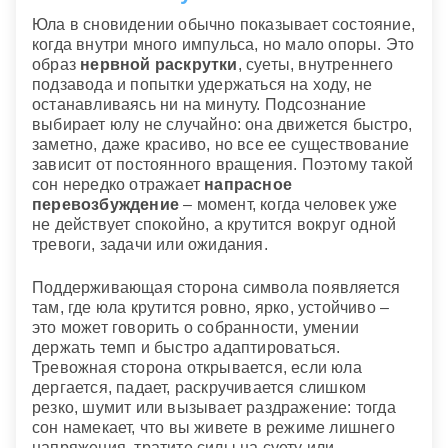
Юла в сновидении обычно показывает состояние,
когда внутри много импульса, но мало опоры. Это
образ
нервной раскрутки
, суеты, внутреннего
подзавода и попытки удержаться на ходу, не
останавливаясь ни на минуту. Подсознание
выбирает юлу не случайно: она движется быстро,
заметно, даже красиво, но все ее существование
зависит от постоянного вращения. Поэтому такой
сон нередко отражает
напрасное
перевозбуждение
– момент, когда человек уже
не действует спокойно, а крутится вокруг одной
тревоги, задачи или ожидания.
Поддерживающая сторона символа появляется
там, где юла крутится ровно, ярко, устойчиво –
это может говорить о собранности, умении
держать темп и быстро адаптироваться.
Тревожная сторона открывается, если юла
дергается, падает, раскручивается слишком
резко, шумит или вызывает раздражение: тогда
сон намекает, что вы живете в режиме лишнего
напряжения, тратите силы на суету или