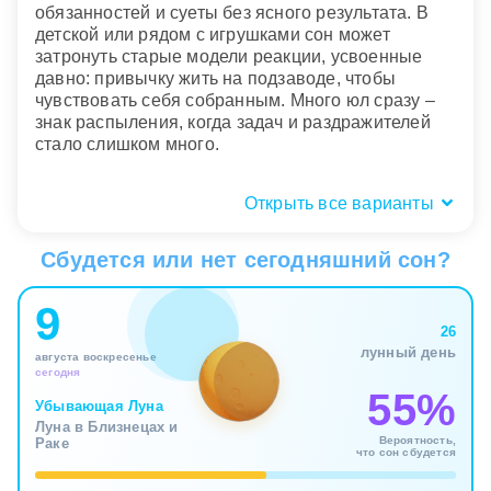
обязанностей и суеты без ясного результата. В
детской или рядом с игрушками сон может
затронуть старые модели реакции, усвоенные
давно: привычку жить на подзаводе, чтобы
чувствовать себя собранным. Много юл сразу –
знак распыления, когда задач и раздражителей
стало слишком много.
Открыть все варианты
Состояние юлы: устойчивая или
падающая?
Сбудется или нет сегодняшний сон?
Ровно вращающаяся юла во сне не всегда
9
тревожна. Иногда она показывает редкое умение
26
держать темп без паники, быстро
лунный день
августа воскресенье
перестраиваться и не разваливаться под
сегодня
давлением. Подсознание подчеркивает вашу
55%
собранность, но одновременно напоминает о
Убывающая Луна
Луна в Близнецах и
цене такого режима: юла живет, пока раскручена,
Вероятность,
Раке
а остановка может пугать сильнее самой
что сон сбудется
нагрузки.