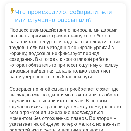
Что происходило: собирали, ели
или случайно рассыпали?
Процесс взаимодействия с природными дарами
во сне напрямую отражает вашу способность
накапливать ресурсы и радоваться плодам своих
трудов. Если вы методично собирали урожай в
корзину, подсознание фиксирует период
созидания. Вы готовы к кропотливой работе,
которая обязательно принесет ощутимую пользу,
а каждая найденная деталь только укрепляет
вашу уверенность в выбранном пути.
Совершенно иной смысл приобретает сюжет, где
вы жадно ели плоды прямо с куста или, наоборот,
случайно рассыпали их по земле. В первом
случае психика транслирует жажду немедленного
вознаграждения и желание наслаждаться
моментом без отложенных планов. Во втором –
указывает на обидную потерю мелких, но важных
радостей из-за суеты и невнимательности.