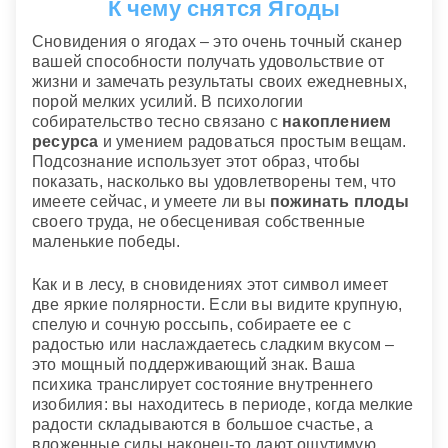
К чему снятся Ягоды
Сновидения о ягодах – это очень точный сканер
вашей способности получать удовольствие от
жизни и замечать результаты своих ежедневных,
порой мелких усилий. В психологии
собирательство тесно связано с
накоплением
ресурса
и умением радоваться простым вещам.
Подсознание использует этот образ, чтобы
показать, насколько вы удовлетворены тем, что
имеете сейчас, и умеете ли вы
пожинать плоды
своего труда, не обесценивая собственные
маленькие победы.
Как и в лесу, в сновидениях этот символ имеет
две яркие полярности. Если вы видите крупную,
спелую и сочную россыпь, собираете ее с
радостью или наслаждаетесь сладким вкусом –
это мощный поддерживающий знак. Ваша
психика транслирует состояние внутреннего
изобилия: вы находитесь в периоде, когда мелкие
радости складываются в большое счастье, а
вложенные силы наконец-то дают ощутимую