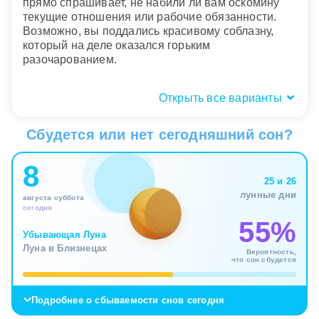
прямо спрашивает, не набили ли вам оскомину
текущие отношения или рабочие обязанности.
Возможно, вы поддались красивому соблазну,
который на деле оказался горьким
разочарованием.
Открыть все варианты
Пространство для сбора ягод:
дикий лес или сад?
Сбудется или нет сегодняшний сон?
Место, где разворачивается ягодный сюжет,
8
указывает на источник вашего жизненного
25 и 26
ресурса. Блуждать по незнакомому дикому лесу и
лунные дни
августа суббота
наткнуться на щедрую поляну – символ
сегодня
неожиданной удачи. Сон показывает, что судьба
55%
приготовила вам приятный сюрприз там, где вы
Убывающая Луна
меньше всего ожидали его найти. Это награда за
Луна в Близнецах
Вероятность,
смелость и готовность исследовать новые
что сон сбудется
территории.
Подробнее о сбываемости снов сегодня
Сбор урожая в собственном ухоженном саду
говорит о планомерном успехе: вы пожинаете