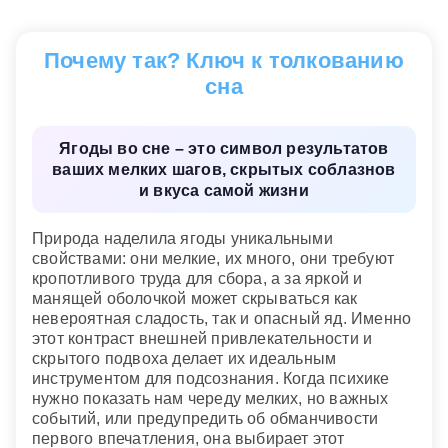
плоды того, что долго и заботливо взращивали
сами. А вот попытка сорвать урожай на чужом
Почему так? Ключ к толкованию
участке вскрывает скрытую зависть или
конкуренцию. Подсознание аккуратно
сна
подсвечивает соблазн присвоить чужие заслуги,
предупреждая о возможных негативных
последствиях такого рискованного шага.
Ягоды во сне – это символ результатов
ваших мелких шагов, скрытых соблазнов
и вкуса самой жизни
Кому приснился сон: женщине,
мужчине
Природа наделила ягоды уникальными
Женщине.
Для незамужней женщины яркие и
свойствами: они мелкие, их много, они требуют
сочные плоды часто символизируют расцвет
кропотливого труда для сбора, а за яркой и
привлекательности, романтические соблазны и
манящей оболочкой может скрываться как
готовность к новым, эмоционально насыщенным
невероятная сладость, так и опасный яд. Именно
отношениям. Если же сон приходит к замужней
этот контраст внешней привлекательности и
даме, он смещает фокус на семейное
скрытого подвоха делает их идеальным
благополучие и домашний уют. Собирать
инструментом для подсознания. Когда психике
хороший урожай означает период гармонии,
нужно показать нам череду мелких, но важных
когда забота о близких приносит радость, а не
событий, или предупредить об обманчивости
истощает внутренние резервы.
первого впечатления, она выбирает этот