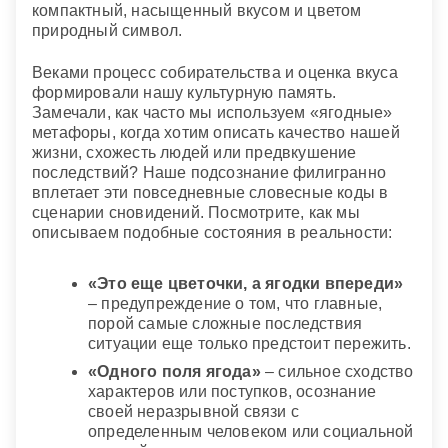
компактный, насыщенный вкусом и цветом
Мужчине.
В мужских сновидениях этот
природный символ.
природный образ тесно связан с оценкой
карьерных достижений и финансового изобилия.
Веками процесс собирательства и оценка вкуса
Крупный урожай подтверждает, что выбранная
формировали нашу культурную память.
деловая стратегия верна, и пора собирать
Замечали, как часто мы используем «ягодные»
заслуженные дивиденды. Однако если плоды
метафоры, когда хотим описать качество нашей
оказались гнилыми или ядовитыми, подсознание
жизни, схожесть людей или предвкушение
советует проявить осторожность в бизнесе:
последствий? Наше подсознание филигранно
привлекательное на первый взгляд предложение
вплетает эти повседневные словесные коды в
может обернуться серьезными убытками или
сценарии сновидений. Посмотрите, как мы
токсичным партнерством.
описываем подобные состояния в реальности:
«Это еще цветочки, а ягодки впереди»
Сонник «Гороскопы 365»
– предупреждение о том, что главные,
порой самые сложные последствия
ситуации еще только предстоит пережить.
«Одного поля ягода»
– сильное сходство
характеров или поступков, осознание
своей неразрывной связи с
определенным человеком или социальной