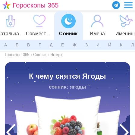
Гороскопы 365
Натальная карта
Совместимость
Сонник
Имена
Именин
А
Б
В
Г
Д
Е
Ж
З
И
Й
К
Л
Гороскоп 365
›
Сонник
›
Ягоды
К чему снятся Ягоды
сонник: ягоды