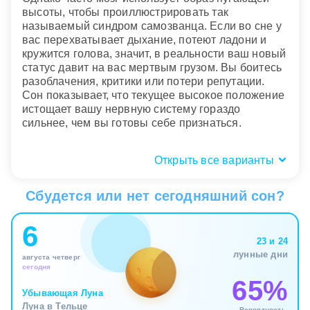
высоты, чтобы проиллюстрировать так
называемый синдром самозванца. Если во сне у
вас перехватывает дыхание, потеют ладони и
кружится голова, значит, в реальности ваш новый
статус давит на вас мертвым грузом. Вы боитесь
разоблачения, критики или потери репутации.
Сон показывает, что текущее высокое положение
истощает вашу нервную систему гораздо
сильнее, чем вы готовы себе признаться.
Открыть все варианты
Кому приснился сон: женщине,
мужчине
Сбудется или нет сегодняшний сон?
Женщине.
Для незамужней девушки сон о
6
нахождении на большой высоте часто отражает
23 и 24
ее требования к будущему партнеру и
лунные дни
августа четверг
собственную карьерную планку. Если подъем
сегодня
дается легко, она чувствует в себе силы для
65%
независимого социального взлета. Для замужней
Убывающая Луна
женщины пугающая высота может
Луна в Тельце
Вероятность,