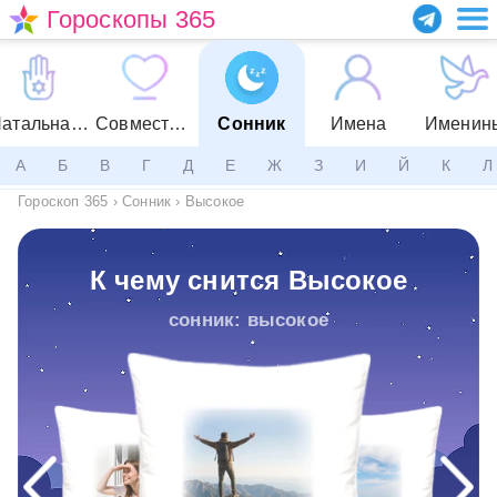
Гороскопы 365
Натальная карта
Совместимость
Сонник
Имена
Именин
А
Б
В
Г
Д
Е
Ж
З
И
Й
К
Л
Гороскоп 365
›
Сонник
›
Высокое
К чему снится Высокое
сонник: высокое