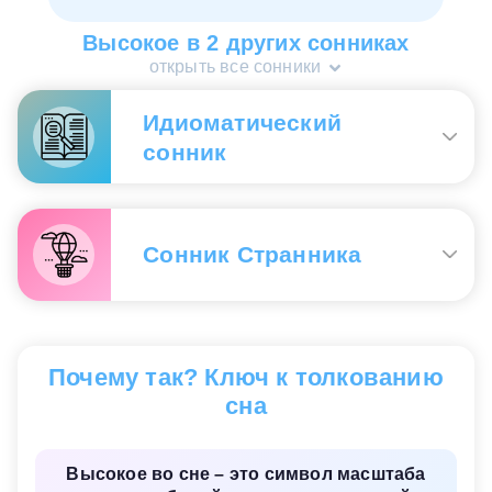
Высокое в 2 других сонниках
открыть все сонники
Идиоматический
сонник
«Ваше высочество», «высокий (большой) чин»,
«занимать высокое положение»
— добьетесь
Сонник Странника
результатов;
«высокая энергия», «недосягаемая
высота»
— необходимо приложить много усилий;
«установить себе высокую планку», «взять на
себя высокие (повышенные) обязательства
» —
Высокое
— трудно досягаемое, желаемое,
большие притязания к себе.
духовное; хорошее материальное, служебное
Почему так? Ключ к толкованию
положение.
Идиоматический сонник
сна
Высокое во сне – это символ масштаба