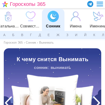
Гороскопы 365
Натальная карта
Совместимость
Сонник
Имена
Именин
А
Б
В
Г
Д
Е
Ж
З
И
Й
К
Л
Гороскоп 365
›
Сонник
›
Вынимать
К чему снится Вынимать
сонник: вынимать