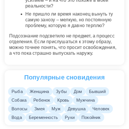
усилием – и на что это похоже в моей
реальности?
Не пришло ли время наконец вынуть ту
самую занозу – мелкую, но постоянную
проблему, которую я давно терплю?
Подсознание подсветило не предмет, а процесс
отделения. Если прислушаться к этому образу,
можно точнее понять, что просит освобождения,
а что пока страшно выпускать наружу.
Популярные сновидения
Рыба
Женщина
Зубы
Дом
Бывший
Собака
Ребенок
Кровь
Мужчина
Волосы
Змея
Муж
Девушка
Человек
Вода
Беременность
Руки
Покойник