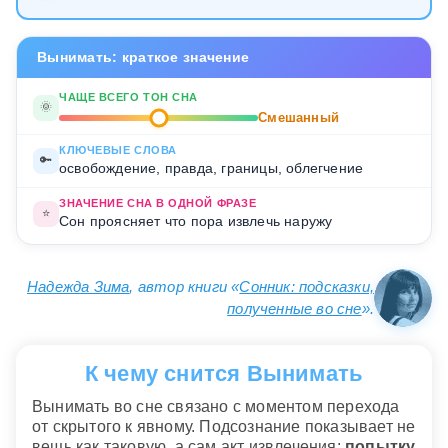
Вынимать: краткое значение
ЧАЩЕ ВСЕГО ТОН СНА
🌞
Смешанный
КЛЮЧЕВЫЕ СЛОВА
🔑
освобождение, правда, границы, облегчение
ЗНАЧЕНИЕ СНА В ОДНОЙ ФРАЗЕ
⭐
Сон проясняет что пора извлечь наружу
Надежда Зима
, автор книги «
Сонник: подсказки,
полученные во сне
».
К чему снится Вынимать
Вынимать во сне связано с моментом перехода
от скрытого к явному. Подсознание показывает не
вещь как таковую, а сам акт извлечения:
попытку