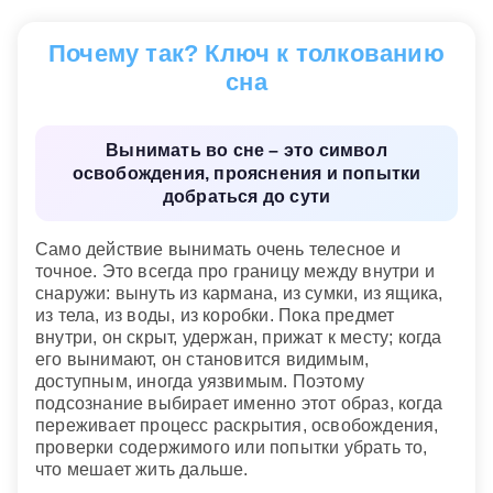
Если вы вынимаете что-нибудь откуда-нибудь
—
показывает страх потерять полезную опору
это символизирует вашу озабоченность
вместе с тем, что уже стало лишним.
Почему так? Ключ к толкованию
проблемой вступления в сексуальный контакт.
Вам хочется добиться этого как можно быстрее.
сна
Сонник «Гороскопы 365»
Сонник Фрейда
Вынимать во сне – это символ
освобождения, прояснения и попытки
добраться до сути
Само действие вынимать очень телесное и
точное. Это всегда про границу между внутри и
снаружи: вынуть из кармана, из сумки, из ящика,
из тела, из воды, из коробки. Пока предмет
внутри, он скрыт, удержан, прижат к месту; когда
его вынимают, он становится видимым,
доступным, иногда уязвимым. Поэтому
подсознание выбирает именно этот образ, когда
переживает процесс раскрытия, освобождения,
проверки содержимого или попытки убрать то,
что мешает жить дальше.