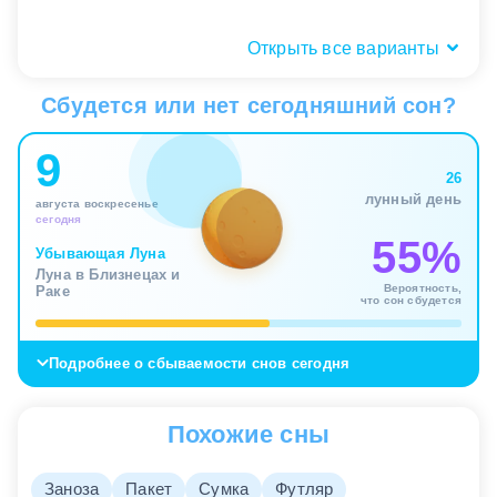
Открыть все варианты
Состояние предмета: целое,
грязное, сломанное
Сбудется или нет сегодняшний сон?
Вид и состояние того, что вынимали,
9
подсказывают качество внутреннего материала.
26
Чистый или целый предмет связан с ясной
лунный день
августа воскресенье
правдой, полезным воспоминанием или
сегодня
ценностью, которую пора вернуть в поле
55%
внимания. Сон в таком случае помогает не
Убывающая Луна
Луна в Близнецах и
потерять важное, а бережно достать его из
Вероятность,
Раке
забвения.
что сон сбудется
Грязное, сломанное или странное усиливает тему
Подробнее о сбываемости снов сегодня
накопленного напряжения. Подсознание
показывает, что внутри удерживалось нечто
неприятное, устаревшее или уже непригодное
Похожие сны
для дальнейшей жизни. Вынимать это – значит
признавать факт износа, освобождать
пространство и прекращать цепляться за форму,
Заноза
Пакет
Сумка
Футляр