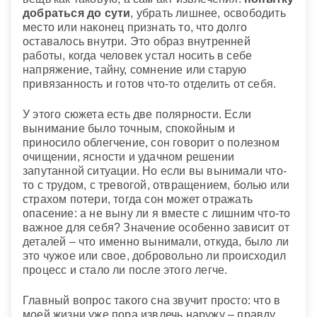
добраться до сути
, убрать лишнее, освободить
место или наконец признать то, что долго
оставалось внутри. Это образ внутренней
работы, когда человек устал носить в себе
напряжение, тайну, сомнение или старую
привязанность и готов что-то отделить от себя.
У этого сюжета есть две полярности. Если
вынимание было точным, спокойным и
приносило облегчение, сон говорит о полезном
очищении, ясности и удачном решении
запутанной ситуации. Но если вы вынимали что-
то с трудом, с тревогой, отвращением, болью или
страхом потери, тогда сон может отражать
опасение: а не выну ли я вместе с лишним что-то
важное для себя? Значение особенно зависит от
деталей – что именно вынимали, откуда, было ли
это чужое или свое, добровольно ли происходил
процесс и стало ли после этого легче.
Главный вопрос такого сна звучит просто: что в
моей жизни уже пора извлечь наружу – правду,