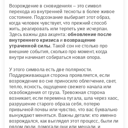
Возрождение в сновидениях – это символ
перехода из внутренней тесноты в более живое
состояние. Подсознание выбирает этот образ,
когда человек чувствует, что прежний способ
жить, реагировать или терпеть уже исчерпан.
Здесь важны два акцента:
обновление после
внутреннего кризиса
и
возвращение
утраченной силы
. Такой сон не столько про
внешние события, сколько про момент, когда
внутри начинает собираться новая опора.
У этого символа есть две полярности.
Поддерживающая сторона проявляется, если
возрождение во сне приносило облегчение, свет,
тепло, ясность, ощущение свежего начала или
освобождения от груза. Тревожная сторона
возникает, если перемена пугала, шла через хаос,
разрушение старого образа себя, потерю
привычной почвы или чувство, что вас буквально
вынуждают меняться. Важны детали: кто именно
возрождался, как выглядел этот процесс, были ли
рядом люди, помогали они или мешали, и