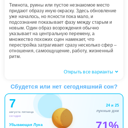
Темнота, руины или пустое незнакомое место
придают образу иную окраску. Здесь обновление
уже началось, но ясности пока мало, и
подсознание показывает фазу между старым и
новым. Один образ возрождения обычно
указывает на центральную перемену, а
множество похожих сцен намекает, что
перестройка затрагивает сразу несколько сфер –
отношения, самоощущение, работу, жизненный
ритм.
Открыть все варианты
Кто возродился: вы, близкий,
незнакомец?
Сбудется или нет сегодняшний сон?
Когда во сне возрождаетесь именно вы, образ
7
почти всегда связан с личной идентичностью. Сон
24 и 25
касается не маски и не внешнего впечатления, а
лунные дни
августа пятница
глубинного ощущения себя. Это возвращение к
сегодня
собственной силе, но уже после опыта боли,
71%
усталости или внутренней зимы. Подсознание
Убывающая Луна