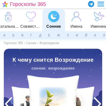
Гороскопы 365
Натальная карта
Совместимость
Сонник
Имена
Именин
А
Б
В
Г
Д
Е
Ж
З
И
Й
К
Л
Гороскоп 365
›
Сонник
›
Возрождение
К чему снится Возрождение
сонник: возрождение