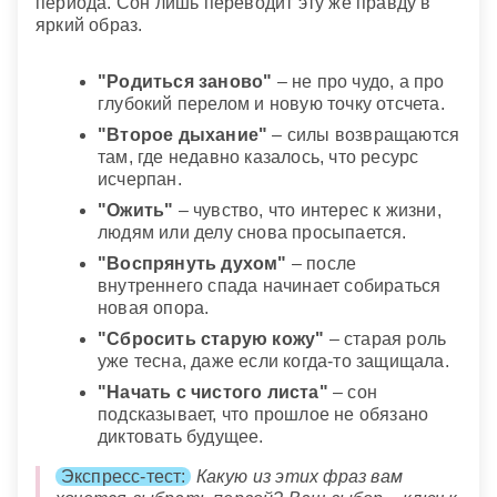
периода. Сон лишь переводит эту же правду в
яркий образ.
"Родиться заново"
– не про чудо, а про
глубокий перелом и новую точку отсчета.
"Второе дыхание"
– силы возвращаются
там, где недавно казалось, что ресурс
исчерпан.
"Ожить"
– чувство, что интерес к жизни,
людям или делу снова просыпается.
"Воспрянуть духом"
– после
внутреннего спада начинает собираться
новая опора.
"Сбросить старую кожу"
– старая роль
уже тесна, даже если когда-то защищала.
"Начать с чистого листа"
– сон
подсказывает, что прошлое не обязано
диктовать будущее.
Экспресс-тест:
Какую из этих фраз вам