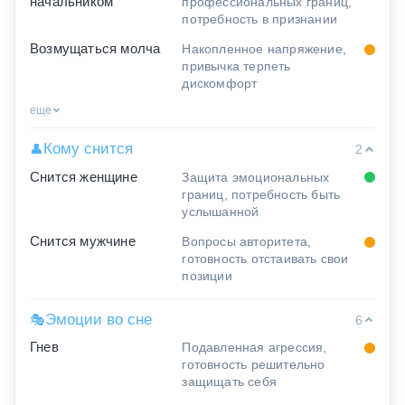
начальником
профессиональных границ,
потребность в признании
Возмущаться молча
Накопленное напряжение,
привычка терпеть
дискомфорт
еще
Кому снится
👤
2
Снится женщине
Защита эмоциональных
границ, потребность быть
услышанной
Снится мужчине
Вопросы авторитета,
готовность отстаивать свои
позиции
Эмоции во сне
🎭
6
Гнев
Подавленная агрессия,
готовность решительно
защищать себя