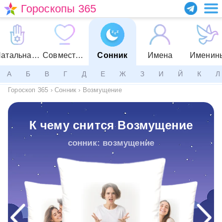
Гороскопы 365
Натальная карта
Совместимость
Сонник
Имена
Именин
А
Б
В
Г
Д
Е
Ж
З
И
Й
К
Л
Гороскоп 365
›
Сонник
›
Возмущение
К чему снится Возмущение
сонник: возмущение