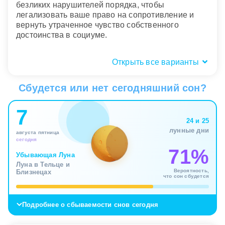
безликих нарушителей порядка, чтобы
легализовать ваше право на сопротивление и
вернуть утраченное чувство собственного
достоинства в социуме.
Открыть все варианты
Физические ощущения: жар, дрожь
или холодная ясность?
Сбудется или нет сегодняшний сон?
Телесное проживание возмущения во сне имеет
7
не меньшее значение, чем сам сюжет. Если вы
24 и 25
чувствуете, как внутри все закипает, лицо горит, а
лунные дни
августа пятница
руки дрожат, психика сигнализирует об острой
сегодня
нехватке выхода энергии. Вы настолько свыклись
71%
с необходимостью держать лицо в
Убывающая Луна
Луна в Тельце и
повседневности, что тело начинает накапливать
Вероятность,
Близнецах
невыраженный протест, который рано или поздно
что сон сбудется
потребует физической разрядки или приведет к
выгоранию.
Подробнее о сбываемости снов сегодня
Напротив, ощущать во сне ледяное спокойствие