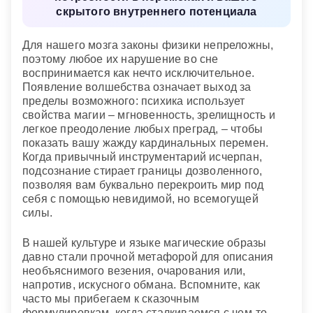
скрытого внутреннего потенциала
выльется на окружающих.
Для нашего мозга законы физики непреложны,
поэтому любое их нарушение во сне
воспринимается как нечто исключительное.
Появление волшебства означает выход за
пределы возможного: психика использует
свойства магии – мгновенность, зрелищность и
легкое преодоление любых преград, – чтобы
показать вашу жажду кардинальных перемен.
Когда привычный инструментарий исчерпан,
подсознание стирает границы дозволенного,
позволяя вам буквально перекроить мир под
себя с помощью невидимой, но всемогущей
силы.
В нашей культуре и языке магические образы
давно стали прочной метафорой для описания
необъяснимого везения, очарования или,
напротив, искусного обмана. Вспомните, как
часто мы прибегаем к сказочным
формулировкам, когда сталкиваемся с чем-то