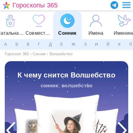
Гороскопы 365
Натальная карта
Совместимость
Сонник
Имена
Именин
А
Б
В
Г
Д
Е
Ж
З
И
Й
К
Л
Гороскоп 365
›
Сонник
›
Волшебство
К чему снится Волшебство
сонник: волшебство