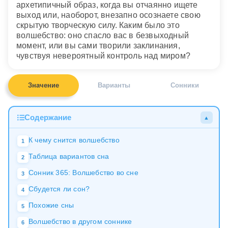
архетипичный образ, когда вы отчаянно ищете
выход или, наоборот, внезапно осознаете свою
скрытую творческую силу. Каким было это
волшебство: оно спасло вас в безвыходный
момент, или вы сами творили заклинания,
чувствуя невероятный контроль над миром?
Значение
Варианты
Сонники
Содержание
▲
К чему снится волшебство
1
Таблица вариантов сна
2
Сонник 365: Волшебство во сне
3
Сбудется ли сон?
4
Похожие сны
5
Волшебство в другом соннике
6