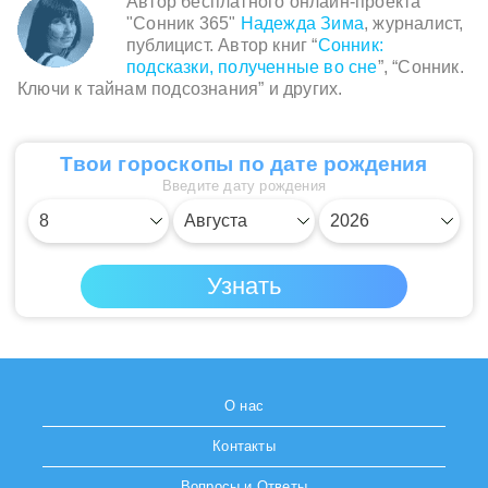
Автор бесплатного онлайн-проекта
"Сонник 365"
Надежда Зима
, журналист,
публицист. Автор книг “
Сонник:
подсказки, полученные во сне
”, “Сонник.
Ключи к тайнам подсознания” и других.
Твои гороскопы по дате рождения
Введите дату рождения
О нас
Контакты
Вопросы и Ответы