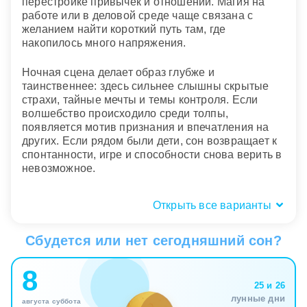
перестройке привычек и отношений. Магия на
работе или в деловой среде чаще связана с
желанием найти короткий путь там, где
накопилось много напряжения.
Ночная сцена делает образ глубже и
таинственнее: здесь сильнее слышны скрытые
страхи, тайные мечты и темы контроля. Если
волшебство происходило среди толпы,
появляется мотив признания и впечатления на
других. Если рядом были дети, сон возвращает к
спонтанности, игре и способности снова верить в
невозможное.
Открыть все варианты
Волшебство людей: свое, чужое,
притягательное, тревожное
Сбудется или нет сегодняшний сон?
Собственное волшебство во сне говорит о
8
скрытом ресурсе, который уже созрел, но еще не
25 и 26
получил форму в реальности. Подсознание
лунные дни
августа суббота
словно показывает: у вас есть влияние на