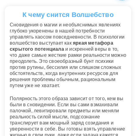
К чему снится Волшебство
Сновидения о магии и необъяснимых явлениях
глубоко укоренены в нашей потребности
управлять хаосом повседневности. В психологии
волшебство выступает как
яркая метафора
скрытого потенциала
и искренней веры в то,
что даже самые жесткие рамки реальности можно
преодолеть. Это своеобразный бунт психики
против рутины, бессилия или слишком сложных
обстоятельств, когда внутренних ресурсов для
решения проблемы обычным, рациональным
путем уже не хватает.
Полярность этого образа зависит от того, кем вы
были в сновидении. Если вы сами взмахивали
палочкой, левитировали предметы или меняли
реальность силой мысли, подсознание
транслирует вам мощный заряд созидания и
уверенности в себе. Вы готовы взять управление
жизнью в свои руки, даже если задача кажется