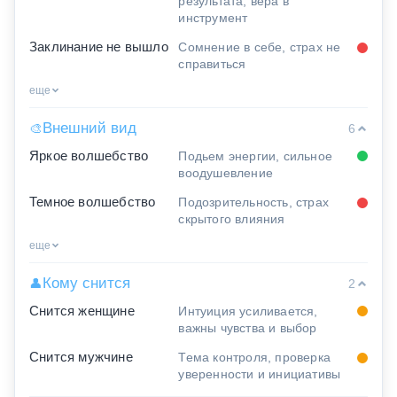
результата, вера в
инструмент
Заклинание не вышло
Сомнение в себе, страх не
справиться
еще
Внешний вид
🎨
6
Яркое волшебство
Подьем энергии, сильное
воодушевление
Темное волшебство
Подозрительность, страх
скрытого влияния
еще
Кому снится
👤
2
Снится женщине
Интуиция усиливается,
важны чувства и выбор
Снится мужчине
Тема контроля, проверка
уверенности и инициативы