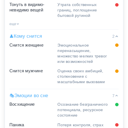
Тонуть в видимо-
Утрата собственных
невидимо вещей
границ, поглощение
бытовой рутиной
еще
Кому снится
👤
2
Снится женщине
Эмоциональное
перенасыщение,
множество мелких тревог
или возможностей
Снится мужчине
Оценка своих амбиций,
столкновение с
масштабными вызовами
Эмоции во сне
🎭
7
Восхищение
Осознание безграничного
потенциала, ресурсное
состояние
Паника
Потеря контроля, страх