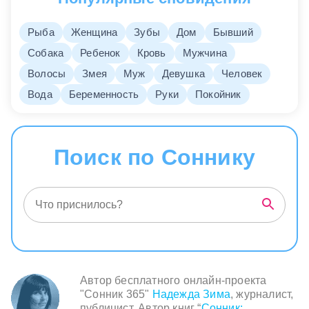
Рыба
Женщина
Зубы
Дом
Бывший
Собака
Ребенок
Кровь
Мужчина
Волосы
Змея
Муж
Девушка
Человек
Вода
Беременность
Руки
Покойник
Поиск по Соннику
Автор бесплатного онлайн-проекта
"Сонник 365"
Надежда Зима
, журналист,
публицист. Автор книг “
Сонник: