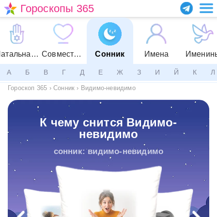
Гороскопы 365
Натальная карта
Совместимость
Сонник
Имена
Именин
А
Б
В
Г
Д
Е
Ж
З
И
Й
К
Л
Гороскоп 365
›
Сонник
›
Видимо-невидимо
К чему снится Видимо-
невидимо
сонник: видимо-невидимо