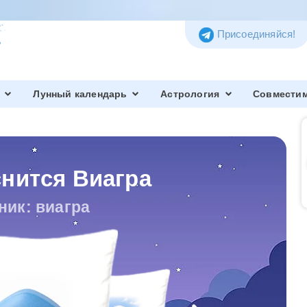
Присоединяйся!
Лунный календарь
Астрология
Совмести
снится Виагра
ник: виагра