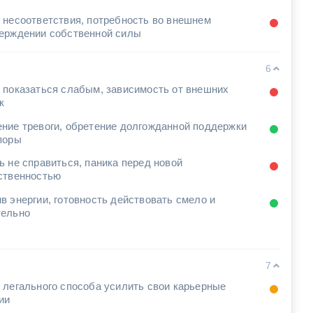
 несоответствия, потребность во внешнем
ерждении собственной силы
6
 показаться слабым, зависимость от внешних
к
ние тревоги, обретение долгожданной поддержки
поры
ь не справиться, паника перед новой
ственностью
в энергии, готовность действовать смело и
ельно
7
 легального способа усилить свои карьерные
ии