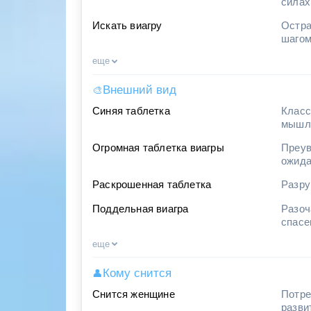
силах
Искать виагру
Остра
шаго
еще
Внешний вид
🎨
Синяя таблетка
Класс
мышл
Огромная таблетка виагры
Преув
ожида
Раскрошенная таблетка
Разру
Поддельная виагра
Разоч
спасе
еще
Кому снится
👤
Снится женщине
Потре
разви