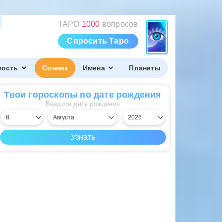
ТАРО
1000
вопросов
Спросить Таро
мость
Сонник
Имена
Планеты
Твои гороскопы по дате рождения
Введите дату рождения