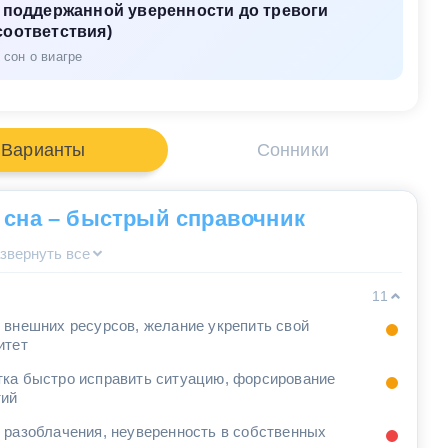
т поддержанной уверенности до тревоги
соответствия)
сон о виагре
Варианты
Сонники
 сна – быстрый справочник
звернуть все
11
 внешних ресурсов, желание укрепить свой
итет
ка быстро исправить ситуацию, форсирование
тий
 разоблачения, неуверенность в собственных