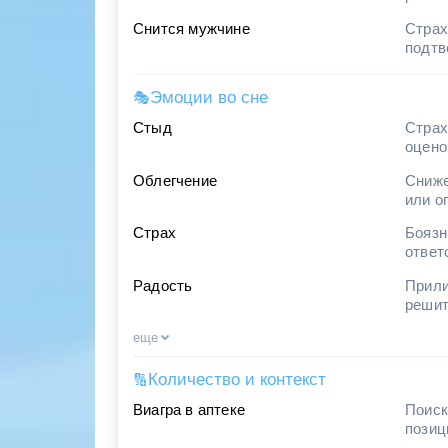
Снится мужчине
Страх
подтв
Эмоции во сне
🎭
Стыд
Страх
оцено
Облегчение
Сниже
или о
Страх
Боязн
ответ
Радость
Прили
решит
еще
Количество и контекст
🔢
Виагра в аптеке
Поиск
позиц