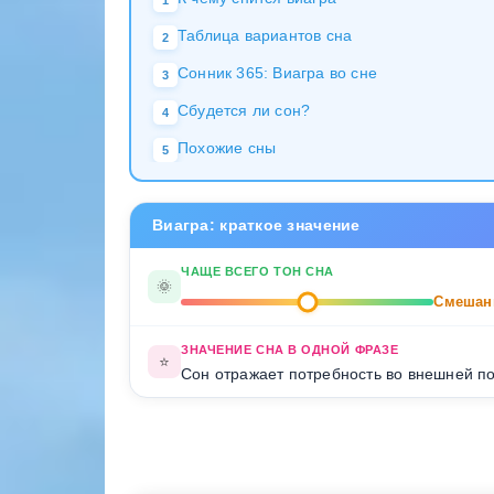
1
Таблица вариантов сна
2
Сонник 365: Виагра во сне
3
Сбудется ли сон?
4
Похожие сны
5
Виагра: краткое значение
ЧАЩЕ ВСЕГО ТОН СНА
🌞
Смешан
ЗНАЧЕНИЕ СНА В ОДНОЙ ФРАЗЕ
⭐
Сон отражает потребность во внешней по