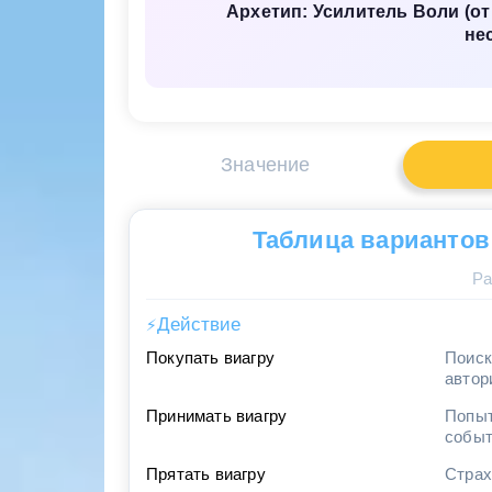
Архетип: Усилитель Воли (о
не
Значение
Таблица вариантов
Ра
Действие
⚡
Покупать виагру
Поиск
автор
Принимать виагру
Попыт
собы
Прятать виагру
Страх