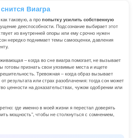
 снится Виагра
 как таковую, а про
попытку усилить собственную
ощущение дееспособности. Подсознание выбирает этот
йствует из внутренней опоры или ему срочно нужен
 сон нередко поднимает темы самооценки, давления
нту.
живающая – когда во сне виагра помогает, не вызывает
вы готовы признать свои уязвимые места и ищете
 решительность. Тревожная – когда образ вызывает
 от результата или страх разоблачения: тогда сон может
тво ценности на доказательствах, чужом одобрении или
ретно: где именно в моей жизни я перестал доверять
вить мощность", чтобы не столкнуться с сомнением,