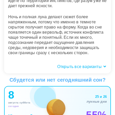
идете по территории инстинктов, где разум уже не
дает прежней ясности.
Ночь и полная луна делают сюжет более
напряженным, потому что именно в темноте
скрытое получает право на форму. Когда во сне
появляется один вервольф, источник конфликта
чаще точечный и понятный. Если их много,
подсознание передает ощущение давления
среды, недоверия и необходимости защищать
свои границы сразу с нескольких сторон.
Открыть все варианты
Образ вервольфа: вы сами или
знакомый
Сбудется или нет сегодняшний сон?
Сон, где вервольфом становитесь вы, редко
8
говорит о буквальной угрозе. Скорее он
25 и 26
поднимает вопрос о двойной жизни чувств:
лунные дни
августа суббота
снаружи вы держитесь собранно, а внутри
сегодня
накапливается сила, злость или жажда свободы.
Если превращение не пугает, в таком образе уже