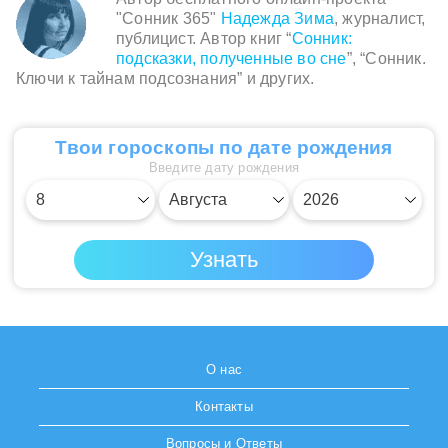
"Сонник 365"
Надежда Зима
, журналист,
публицист. Автор книг “
Сонник:
подсказки, полученные во сне
”, “Сонник.
Ключи к тайнам подсознания” и других.
Твои гороскопы по дате рождения
Введите дату рождения
О нас
Контакты
Вопросы и Ответы