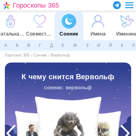
Гороскопы 365
Натальная карта
Совместимость
Сонник
Имена
Именин
А
Б
В
Г
Д
Е
Ж
З
И
Й
К
Л
Гороскоп 365
›
Сонник
›
Вервольф
К чему снится Вервольф
сонник: вервольф