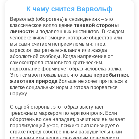
К чему снится Вервольф
Вервольф (оборотень) в сновидениях – это
классическое воплощение
теневой стороны
личности
и подавленных инстинктов. В каждом
человеке живут эмоции, которые общество или
мы сами считаем неприемлемыми: гнев,
агрессия, запретные желания или жажда
абсолютной свободы. Когда напряжение от
самоконтроля становится критическим,
подсознание формирует образ человека-волка.
Этот символ показывает, что ваша
первобытная,
животная природа
больше не хочет прятаться в
клетке социальных норм и готова прорваться
наружу.
С одной стороны, этот образ выступает
тревожным маркером потери контроля. Если
оборотень во сне нападает, рычит или вызывает
парализующий ужас, психика сигнализирует о
страхе перед собственными разрушительными
порывами или непредсказуемым поведением