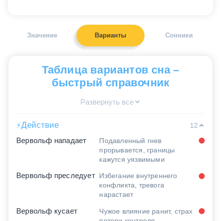
Значение
Варианты
Сонники
Таблица вариантов сна –
быстрый справочник
Развернуть все
Действие
⚡
12
Вервольф нападает
Подавленный гнев
прорывается, границы
кажутся уязвимыми
Вервольф преследует
Избегание внутреннего
конфликта, тревога
нарастает
Вервольф кусает
Чужое влияние ранит, страх
потери контроля