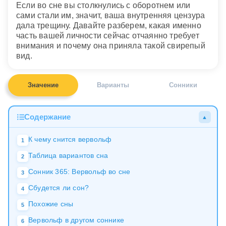
Если во сне вы столкнулись с оборотнем или
сами стали им, значит, ваша внутренняя цензура
дала трещину. Давайте разберем, какая именно
часть вашей личности сейчас отчаянно требует
внимания и почему она приняла такой свирепый
вид.
Значение
Варианты
Сонники
Содержание
▲
К чему снится вервольф
1
Таблица вариантов сна
2
Сонник 365: Вервольф во сне
3
Сбудется ли сон?
4
Похожие сны
5
Вервольф в другом соннике
6