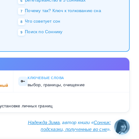
Вегетарианство в 3 сонниках
6
Почему так? Ключ к толкованию сна
7
Что советует сон
8
Поиск по Соннику
9
КЛЮЧЕВЫЕ СЛОВА
🔑
выбор, границы, очищение
ный
установке личных границ
Надежда Зима
, автор книги «
Сонник:
подсказки, полученные во сне
».