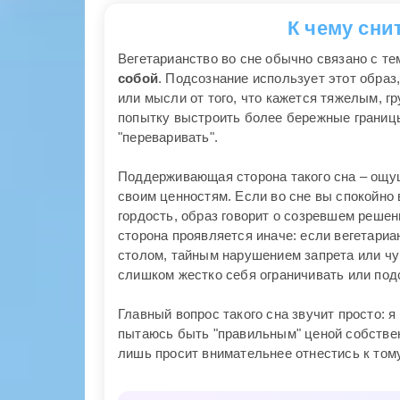
К чему сни
Вегетарианство во сне обычно связано с т
собой
. Подсознание использует этот образ
или мысли от того, что кажется тяжелым, г
попытку выстроить более бережные границы:
"переваривать".
Поддерживающая сторона такого сна – ощущ
своим ценностям. Если во сне вы спокойно
гордость, образ говорит о созревшем решен
сторона проявляется иначе: если вегетари
столом, тайным нарушением запрета или чувс
слишком жестко себя ограничивать или под
Главный вопрос такого сна звучит просто: я
пытаюсь быть "правильным" ценой собственн
лишь просит внимательнее отнестись к тому