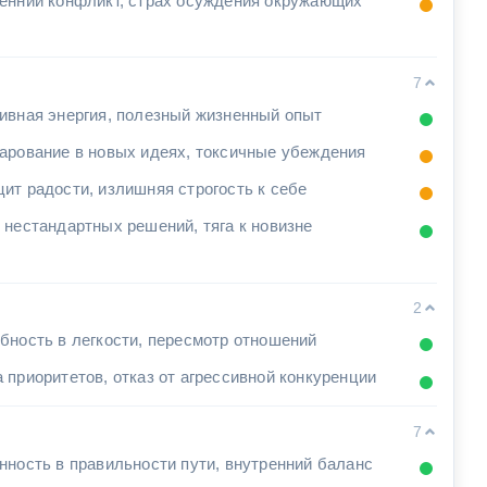
енний конфликт, страх осуждения окружающих
7
ивная энергия, полезный жизненный опыт
арование в новых идеях, токсичные убеждения
ит радости, излишняя строгость к себе
 нестандартных решений, тяга к новизне
2
бность в легкости, пересмотр отношений
 приоритетов, отказ от агрессивной конкуренции
7
нность в правильности пути, внутренний баланс