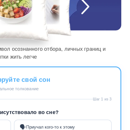
мвол осознанного отбора, личных границ и
тки жить легче
руйте свой сон
нальное толкование
Шаг 1 из 3
рисутствовало во сне?
🗣️
Приучал кого-то к этому