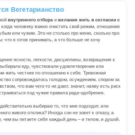
тся Вегетарианство
емой
внутреннего отбора
и
желания жить в согласии с
, когда человеку важно очистить свой режим, отношения
рубым или чужим. Это не столько про меню, сколько про
 что я готов принимать, а что больше не хочу
ение ясности, легкости, дисциплины, возвращения к
 выбирали еду, чувствовали удовлетворение или
ии жить честнее по отношению к себе. Тревожная
анство сопровождалось голодом, осуждением, спором за
твом, что вам чего-то не дают, значит, наяву есть риск
страиваться под чужие правила ради одобрения.
 действительно выбираю то, что мне подходит, или
ого живого отклика? Иногда сон не зовет к отказу, а
, чем вы питаете себя каждый день – и телом, и душой.