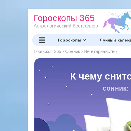
Гороскопы 365
Астрологический бестселлер
Гороскопы
Лунный кален
Гороскоп 365
›
Сонник
›
Вегетарианство
К чему снит
сонник: