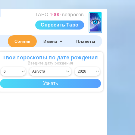
ТАРО
1000
вопросов
Спросить Таро
Сонник
Имена
Планеты
Твои гороскопы по дате рождения
Введите дату рождения