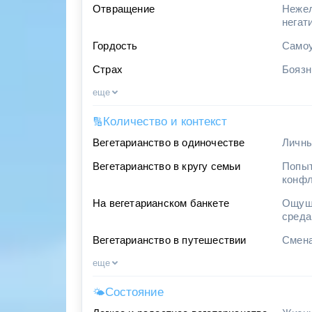
Отвращение
Нежел
негат
Гордость
Самоу
Страх
Боязн
еще
Количество и контекст
🔢
Вегетарианство в одиночестве
Личны
Вегетарианство в кругу семьи
Попыт
конфл
На вегетарианском банкете
Ощуще
среда
Вегетарианство в путешествии
Смена
еще
Состояние
🌤