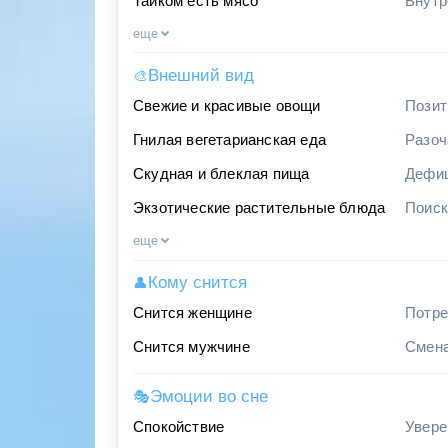
Тайком есть мясо
Внутр
еще
Внешний вид
🎨
Свежие и красивые овощи
Позит
Гнилая вегетарианская еда
Разоч
Скудная и блеклая пища
Дефиц
Экзотические растительные блюда
Поиск
еще
Кому снится
👤
Снится женщине
Потре
Снится мужчине
Смена
Эмоции во сне
🎭
Спокойствие
Увере