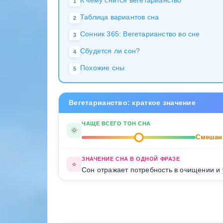
К чему снится вегетарианство
1
Таблица вариантов сна
2
Сонник 365: Вегетарианство во сне
3
Сбудется ли сон?
4
Похожие сны
5
Вегетарианство: краткое значение
ЧАЩЕ ВСЕГО ТОН СНА
🌞
Смешан
ЗНАЧЕНИЕ СНА В ОДНОЙ ФРАЗЕ
⭐
Сон отражает потребность в очищении и 