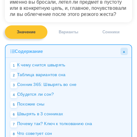
именно вы бросали, летел ли предмет в пустоту
или в конкретную цель, и, главное, почувствовали
ли вы облегчение после этого резкого жеста?
Значение
Варианты
Сонники
Содержание
▲
К чему снится швырять
1
Таблица вариантов сна
2
Сонник 365: Швырять во сне
3
Сбудется ли сон?
4
Похожие сны
5
Швырять в 3 сонниках
6
Почему так? Ключ к толкованию сна
7
Что советует сон
8