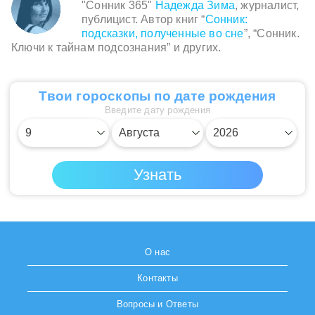
"Сонник 365"
Надежда Зима
, журналист,
публицист. Автор книг “
Сонник:
подсказки, полученные во сне
”, “Сонник.
Ключи к тайнам подсознания” и других.
Твои гороскопы по дате рождения
Введите дату рождения
О нас
Контакты
Вопросы и Ответы