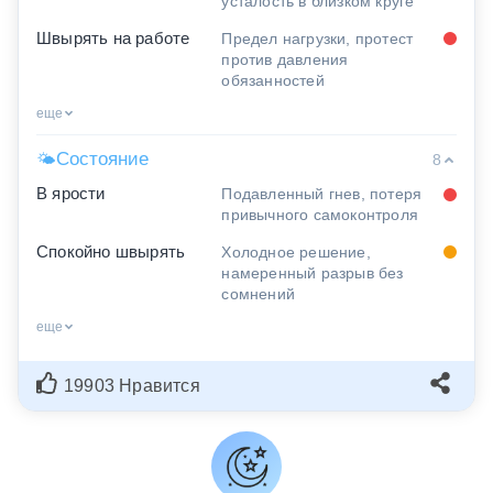
усталость в близком круге
Швырять на работе
Предел нагрузки, протест
против давления
обязанностей
еще
Состояние
🌤
8
В ярости
Подавленный гнев, потеря
привычного самоконтроля
Спокойно швырять
Холодное решение,
намеренный разрыв без
сомнений
еще
19903 Нравится