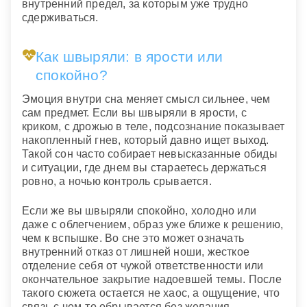
внутренний предел, за которым уже трудно
сдерживаться.
Как швыряли: в ярости или
спокойно?
Эмоция внутри сна меняет смысл сильнее, чем
сам предмет. Если вы швыряли в ярости, с
криком, с дрожью в теле, подсознание показывает
накопленный гнев, который давно ищет выход.
Такой сон часто собирает невысказанные обиды
и ситуации, где днем вы стараетесь держаться
ровно, а ночью контроль срывается.
Если же вы швыряли спокойно, холодно или
даже с облегчением, образ уже ближе к решению,
чем к вспышке. Во сне это может означать
внутренний отказ от лишней ноши, жесткое
отделение себя от чужой ответственности или
окончательное закрытие надоевшей темы. После
такого сюжета остается не хаос, а ощущение, что
связь с чем-то обрывается без желания