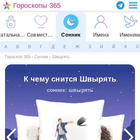
Гороскопы 365
Натальная карта
Совместимость
Сонник
Имена
Именин
А
Б
В
Г
Д
Е
Ж
З
И
Й
К
Л
Гороскоп 365
›
Сонник
›
Швырять
К чему снится Швырять
сонник: швырять