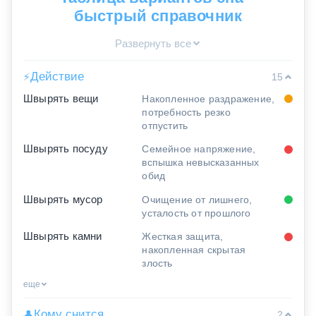
быстрый справочник
Развернуть все
Действие
⚡
15
Швырять вещи
Накопленное раздражение,
потребность резко
отпустить
Швырять посуду
Семейное напряжение,
вспышка невысказанных
обид
Швырять мусор
Очищение от лишнего,
усталость от прошлого
Швырять камни
Жесткая защита,
накопленная скрытая
злость
еще
Кому снится
👤
2